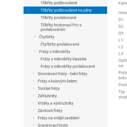
Tříbřity podbroušené
Kate
Tříbřity podbroušené na pěny
Hmo
Tříbřity povlakované
D1
:
Tříbřity hrubovací Pro s
D2
:
povlakováním
D3
:
Čtyřbřity
L1
:
Čtyřbřity povlakované
L2
:
Frézy s mikrobřity
L3
:
Frézy s mikrobřity klasické
Opti
na
:
Frézy s mikrobřity povlakované
Poče
Srovnávací frézy - čelní frézy
brito
Frézy s kulovým čelem
Povl
Torické frézy
Typ
Záhlubníky
stop
Vrtáky a výstružníky
Závitové frézy
Frézy na vnější zaoblení
Gravírovací hroty