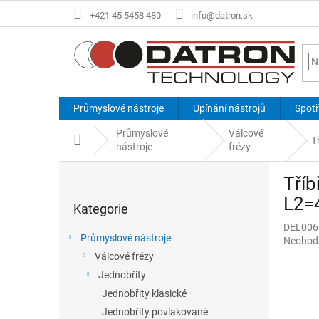
Přejít
+421 45 5458 480
info@datron.sk
na
obsah
Průmyslové nástroje
Upínání nástrojů
Spotř
Průmyslové
Válcové
Domů
Tř
nástroje
frézy
P
Tříb
o
Přeskočit
s
L2=
Kategorie
kategorie
t
DEL006
r
Průmyslové nástroje
Průměr
Neohod
a
hodnoce
Válcové frézy
n
produkt
Jednobřity
n
je
í
Jednobřity klasické
0,0
p
z
Jednobřity povlakované