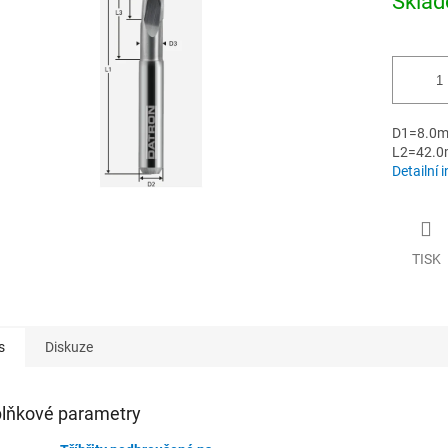
Skla
cena:
ek.
D1=8.0m
L2=42.0
Detailní 
TISK
s
Diskuze
lňkové parametry