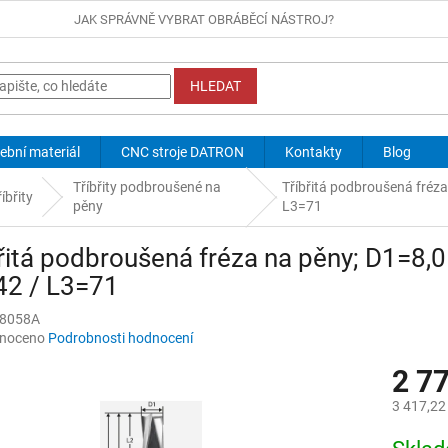
JAK SPRÁVNĚ VYBRAT OBRÁBĚCÍ NÁSTROJ?
HLEDAT
ební materiál
CNC stroje DATRON
Kontakty
Blog
Tříbřity podbroušené na
Tříbřitá podbroušená fréza
íbřity
pěny
L3=71
řitá podbroušená fréza na pěny; D1=8,0
42 / L3=71
8058A
né
noceno
Podrobnosti hodnocení
ní
2 7
u
3 417,22
Měrná