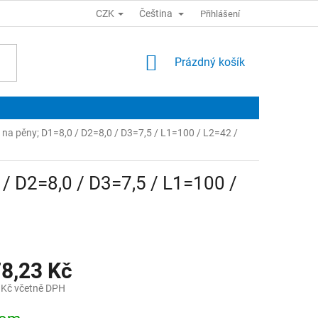
CZK
Čeština
Přihlášení
NÁKUPNÍ
Prázdný košík
KOŠÍK
 na pěny; D1=8,0 / D2=8,0 / D3=7,5 / L1=100 / L2=42 /
 / D2=8,0 / D3=7,5 / L1=100 /
78,23 Kč
 Kč včetně DPH