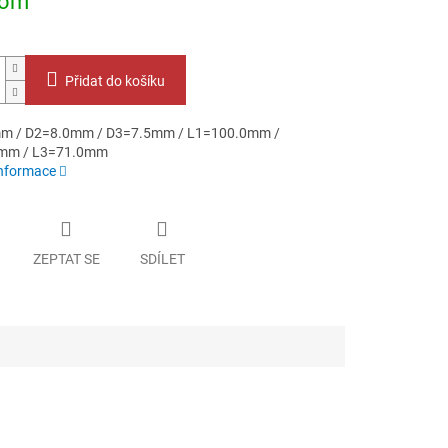
dom
Přidat do košíku
m / D2=8.0mm / D3=7.5mm / L1=100.0mm /
mm / L3=71.0mm
informace
ZEPTAT SE
SDÍLET