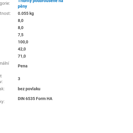
Tříbřity podbroušené na
gorie
:
pěny
tnost
:
0.055 kg
8,0
8,0
7,5
100,0
42,0
71,0
mální
Pena
t
3
v
:
ak
:
bez povlaku
DIN 6535 Form HA
ky
: