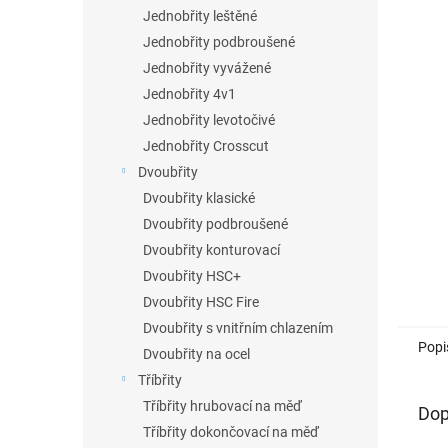
5
a
Jednobřity leštěné
hvězdič
n
Jednobřity podbroušené
e
Jednobřity vyvážené
l
Jednobřity 4v1
Jednobřity levotočivé
Jednobřity Crosscut
Dvoubřity
Dvoubřity klasické
Dvoubřity podbroušené
Dvoubřity konturovací
Dvoubřity HSC+
Dvoubřity HSC Fire
Dvoubřity s vnitřním chlazením
Popi
Dvoubřity na ocel
Tříbřity
Tříbřity hrubovací na měď
Dop
Tříbřity dokončovací na měď