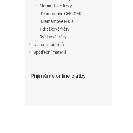
Diamantové frézy
Diamantové CFK, GFK
Diamantové MKD
T-drážkové frézy
Rybinové frézy
Upínání nástrojů
Spotřební materiál
Přijímáme online platby
Z
á
p
a