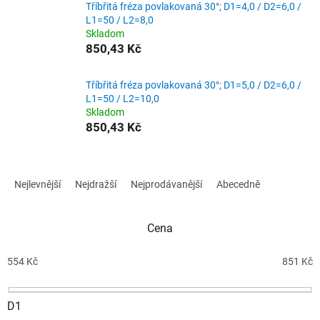
Tříbřitá fréza povlakovaná 30°; D1=4,0 / D2=6,0 /
L1=50 / L2=8,0
Skladom
850,43 Kč
Tříbřitá fréza povlakovaná 30°; D1=5,0 / D2=6,0 /
L1=50 / L2=10,0
Skladom
850,43 Kč
Ř
a
Nejlevnější
Nejdražší
Nejprodávanější
Abecedně
z
e
n
Cena
í
p
554
Kč
851
Kč
r
o
D1
d