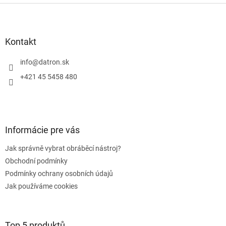
l
Z
á
á
d
p
a
a
Kontakt
c
t
í
í
info
@
datron.sk
p
r
+421 45 5458 480
v
k
y
v
ý
Informácie pre vás
p
i
Jak správně vybrat obráběcí nástroj?
s
u
Obchodní podmínky
Podmínky ochrany osobních údajů
Jak používáme cookies
Top 5 produktů