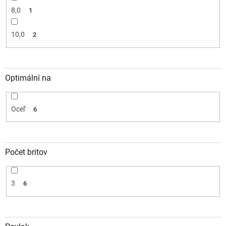
8,0
1
10,0
2
Optimální na
Oceľ
6
Počet britov
3
6