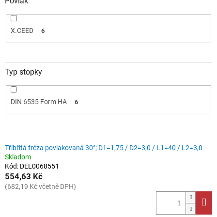
Povlak
X.CEED
6
Typ stopky
DIN 6535 Form HA
6
V
Tříbřitá fréza povlakovaná 30°; D1=1,75 / D2=3,0 / L1=40 / L2=3,0
ý
Skladom
p
Kód:
DEL0068551
i
554,63 Kč
s
(682,19 Kč včetně DPH)
p
r