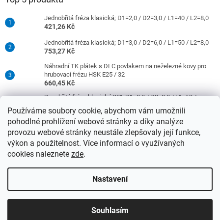
Jednobřitá fréza klasická; D1=2,0 / D2=3,0 / L1=40 / L2=8,0
421,26 Kč
Jednobřitá fréza klasická; D1=3,0 / D2=6,0 / L1=50 / L2=8,0
753,27 Kč
Náhradní TK plátek s DLC povlakem na neželezné kovy pro
hrubovací frézu HSK E25 / 32
660,45 Kč
Dvoubřitá fréza klasická 30°; D1=8,0 / D2=8,0 / L1=63 /
L2=16,0
Používáme soubory cookie, abychom vám umožnili
977,42 Kč
pohodlné prohlížení webové stránky a díky analýze
Jednobřitá fréza klasická; D1=4,0 / D2=6,0 / L1=50 / L2=10,0
provozu webové stránky neustále zlepšovaly její funkce,
753,27 Kč
výkon a použitelnost. Více informací o využívaných
cookies naleznete
zde
.
Vytvořil Shoptet
Nastavení
Upozorňujeme, že od 15.4.2026 se ceny nástrojů se stopkami 3
Copyright 2026
DATRON-TECHNOLOGY s.r.o.
. Všechna práva
mm a 6 mm se zvýší o 4 % a nástroje se stopkami 8 mm a více se
Souhlasím
vyhrazena.
Upravit nastavení cookies
zvýší o 12 %!