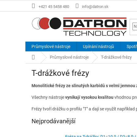
Přejít
+421 45 5458 480
info@datron.sk
na
obsah
Průmyslové nástroje
Upínání nástrojů
Spotř
Domů
Průmyslové nástroje
T-drážkové frézy
T-drážkové frézy
Monolitické frézy ze slinutých karbidů s velmi jemnou z
Všechny nástroje
vynikají vysokou kvalitou
vhodnou pro 
Frézy tvoří drážku o profilu "T" a dají se využít napříkl
Nejprodávanější
Fréza na T-drážky; D1=10,0 / D2=8,0 /