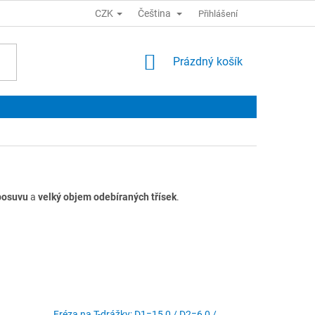
CZK
Čeština
Přihlášení
NÁKUPNÍ
Prázdný košík
KOŠÍK
 posuvu
a
velký objem odebíraných třísek
.
Fréza na T-drážky; D1=15,0 / D2=6,0 /