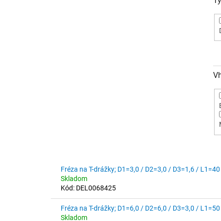
Ty
V
V
Fréza na T-drážky; D1=3,0 / D2=3,0 / D3=1,6 / L1=40
ý
Skladom
p
Kód:
DEL0068425
i
s
Fréza na T-drážky; D1=6,0 / D2=6,0 / D3=3,0 / L1=50
p
Skladom