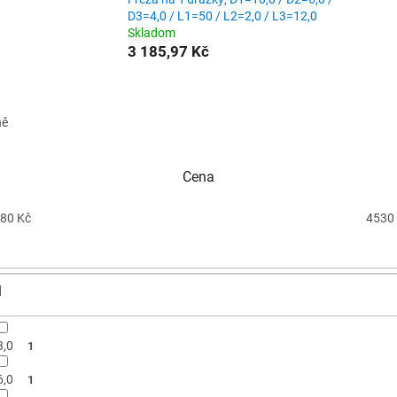
D3=4,0 / L1=50 / L2=2,0 / L3=12,0
Skladom
3 185,97 Kč
ně
Cena
80
Kč
4530
1
3,0
1
6,0
1