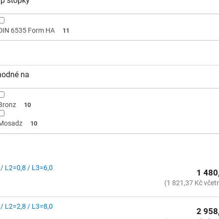
p stopky
DIN 6535 Form HA
11
hodné na
Bronz
10
Mosadz
10
 / L2=0,8 / L3=6,0
1 480
(1 821,37 Kč včet
 / L2=2,8 / L3=8,0
2 958