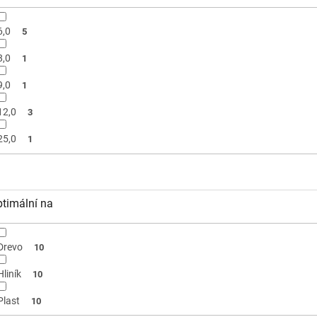
6,0
5
8,0
1
9,0
1
12,0
3
25,0
1
timální na
Drevo
10
Hliník
10
Plast
10