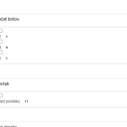
čet britov
2
1
4
9
6
1
vlak
bez povlaku
11