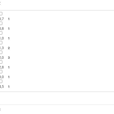
2
0,7
1
0,8
1
1,0
1
1,3
2
2,0
3
2,8
1
3,0
1
4,5
1
3