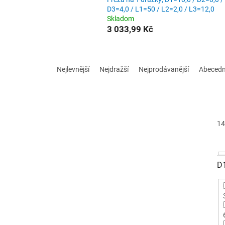
D3=4,0 / L1=50 / L2=2,0 / L3=12,0
Skladom
3 033,99 Kč
Ř
a
Nejlevnější
Nejdražší
Nejprodávanější
Abeced
z
e
n
í
p
14
r
o
d
D
u
k
t
ů