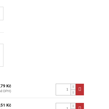
,79 Kč
ně DPH)
,51 Kč