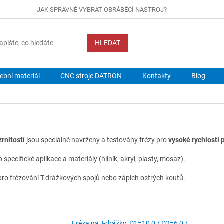
JAK SPRÁVNĚ VYBRAT OBRÁBĚCÍ NÁSTROJ?
HLEDAT
ební materiál
CNC stroje DATRON
Kontakty
Blog
rnitostí
jsou speciálně navrženy a testovány frézy pro
vysoké rychlosti
specifické aplikace a materiály (hliník, akryl, plasty, mosaz).
ad pro frézování T-drážkových spojů nebo zápich ostrých koutů.
Fréza na T-drážky; D1=10,0 / D2=6,0 /