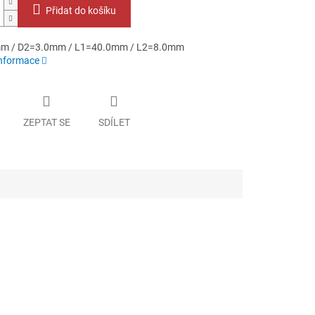
Přidat do košíku
m / D2=3.0mm / L1=40.0mm / L2=8.0mm
informace
ZEPTAT SE
SDÍLET