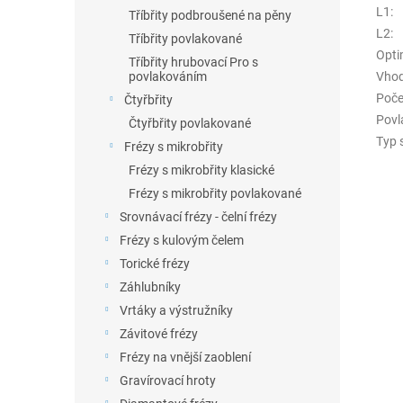
L1
:
Tříbřity podbroušené na pěny
L2
:
Tříbřity povlakované
Opti
Tříbřity hrubovací Pro s
Vhod
povlakováním
Poče
Čtyřbřity
Povl
Čtyřbřity povlakované
Typ 
Frézy s mikrobřity
Frézy s mikrobřity klasické
Frézy s mikrobřity povlakované
Srovnávací frézy - čelní frézy
Frézy s kulovým čelem
Torické frézy
Záhlubníky
Vrtáky a výstružníky
Závitové frézy
Frézy na vnější zaoblení
Gravírovací hroty