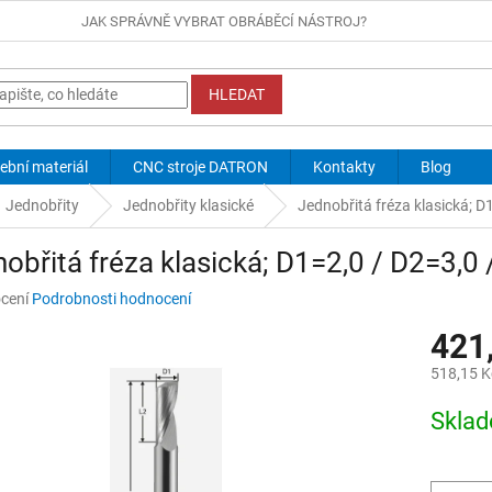
JAK SPRÁVNĚ VYBRAT OBRÁBĚCÍ NÁSTROJ?
HLEDAT
ební materiál
CNC stroje DATRON
Kontakty
Blog
Jednobřity
Jednobřity klasické
Jednobřitá fréza klasická; D
obřitá fréza klasická; D1=2,0 / D2=3,0 
né
cení
Podrobnosti hodnocení
ní
421
u
518,15 K
Měrná
Skla
cena:
ek.