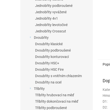
n
Jednobřity podbroušené
e
Jednobřity vyvážené
l
Jednobřity 4v1
Jednobřity levotočivé
Jednobřity Crosscut
Dvoubřity
Dvoubřity klasické
Dvoubřity podbroušené
Dvoubřity konturovací
Dvoubřity HSC+
Popi
Dvoubřity HSC Fire
Dvoubřity s vnitřním chlazením
Dop
Dvoubřity na ocel
Tříbřity
Kate
Tříbřity hrubovací na měď
Hmo
D1
:
Tříbřity dokončovací na měď
D2
:
Tříbřity podbroušené