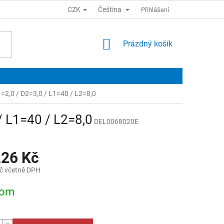
CZK
Čeština
Přihlášení
NÁKUPNÍ
Prázdný košík
KOŠÍK
1=2,0 / D2=3,0 / L1=40 / L2=8,0
/ L1=40 / L2=8,0
DEL0068020E
,26 Kč
č včetně DPH
dom