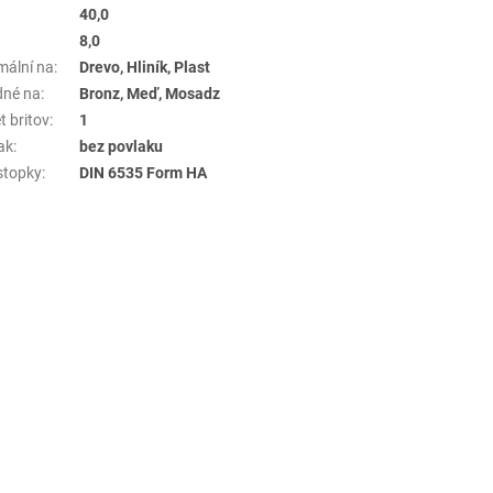
40,0
8,0
mální na
:
Drevo, Hliník, Plast
né na
:
Bronz, Meď, Mosadz
t britov
:
1
ak
:
bez povlaku
stopky
:
DIN 6535 Form HA