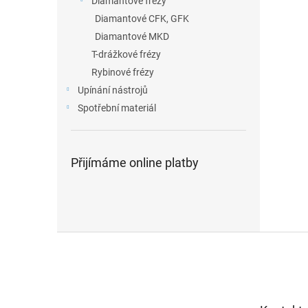
Diamantové frézy
Diamantové CFK, GFK
Diamantové MKD
T-drážkové frézy
Rybinové frézy
Upínání nástrojů
Spotřební materiál
Přijímáme online platby
Z
á
p
a
t