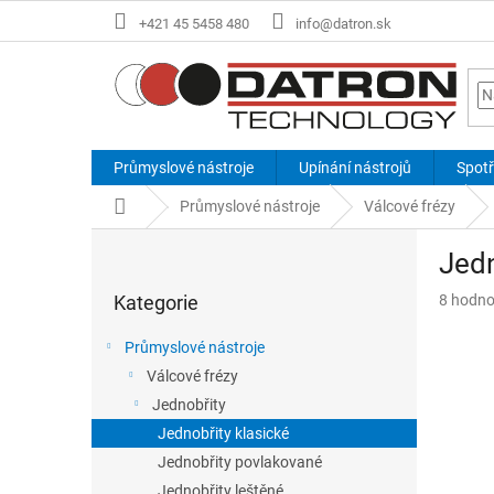
Přejít
+421 45 5458 480
info@datron.sk
na
obsah
Průmyslové nástroje
Upínání nástrojů
Spotř
Domů
Průmyslové nástroje
Válcové frézy
P
Jedn
o
Přeskočit
s
Průměr
Kategorie
8 hodno
kategorie
t
hodnoce
r
produkt
Průmyslové nástroje
a
je
Válcové frézy
n
4,0
z
Jednobřity
n
5
í
Jednobřity klasické
hvězdič
p
Jednobřity povlakované
a
Jednobřity leštěné