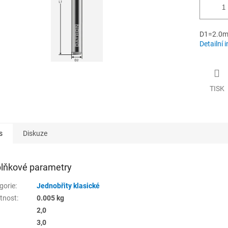
D1=2.0m
Detailní 
TISK
s
Diskuze
lňkové parametry
gorie
:
Jednobřity klasické
tnost
:
0.005 kg
2,0
3,0