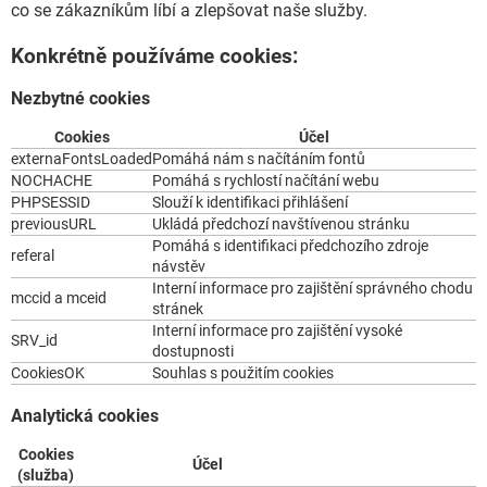
co se zákazníkům líbí a zlepšovat naše služby.
Konkrétně používáme cookies:
Nezbytné cookies
Cookies
Účel
externaFontsLoaded
Pomáhá nám s načítáním fontů
NOCHACHE
Pomáhá s rychlostí načítání webu
PHPSESSID
Slouží k identifikaci přihlášení
previousURL
Ukládá předchozí navštívenou stránku
Pomáhá s identifikaci předchozího zdroje
referal
návstěv
Interní informace pro zajištění správného chodu
mccid a mceid
stránek
Interní informace pro zajištění vysoké
SRV_id
dostupnosti
CookiesOK
Souhlas s použitím cookies
Analytická cookies
Cookies
Účel
(služba)