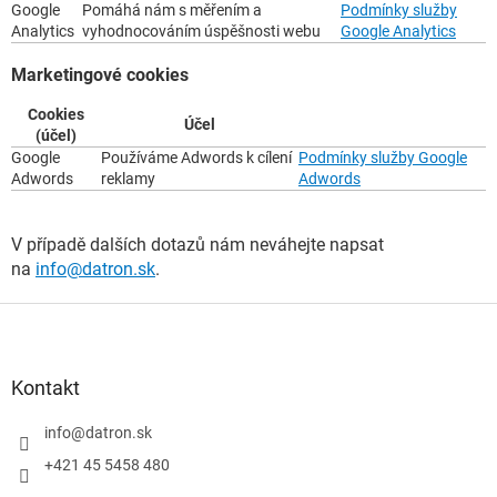
Google
Pomáhá nám s měřením a
Podmínky služby
Analytics
vyhodnocováním úspěšnosti webu
Google Analytics
Marketingové cookies
Cookies
Účel
(účel)
Google
Používáme Adwords k cílení
Podmínky služby Google
Adwords
reklamy
Adwords
V případě dalších dotazů nám neváhejte napsat
na
info@datron.sk
.
Z
á
p
a
Kontakt
t
í
info
@
datron.sk
+421 45 5458 480