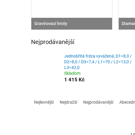
Gravírovací hroty
Diaman
Nejprodávanější
Jednobřitá fréza vyvážená; D1=8,0 /
D2=8,0 / D3=7,4 / L1=70 / L2=13,0 /
L3=42,0
Skladom
1 415 Kč
Ř
a
Nejlevnější
Nejdražší
Nejprodávanější
Abeced
z
e
n
í
p
14