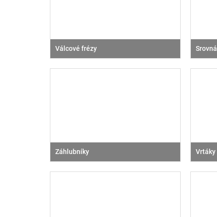
Válcové frézy
Srovnáv
Záhlubníky
Vrtáky 