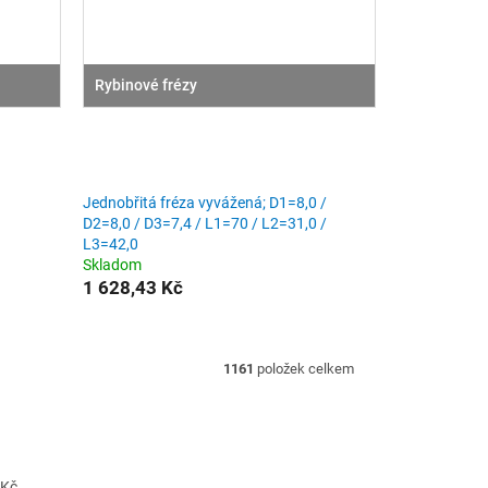
Rybinové frézy
Jednobřitá fréza vyvážená; D1=8,0 /
D2=8,0 / D3=7,4 / L1=70 / L2=31,0 /
L3=42,0
Skladom
1 628,43 Kč
1161
položek celkem
Kč