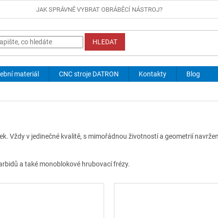
JAK SPRÁVNĚ VYBRAT OBRÁBĚCÍ NÁSTROJ?
HLEDAT
ební materiál
CNC stroje DATRON
Kontakty
Blog
íček. Vždy v jedinečné kvalitě, s mimořádnou životností a geometrií navrž
arbidů a také monoblokové hrubovací frézy.