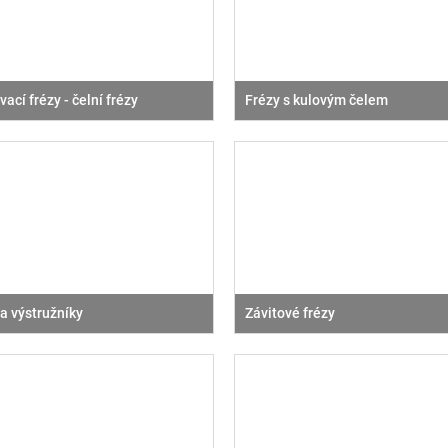
ací frézy - čelní frézy
Frézy s kulovým čelem
a výstružníky
Závitové frézy