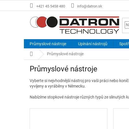
Přejít
+421 45 5458 480
info@datron.sk
na
obsah
Průmyslové nástroje
Upínání nástrojů
Spotř
Domů
Průmyslové nástroje
Průmyslové nástroje
Vyberte si nejvhodnější nástroj pro vaši práci nebo kon
vyvíjeny a vyráběny v Německu.
Nabízíme stopkové nástroje různých typů ze slinutých k