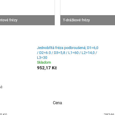
tové frézy
T-drážkové frézy
Jednobřitá fréza podbroušená; D1=6,0
/ D2=6.0 / D3=5,8 / L1=60 / L2=14,0 /
L3=30
Skladom
952,17 Kč
ně
Cena
0
Kč
28246