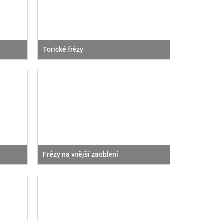
Torické frézy
Frézy na vnější zaoblení