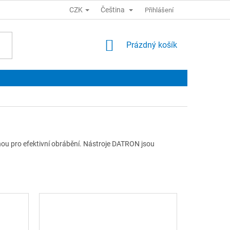
CZK
Čeština
Přihlášení
NÁKUPNÍ
Prázdný košík
KOŠÍK
enou pro efektivní obrábění. Nástroje DATRON jsou