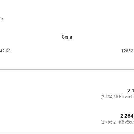
ně
Cena
42
Kč
12852
2 
(2 634,66 Kč včet
2 264
(2 785,21 Kč včet