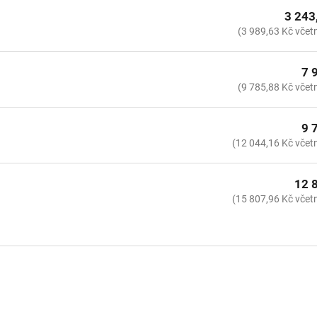
3 243
(3 989,63 Kč včet
7 
(9 785,88 Kč včet
9 
(12 044,16 Kč včet
12 
(15 807,96 Kč včet
O
v
l
á
d
a
c