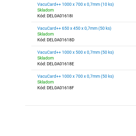
d
VacuCard++ 1000 x 700 x 0,7mm (10 ks)
2,8
u
Skladom
z
k
Kód:
DEL0A01618I
5
t
hvězdiček.
VacuCard++ 650 x 450 x 0,7mm (50 ks)
ů
Skladom
Kód:
DEL0A01618D
VacuCard++ 1000 x 500 x 0,7mm (50 ks)
Skladom
Kód:
DEL0A01618E
VacuCard++ 1000 x 700 x 0,7mm (50 ks)
Skladom
Kód:
DEL0A01618F
Z
á
p
a
t