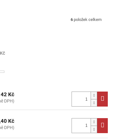
6
položek celkem
Kč
142 Kč
ně DPH)
,40 Kč
ně DPH)