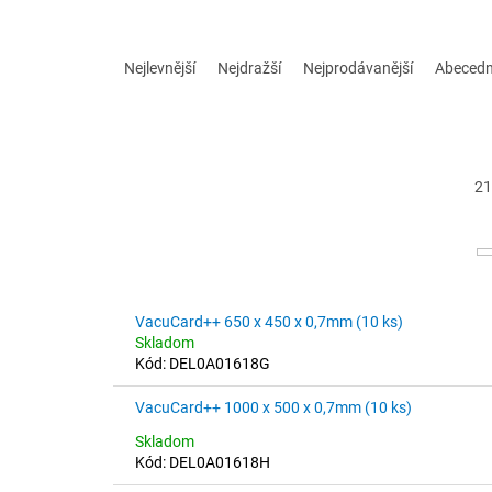
Ř
a
Nejlevnější
Nejdražší
Nejprodávanější
Abeced
z
e
n
í
p
21
r
o
d
u
k
V
VacuCard++ 650 x 450 x 0,7mm (10 ks)
t
ý
Skladom
ů
p
Kód:
DEL0A01618G
i
s
VacuCard++ 1000 x 500 x 0,7mm (10 ks)
p
Průměrné
Skladom
hodnocení
r
Kód:
DEL0A01618H
produktu
o
je