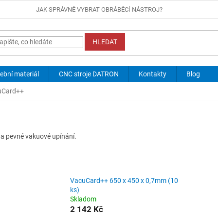
JAK SPRÁVNĚ VYBRAT OBRÁBĚCÍ NÁSTROJ?
HLEDAT
ební materiál
CNC stroje DATRON
Kontakty
Blog
uCard++
a pevné vakuové upínání.
VacuCard++ 650 x 450 x 0,7mm (10
ks)
Skladom
2 142 Kč