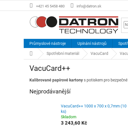
Přejít
+421 45 5458 480
info@datron.sk
na
obsah
Průmyslové nástroje
Upínání nástrojů
Spotř
Domů
Spotřební materiál
VacuCard
Vac
VacuCard++
Kalibrované papírové kartony
s potiskem pro bezpečné 
Nejprodávanější
VacuCard++ 1000 x 700 x 0,7mm (10
ks)
Skladom
3 243,60 Kč