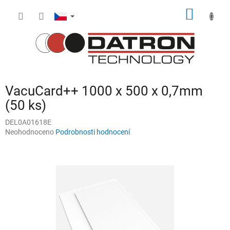
Přejít
NÁKUP
na
obsah
KOŠÍK
VacuCard++ 1000 x 500 x 0,7mm
(50 ks)
DEL0A01618E
Průměrné
Neohodnoceno
Podrobnosti hodnocení
hodnocení
produktu
je
0,0
z
5
hvězdiček.