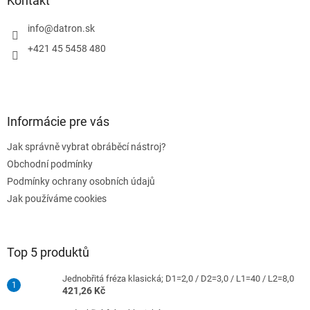
Kontakt
t
í
info
@
datron.sk
+421 45 5458 480
Informácie pre vás
Jak správně vybrat obráběcí nástroj?
Obchodní podmínky
Podmínky ochrany osobních údajů
Jak používáme cookies
Top 5 produktů
Jednobřitá fréza klasická; D1=2,0 / D2=3,0 / L1=40 / L2=8,0
421,26 Kč