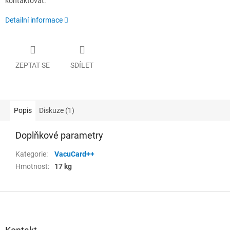
kontaktovat.
Detailní informace
ZEPTAT SE
SDÍLET
Popis
Diskuze (1)
Doplňkové parametry
Kategorie
:
VacuCard++
Hmotnost
:
17 kg
Z
á
p
a