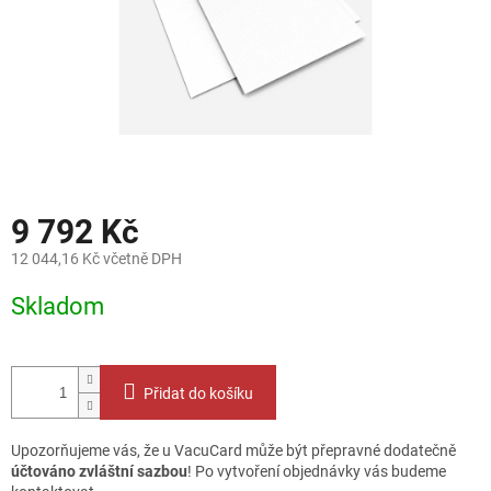
9 792 Kč
12 044,16 Kč včetně DPH
Měrná
Skladom
cena:
Přidat do košíku
Upozorňujeme vás, že u VacuCard může být přepravné dodatečně
účtováno zvláštní sazbou
! Po vytvoření objednávky vás budeme