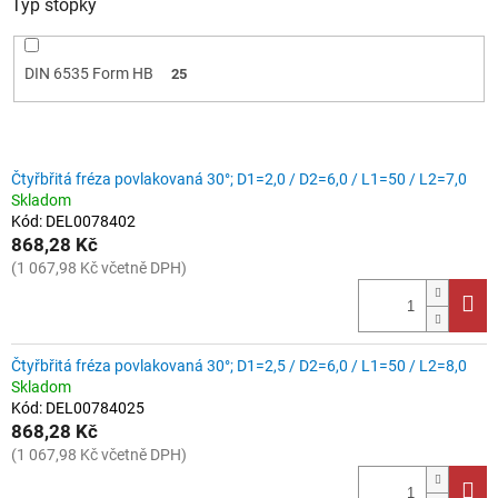
Typ stopky
DIN 6535 Form HB
25
V
Čtyřbřitá fréza povlakovaná 30°; D1=2,0 / D2=6,0 / L1=50 / L2=7,0
ý
Skladom
p
Kód:
DEL0078402
i
868,28 Kč
s
(1 067,98 Kč včetně DPH)
p
r
o
d
Čtyřbřitá fréza povlakovaná 30°; D1=2,5 / D2=6,0 / L1=50 / L2=8,0
u
Skladom
Kód:
DEL00784025
k
868,28 Kč
t
(1 067,98 Kč včetně DPH)
ů