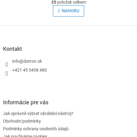
r
25
položek celkem
v
á
l
NAHORU
n
á
k
o
d
v
Z
a
á
c
á
n
í
p
í
p
a
Kontakt
r
t
v
í
info
@
datron.sk
k
y
+421 45 5458 480
v
ý
p
i
s
Informácie pre vás
u
Jak správně vybrat obráběcí nástroj?
Obchodní podmínky
Podmínky ochrany osobních údajů
Jak používáme cookies