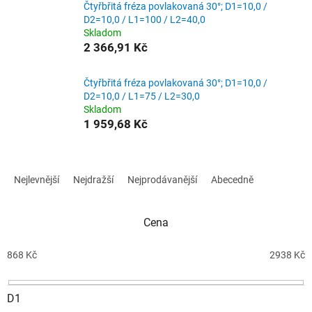
Čtyřbřitá fréza povlakovaná 30°; D1=10,0 /
D2=10,0 / L1=100 / L2=40,0
Skladom
2 366,91 Kč
Čtyřbřitá fréza povlakovaná 30°; D1=10,0 /
D2=10,0 / L1=75 / L2=30,0
Skladom
1 959,68 Kč
Ř
a
Nejlevnější
Nejdražší
Nejprodávanější
Abecedně
z
e
n
Cena
í
p
868
Kč
2938
Kč
r
o
D1
d