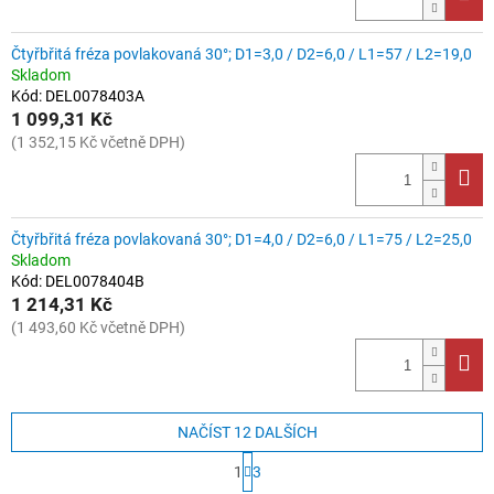
Čtyřbřitá fréza povlakovaná 30°; D1=3,0 / D2=6,0 / L1=57 / L2=19,0
Skladom
Kód:
DEL0078403A
1 099,31 Kč
(1 352,15 Kč včetně DPH)
Čtyřbřitá fréza povlakovaná 30°; D1=4,0 / D2=6,0 / L1=75 / L2=25,0
Skladom
Kód:
DEL0078404B
1 214,31 Kč
(1 493,60 Kč včetně DPH)
NAČÍST 12 DALŠÍCH
S
1
3
t
O