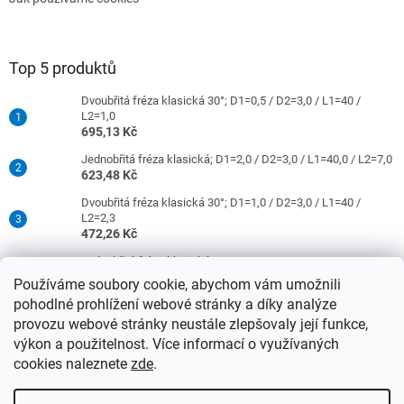
Top 5 produktů
Dvoubřitá fréza klasická 30°; D1=0,5 / D2=3,0 / L1=40 /
L2=1,0
695,13 Kč
Jednobřitá fréza klasická; D1=2,0 / D2=3,0 / L1=40,0 / L2=7,0
623,48 Kč
Dvoubřitá fréza klasická 30°; D1=1,0 / D2=3,0 / L1=40 /
L2=2,3
472,26 Kč
Jednobřitá fréza klasická; D1=0,5 / D2=3,0 / L1=40 / L2=1,5
421,26 Kč
Používáme soubory cookie, abychom vám umožnili
pohodlné prohlížení webové stránky a díky analýze
Dvoubřitá fréza klasická 30°; D1=2,0 / D2=3,0 / L1=40 /
L2=9,0
provozu webové stránky neustále zlepšovaly její funkce,
472,26 Kč
výkon a použitelnost. Více informací o využívaných
cookies naleznete
zde
.
Vytvořil Shoptet