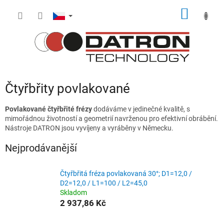
Přejít
NÁKUP
na
obsah
KOŠÍK
Čtyřbřity povlakované
Povlakované čtyřbřité frézy
dodáváme v jedinečné kvalitě, s
mimořádnou životností a geometrií navrženou pro efektivní obrábění.
Nástroje DATRON jsou vyvíjeny a vyráběny v Německu.
Nejprodávanější
Čtyřbřitá fréza povlakovaná 30°; D1=12,0 /
D2=12,0 / L1=100 / L2=45,0
Skladom
2 937,86 Kč