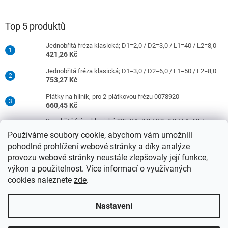
Top 5 produktů
Jednobřitá fréza klasická; D1=2,0 / D2=3,0 / L1=40 / L2=8,0
421,26 Kč
Jednobřitá fréza klasická; D1=3,0 / D2=6,0 / L1=50 / L2=8,0
753,27 Kč
Plátky na hliník, pro 2-plátkovou frézu 0078920
660,45 Kč
Dvoubřitá fréza klasická 30°; D1=8,0 / D2=8,0 / L1=63 /
L2=16,0
Používáme soubory cookie, abychom vám umožnili
977,42 Kč
pohodlné prohlížení webové stránky a díky analýze
Jednobřitá fréza klasická; D1=4,0 / D2=6,0 / L1=50 / L2=10,0
provozu webové stránky neustále zlepšovaly její funkce,
753,27 Kč
výkon a použitelnost. Více informací o využívaných
cookies naleznete
zde
.
Vytvořil Shoptet
Nastavení
Upozorňujeme, že od 15.4.2026 se ceny nástrojů se stopkami 3