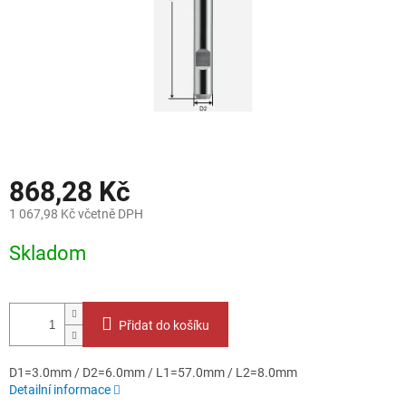
868,28 Kč
1 067,98 Kč včetně DPH
Měrná
Skladom
cena:
Přidat do košíku
D1=3.0mm / D2=6.0mm / L1=57.0mm / L2=8.0mm
Detailní informace