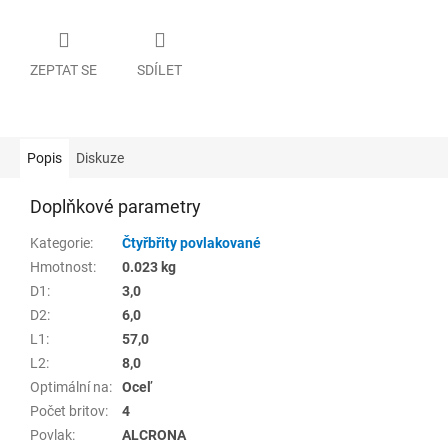
ZEPTAT SE
SDÍLET
Popis
Diskuze
Doplňkové parametry
Kategorie
:
Čtyřbřity povlakované
Hmotnost
:
0.023 kg
D1
:
3,0
D2
:
6,0
L1
:
57,0
L2
:
8,0
Optimální na
:
Oceľ
Počet britov
:
4
Povlak
:
ALCRONA