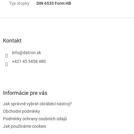
Typ stopky
:
DIN 6535 Form HB
Z
á
p
a
Kontakt
t
í
info
@
datron.sk
+421 45 5458 480
Informácie pre vás
Jak správně vybrat obráběcí nástroj?
Obchodní podmínky
Podmínky ochrany osobních údajů
Jak používáme cookies