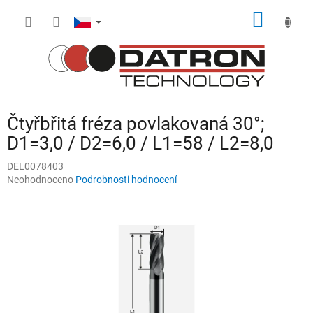
Přejít
NÁKUP
na
obsah
KOŠÍK
Čtyřbřitá fréza povlakovaná 30°;
D1=3,0 / D2=6,0 / L1=58 / L2=8,0
DEL0078403
Průměrné
Neohodnoceno
Podrobnosti hodnocení
hodnocení
produktu
je
0,0
z
5
hvězdiček.