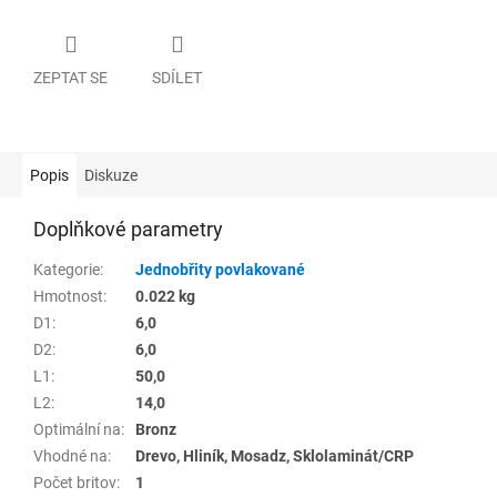
ZEPTAT SE
SDÍLET
Popis
Diskuze
Doplňkové parametry
Kategorie
:
Jednobřity povlakované
Hmotnost
:
0.022 kg
D1
:
6,0
D2
:
6,0
L1
:
50,0
L2
:
14,0
Optimální na
:
Bronz
Vhodné na
:
Drevo, Hliník, Mosadz, Sklolaminát/CRP
Počet britov
:
1