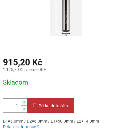
915,20 Kč
1 125,70 Kč včetně DPH
Měrná
Skladom
cena:
Přidat do košíku
D1=6.0mm / D2=6.0mm / L1=50.0mm / L2=14.0mm
Detailní informace