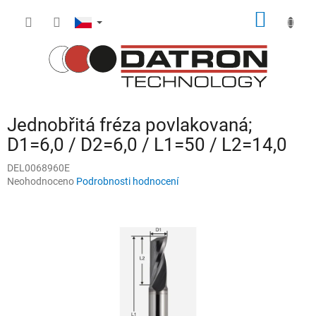
Přejít
NÁKUP
na
obsah
KOŠÍK
Jednobřitá fréza povlakovaná;
D1=6,0 / D2=6,0 / L1=50 / L2=14,0
DEL0068960E
Průměrné
Neohodnoceno
Podrobnosti hodnocení
hodnocení
produktu
je
0,0
z
5
hvězdiček.