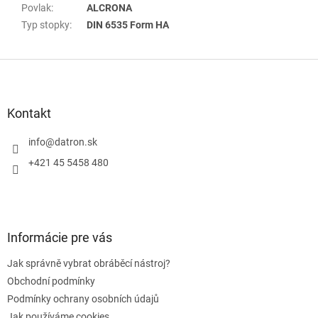
Povlak
:
ALCRONA
Typ stopky
:
DIN 6535 Form HA
Z
á
p
a
Kontakt
t
í
info
@
datron.sk
+421 45 5458 480
Informácie pre vás
Jak správně vybrat obráběcí nástroj?
Obchodní podmínky
Podmínky ochrany osobních údajů
Jak používáme cookies