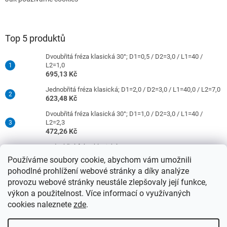
Top 5 produktů
Dvoubřitá fréza klasická 30°; D1=0,5 / D2=3,0 / L1=40 /
L2=1,0
695,13 Kč
Jednobřitá fréza klasická; D1=2,0 / D2=3,0 / L1=40,0 / L2=7,0
623,48 Kč
Dvoubřitá fréza klasická 30°; D1=1,0 / D2=3,0 / L1=40 /
L2=2,3
472,26 Kč
Jednobřitá fréza klasická; D1=0,5 / D2=3,0 / L1=40 / L2=1,5
421,26 Kč
Používáme soubory cookie, abychom vám umožnili
pohodlné prohlížení webové stránky a díky analýze
Dvoubřitá fréza klasická 30°; D1=2,0 / D2=3,0 / L1=40 /
L2=9,0
provozu webové stránky neustále zlepšovaly její funkce,
472,26 Kč
výkon a použitelnost. Více informací o využívaných
cookies naleznete
zde
.
Vytvořil Shoptet