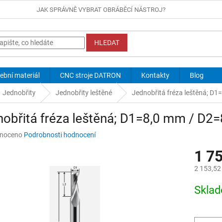
JAK SPRÁVNĚ VYBRAT OBRÁBĚCÍ NÁSTROJ?
HLEDAT
ební materiál
CNC stroje DATRON
Kontakty
Blog
Jednobřity
Jednobřity leštěné
Jednobřitá fréza leštěná; D1
obřitá fréza leštěná; D1=8,0 mm / D2=
né
noceno
Podrobnosti hodnocení
ní
1 7
u
2 153,52
Měrná
Skla
cena:
ek.