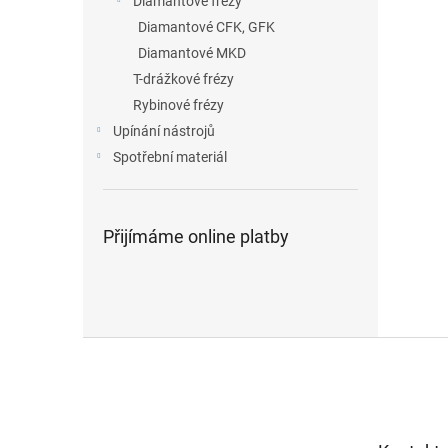
Diamantové frézy
Diamantové CFK, GFK
Diamantové MKD
T-drážkové frézy
Rybinové frézy
Upínání nástrojů
Spotřební materiál
Přijímáme online platby
Z
á
p
a
t