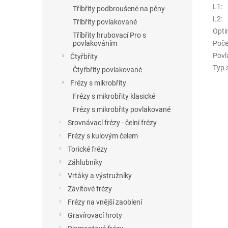
L1
:
Tříbřity podbroušené na pěny
L2
:
Tříbřity povlakované
Opti
Tříbřity hrubovací Pro s
Poče
povlakováním
Povl
Čtyřbřity
Typ 
Čtyřbřity povlakované
Frézy s mikrobřity
Frézy s mikrobřity klasické
Frézy s mikrobřity povlakované
Srovnávací frézy - čelní frézy
Frézy s kulovým čelem
Torické frézy
Záhlubníky
Vrtáky a výstružníky
Závitové frézy
Frézy na vnější zaoblení
Gravírovací hroty