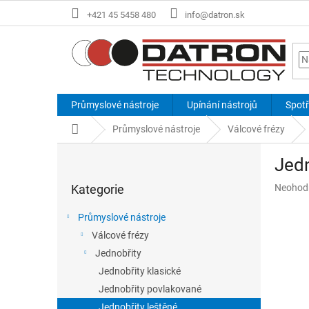
Přejít
+421 45 5458 480
info@datron.sk
na
obsah
Průmyslové nástroje
Upínání nástrojů
Spotř
Domů
Průmyslové nástroje
Válcové frézy
P
Jedn
o
Přeskočit
s
Průměr
Kategorie
Neohod
kategorie
t
hodnoce
r
produkt
Průmyslové nástroje
a
je
Válcové frézy
n
0,0
z
Jednobřity
n
5
í
Jednobřity klasické
hvězdič
p
Jednobřity povlakované
a
Jednobřity leštěné