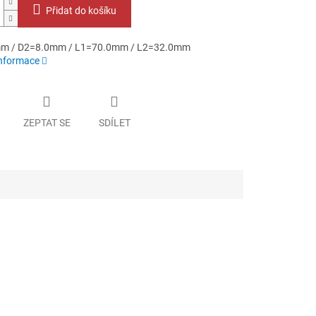
Přidat do košíku
m / D2=8.0mm / L1=70.0mm / L2=32.0mm
informace
ZEPTAT SE
SDÍLET