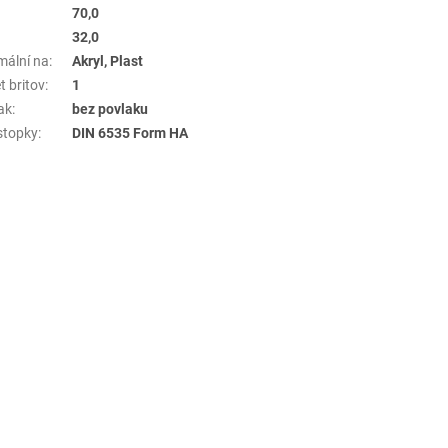
70,0
32,0
mální na
:
Akryl, Plast
t britov
:
1
ak
:
bez povlaku
stopky
:
DIN 6535 Form HA