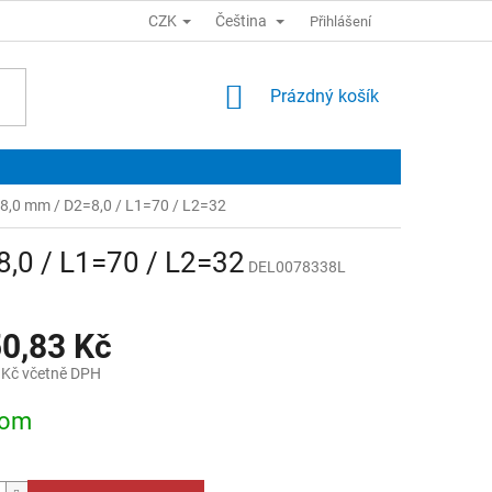
CZK
Čeština
Přihlášení
NÁKUPNÍ
Prázdný košík
KOŠÍK
=8,0 mm / D2=8,0 / L1=70 / L2=32
8,0 / L1=70 / L2=32
DEL0078338L
50,83 Kč
 Kč včetně DPH
dom