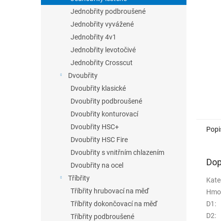
n
Jednobřity podbroušené
e
Jednobřity vyvážené
l
Jednobřity 4v1
Jednobřity levotočivé
Jednobřity Crosscut
Dvoubřity
Dvoubřity klasické
Dvoubřity podbroušené
Dvoubřity konturovací
Dvoubřity HSC+
Popi
Dvoubřity HSC Fire
Dvoubřity s vnitřním chlazením
Dop
Dvoubřity na ocel
Tříbřity
Kate
Tříbřity hrubovací na měď
Hmo
D1
:
Tříbřity dokončovací na měď
D2
:
Tříbřity podbroušené