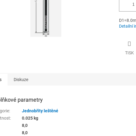
D1=8.0m
Detailní 
TISK
s
Diskuze
lňkové parametry
gorie
:
Jednobřity leštěné
tnost
:
0.025 kg
8,0
8,0