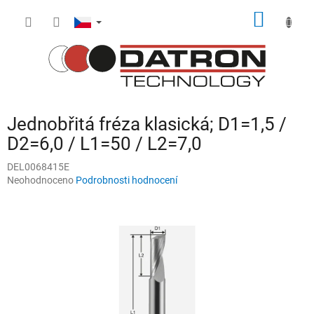
Přejít
NÁKUP
na
obsah
KOŠÍK
Jednobřitá fréza klasická; D1=1,5 /
D2=6,0 / L1=50 / L2=7,0
DEL0068415E
Průměrné
Neohodnoceno
Podrobnosti hodnocení
hodnocení
produktu
je
0,0
z
5
hvězdiček.