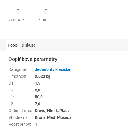
ZEPTAT SE
SDÍLET
Popis
Diskuze
Doplňkové parametry
Kategorie
:
Jednobřity klasické
Hmotnost
:
0.022 kg
D1
:
1,5
D2
:
6,0
L1
:
50,0
L2
:
7,0
Optimální na
:
Drevo, Hliník, Plast
Vhodné na
:
Bronz, Meď, Mosadz
Počet britov
:
1