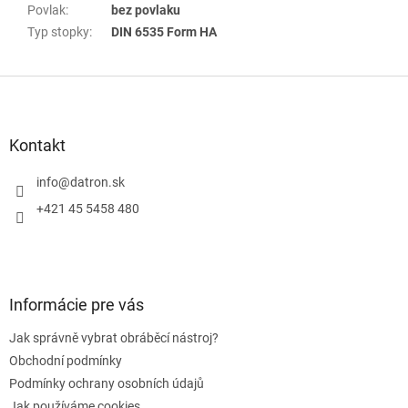
Povlak
:
bez povlaku
Typ stopky
:
DIN 6535 Form HA
Z
á
p
a
Kontakt
t
í
info
@
datron.sk
+421 45 5458 480
Informácie pre vás
Jak správně vybrat obráběcí nástroj?
Obchodní podmínky
Podmínky ochrany osobních údajů
Jak používáme cookies