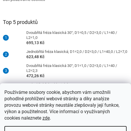
Top 5 produktů
Dvoubřitá fréza klasická 30°; D1=0,5 / D2=3,0 / L1=40 /
L2=1,0
695,13 Kč
Jednobřitá fréza klasická; D1=2,0 / D2=3,0 / L1=40,0 / L2=7,0
623,48 Kč
Dvoubřitá fréza klasická 30°; D1=1,0 / D2=3,0 / L1=40 /
L2=2,3
472,26 Kč
Jednobřitá fréza klasická; D1=0,5 / D2=3,0 / L1=40 / L2=1,5
421,26 Kč
Používáme soubory cookie, abychom vám umožnili
pohodlné prohlížení webové stránky a díky analýze
Dvoubřitá fréza klasická 30°; D1=2,0 / D2=3,0 / L1=40 /
L2=9,0
provozu webové stránky neustále zlepšovaly její funkce,
472,26 Kč
výkon a použitelnost. Více informací o využívaných
cookies naleznete
zde
.
Vytvořil Shoptet