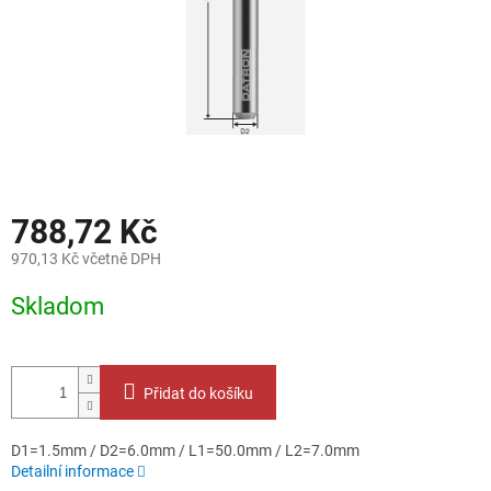
788,72 Kč
970,13 Kč včetně DPH
Měrná
Skladom
cena:
Přidat do košíku
D1=1.5mm / D2=6.0mm / L1=50.0mm / L2=7.0mm
Detailní informace