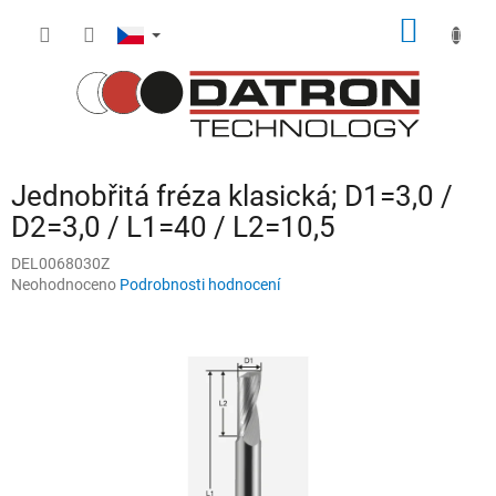
Přejít
NÁKUP
na
obsah
KOŠÍK
Jednobřitá fréza klasická; D1=3,0 /
D2=3,0 / L1=40 / L2=10,5
DEL0068030Z
Průměrné
Neohodnoceno
Podrobnosti hodnocení
hodnocení
produktu
je
0,0
z
5
hvězdiček.