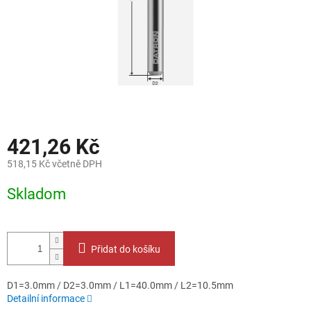
421,26 Kč
518,15 Kč včetně DPH
Měrná
Skladom
cena:
Přidat do košíku
D1=3.0mm / D2=3.0mm / L1=40.0mm / L2=10.5mm
Detailní informace