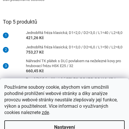
Top 5 produktů
Jednobřitá fréza klasická; D1=2,0 / D2=3,0 / L1=40 / L2=8,0
421,26 Kč
Jednobřitá fréza klasická; D1=3,0 / D2=6,0 / L1=50 / L2=8,0
753,27 Kč
Náhradní TK plátek s DLC povlakem na neželezné kovy pro
hrubovací frézu HSK E25 / 32
660,45 Kč
Dvoubřitá fréza klasická 30°; D1=8,0 / D2=8,0 / L1=63 /
L2=16,0
Používáme soubory cookie, abychom vám umožnili
977,42 Kč
pohodlné prohlížení webové stránky a díky analýze
Jednobřitá fréza klasická; D1=4,0 / D2=6,0 / L1=50 / L2=10,0
provozu webové stránky neustále zlepšovaly její funkce,
753,27 Kč
výkon a použitelnost. Více informací o využívaných
cookies naleznete
zde
.
Vytvořil Shoptet
Nastavení