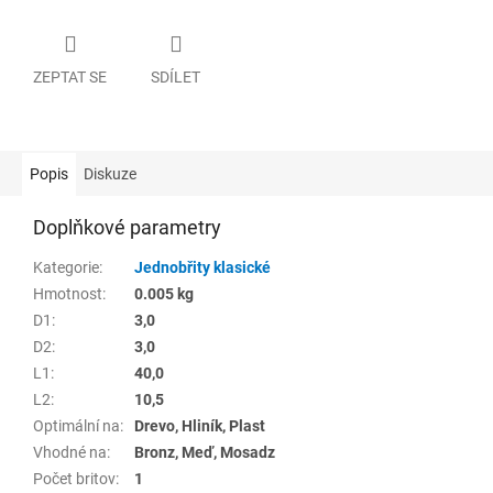
ZEPTAT SE
SDÍLET
Popis
Diskuze
Doplňkové parametry
Kategorie
:
Jednobřity klasické
Hmotnost
:
0.005 kg
D1
:
3,0
D2
:
3,0
L1
:
40,0
L2
:
10,5
Optimální na
:
Drevo, Hliník, Plast
Vhodné na
:
Bronz, Meď, Mosadz
Počet britov
:
1