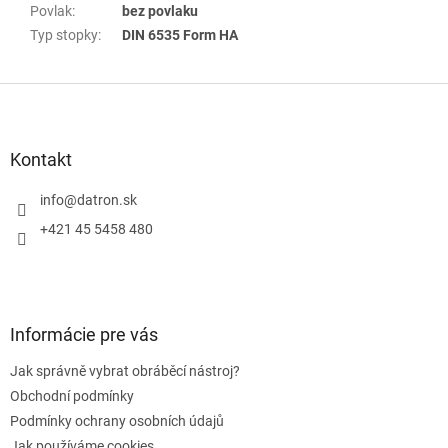
Povlak
:
bez povlaku
Typ stopky
:
DIN 6535 Form HA
Z
á
p
a
Kontakt
t
í
info
@
datron.sk
+421 45 5458 480
Informácie pre vás
Jak správně vybrat obráběcí nástroj?
Obchodní podmínky
Podmínky ochrany osobních údajů
Jak používáme cookies