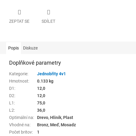
ZEPTAT SE
SDÍLET
Popis
Diskuze
Doplňkové parametry
Kategorie
:
Jednobřity 4v1
Hmotnost
:
0.133 kg
D1
:
12,0
D2
:
12,0
L1
:
75,0
L2
:
36,0
Optimální na
:
Drevo, Hliník, Plast
Vhodné na
:
Bronz, Meď, Mosadz
Počet britov
:
1