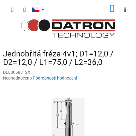
Přejít
NÁKUP
na
obsah
KOŠÍK
Jednobřitá fréza 4v1; D1=12,0 /
D2=12,0 / L1=75,0 / L2=36,0
DEL0068812X
Průměrné
Neohodnoceno
Podrobnosti hodnocení
hodnocení
produktu
je
0,0
z
5
hvězdiček.