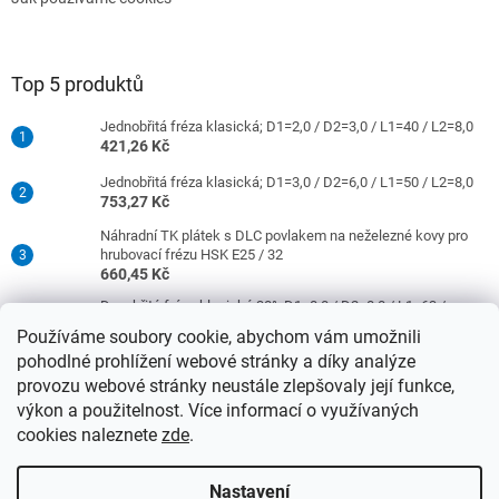
Top 5 produktů
Jednobřitá fréza klasická; D1=2,0 / D2=3,0 / L1=40 / L2=8,0
421,26 Kč
Jednobřitá fréza klasická; D1=3,0 / D2=6,0 / L1=50 / L2=8,0
753,27 Kč
Náhradní TK plátek s DLC povlakem na neželezné kovy pro
hrubovací frézu HSK E25 / 32
660,45 Kč
Dvoubřitá fréza klasická 30°; D1=8,0 / D2=8,0 / L1=63 /
L2=16,0
Používáme soubory cookie, abychom vám umožnili
977,42 Kč
pohodlné prohlížení webové stránky a díky analýze
Jednobřitá fréza klasická; D1=4,0 / D2=6,0 / L1=50 / L2=10,0
provozu webové stránky neustále zlepšovaly její funkce,
753,27 Kč
výkon a použitelnost. Více informací o využívaných
cookies naleznete
zde
.
Vytvořil Shoptet
Nastavení