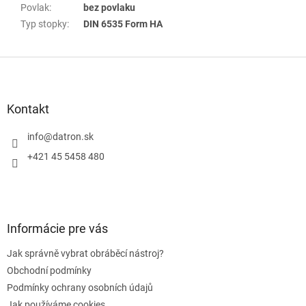
Povlak
:
bez povlaku
Typ stopky
:
DIN 6535 Form HA
Z
á
p
a
Kontakt
t
í
info
@
datron.sk
+421 45 5458 480
Informácie pre vás
Jak správně vybrat obráběcí nástroj?
Obchodní podmínky
Podmínky ochrany osobních údajů
Jak používáme cookies