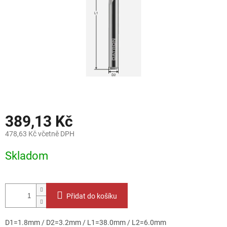
389,13 Kč
478,63 Kč včetně DPH
Měrná
Skladom
cena:
Přidat do košíku
D1=1.8mm / D2=3.2mm / L1=38.0mm / L2=6.0mm