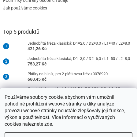
Podmínky ochrany osobních údajů
Jak používáme cookies
Top 5 produktů
Jednobřitá fréza klasická; D1=2,0 / D2=3,0 / L1=40 / L2=8,0
421,26 Kč
Jednobřitá fréza klasická; D1=3,0 / D2=6,0 / L1=50 / L2=8,0
753,27 Kč
Plátky na hliník, pro 2-plátkovou frézu 0078920
660,45 Kč
Dvoubřitá fréza klasická 30°; D1=8,0 / D2=8,0 / L1=63 /
L2=16,0
Používáme soubory cookie, abychom vám umožnili
977,42 Kč
pohodlné prohlížení webové stránky a díky analýze
Jednobřitá fréza klasická; D1=4,0 / D2=6,0 / L1=50 / L2=10,0
provozu webové stránky neustále zlepšovaly její funkce,
753,27 Kč
výkon a použitelnost. Více informací o využívaných
cookies naleznete
zde
.
Vytvořil Shoptet