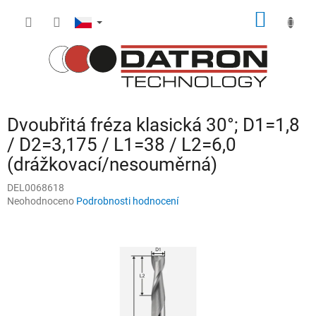
Přejít
NÁKUP
na
obsah
KOŠÍK
Dvoubřitá fréza klasická 30°; D1=1,8
/ D2=3,175 / L1=38 / L2=6,0
(drážkovací/nesouměrná)
DEL0068618
Průměrné
Neohodnoceno
Podrobnosti hodnocení
hodnocení
produktu
je
0,0
z
5
hvězdiček.