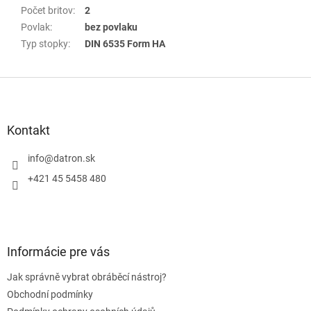
Počet britov
:
2
Povlak
:
bez povlaku
Typ stopky
:
DIN 6535 Form HA
Z
á
p
a
Kontakt
t
í
info
@
datron.sk
+421 45 5458 480
Informácie pre vás
Jak správně vybrat obráběcí nástroj?
Obchodní podmínky