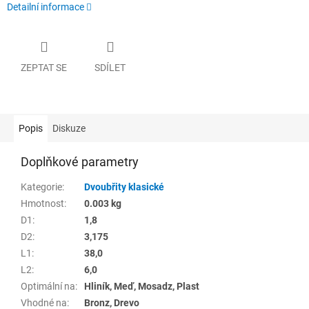
Detailní informace
ZEPTAT SE
SDÍLET
Popis
Diskuze
Doplňkové parametry
Kategorie
:
Dvoubřity klasické
Hmotnost
:
0.003 kg
D1
:
1,8
D2
:
3,175
L1
:
38,0
L2
:
6,0
Optimální na
:
Hliník, Meď, Mosadz, Plast
Vhodné na
:
Bronz, Drevo