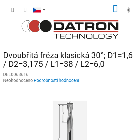
Přejít
NÁKUP
na
obsah
KOŠÍK
Dvoubřitá fréza klasická 30°; D1=1,6
/ D2=3,175 / L1=38 / L2=6,0
DEL0068616
Průměrné
Neohodnoceno
Podrobnosti hodnocení
hodnocení
produktu
je
0,0
z
5
hvězdiček.