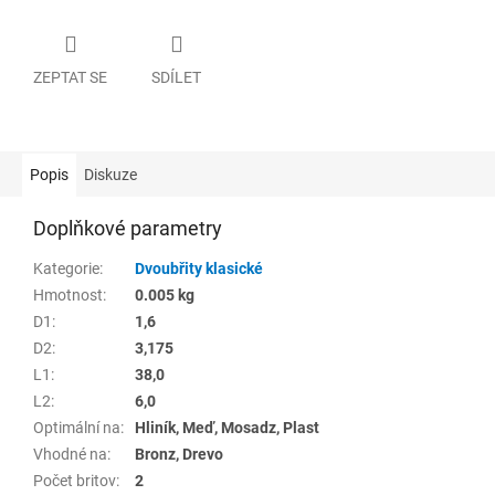
ZEPTAT SE
SDÍLET
Popis
Diskuze
Doplňkové parametry
Kategorie
:
Dvoubřity klasické
Hmotnost
:
0.005 kg
D1
:
1,6
D2
:
3,175
L1
:
38,0
L2
:
6,0
Optimální na
:
Hliník, Meď, Mosadz, Plast
Vhodné na
:
Bronz, Drevo
Počet britov
:
2