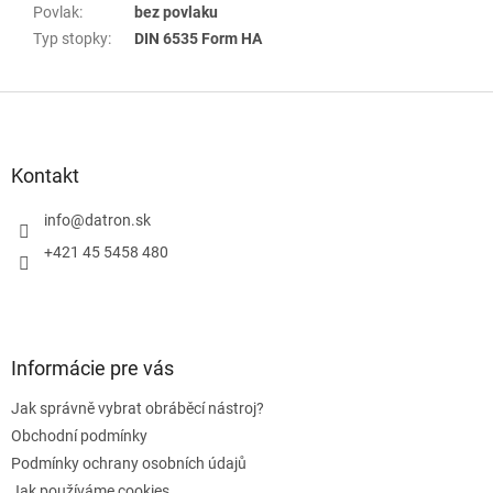
Povlak
:
bez povlaku
Typ stopky
:
DIN 6535 Form HA
Z
á
p
a
Kontakt
t
í
info
@
datron.sk
+421 45 5458 480
Informácie pre vás
Jak správně vybrat obráběcí nástroj?
Obchodní podmínky
Podmínky ochrany osobních údajů
Jak používáme cookies