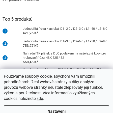
Top 5 produktů
Jednobřitá fréza klasická; D1=2,0 / D2=3,0 / L1=40 / L2=8,0
421,26 Kč
Jednobřitá fréza klasická; D1=3,0 / D2=6,0 / L1=50 / L2=8,0
753,27 Kč
Náhradní TK plátek s DLC povlakem na neželezné kovy pro
hrubovací frézu HSK E25 / 32
660,45 Kč
Dvoubřitá fréza klasická 30°; D1=8,0 / D2=8,0 / L1=63 /
L2=16,0
Používáme soubory cookie, abychom vám umožnili
977,42 Kč
pohodlné prohlížení webové stránky a díky analýze
Jednobřitá fréza klasická; D1=4,0 / D2=6,0 / L1=50 / L2=10,0
provozu webové stránky neustále zlepšovaly její funkce,
753,27 Kč
výkon a použitelnost. Více informací o využívaných
cookies naleznete
zde
.
Vytvořil Shoptet
Nastavení