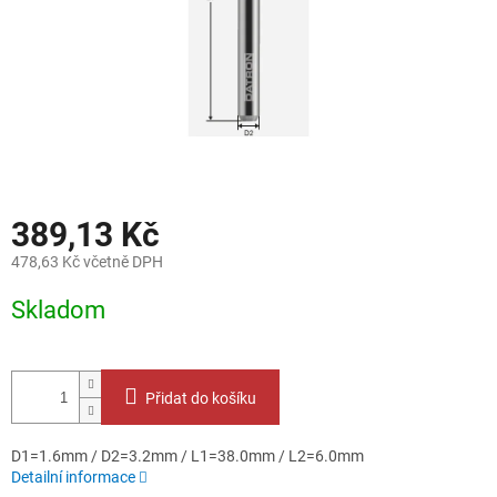
389,13 Kč
478,63 Kč včetně DPH
Měrná
Skladom
cena:
Přidat do košíku
D1=1.6mm / D2=3.2mm / L1=38.0mm / L2=6.0mm
Detailní informace