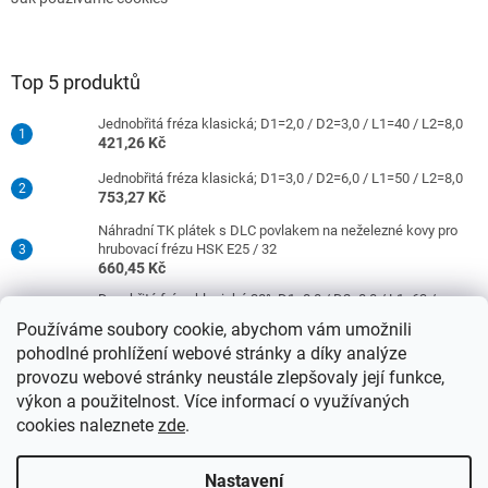
Top 5 produktů
Jednobřitá fréza klasická; D1=2,0 / D2=3,0 / L1=40 / L2=8,0
421,26 Kč
Jednobřitá fréza klasická; D1=3,0 / D2=6,0 / L1=50 / L2=8,0
753,27 Kč
Náhradní TK plátek s DLC povlakem na neželezné kovy pro
hrubovací frézu HSK E25 / 32
660,45 Kč
Dvoubřitá fréza klasická 30°; D1=8,0 / D2=8,0 / L1=63 /
L2=16,0
Používáme soubory cookie, abychom vám umožnili
977,42 Kč
pohodlné prohlížení webové stránky a díky analýze
Jednobřitá fréza klasická; D1=4,0 / D2=6,0 / L1=50 / L2=10,0
provozu webové stránky neustále zlepšovaly její funkce,
753,27 Kč
výkon a použitelnost. Více informací o využívaných
cookies naleznete
zde
.
Vytvořil Shoptet
Nastavení