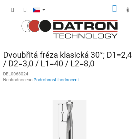
Přejít
NÁKUP
na
obsah
KOŠÍK
Dvoubřitá fréza klasická 30°; D1=2,4
/ D2=3,0 / L1=40 / L2=8,0
DEL0068024
Průměrné
Neohodnoceno
Podrobnosti hodnocení
hodnocení
produktu
je
0,0
z
5
hvězdiček.