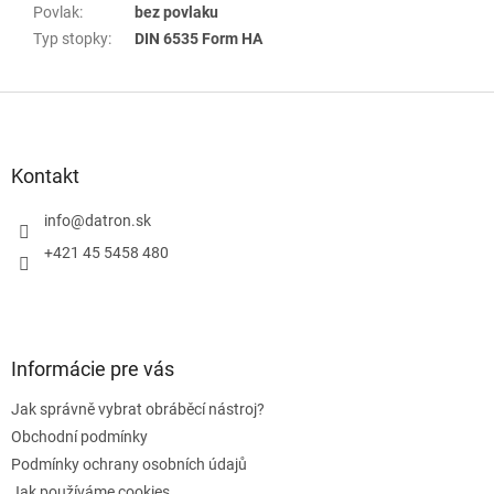
Povlak
:
bez povlaku
Typ stopky
:
DIN 6535 Form HA
Z
á
p
a
Kontakt
t
í
info
@
datron.sk
+421 45 5458 480
Informácie pre vás
Jak správně vybrat obráběcí nástroj?
Obchodní podmínky
Podmínky ochrany osobních údajů
Jak používáme cookies