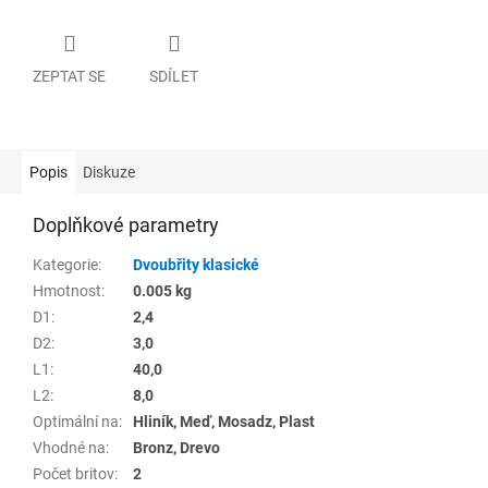
ZEPTAT SE
SDÍLET
Popis
Diskuze
Doplňkové parametry
Kategorie
:
Dvoubřity klasické
Hmotnost
:
0.005 kg
D1
:
2,4
D2
:
3,0
L1
:
40,0
L2
:
8,0
Optimální na
:
Hliník, Meď, Mosadz, Plast
Vhodné na
:
Bronz, Drevo
Počet britov
:
2