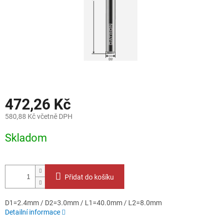
472,26 Kč
580,88 Kč včetně DPH
Měrná
Skladom
cena:
Přidat do košíku
D1=2.4mm / D2=3.0mm / L1=40.0mm / L2=8.0mm
Detailní informace