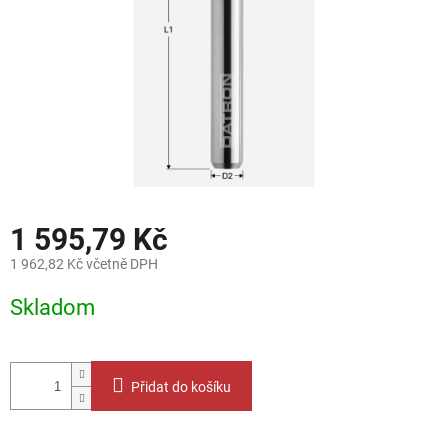
1 595,79 Kč
1 962,82 Kč včetně DPH
Měrná
Skladom
cena:
Přidat do košíku