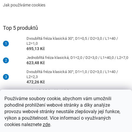
Jak používáme cookies
Top 5 produktů
Dvoubřitá fréza klasická 30°; D1=0,5 / D2=3,0 / L1=40 /
L2=1,0
695,13 Kč
Jednobřitá fréza klasická; D1=2,0 / D2=3,0 / L1=40,0 / L2=7,0
623,48 Kč
Dvoubřitá fréza klasická 30°; D1=1,0 / D2=3,0 / L1=40 /
L2=2,3
472,26 Kč
Jednobřitá fréza klasická; D1=0,5 / D2=3,0 / L1=40 / L2=1,5
421,26 Kč
Používáme soubory cookie, abychom vám umožnili
pohodlné prohlížení webové stránky a díky analýze
Dvoubřitá fréza klasická 30°; D1=2,0 / D2=3,0 / L1=40 /
L2=9,0
provozu webové stránky neustále zlepšovaly její funkce,
472,26 Kč
výkon a použitelnost. Více informací o využívaných
cookies naleznete
zde
.