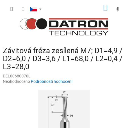
Přejít
NÁKUP
na
obsah
KOŠÍK
Závitová fréza zesílená M7; D1=4,9 /
D2=6,0 / D3=3,6 / L1=68,0 / L2=0,4 /
L3=28,0
DEL00680070L
Průměrné
Neohodnoceno
Podrobnosti hodnocení
hodnocení
produktu
je
0,0
z
5
hvězdiček.