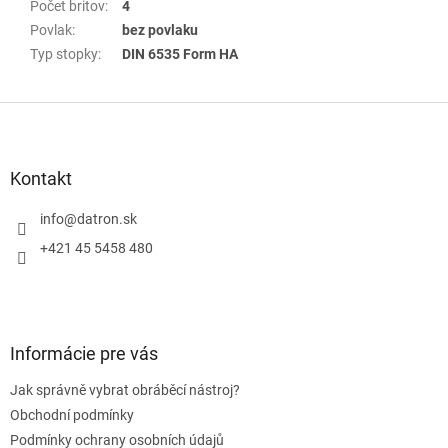
Počet britov
:
4
Povlak
:
bez povlaku
Typ stopky
:
DIN 6535 Form HA
Z
á
p
a
Kontakt
t
í
info
@
datron.sk
+421 45 5458 480
Informácie pre vás
Jak správně vybrat obráběcí nástroj?
Obchodní podmínky
Podmínky ochrany osobních údajů