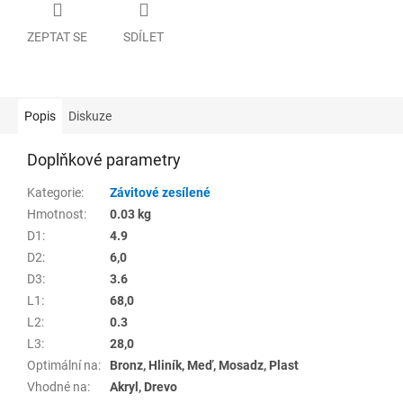
ZEPTAT SE
SDÍLET
Popis
Diskuze
Doplňkové parametry
Kategorie
:
Závitové zesílené
Hmotnost
:
0.03 kg
D1
:
4.9
D2
:
6,0
D3
:
3.6
L1
:
68,0
L2
:
0.3
L3
:
28,0
Optimální na
:
Bronz, Hliník, Meď, Mosadz, Plast
Vhodné na
:
Akryl, Drevo