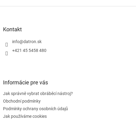
Z
á
p
a
Kontakt
t
í
info
@
datron.sk
+421 45 5458 480
Informácie pre vás
Jak správně vybrat obráběcí nástroj?
Obchodní podmínky
Podmínky ochrany osobních údajů
Jak používáme cookies