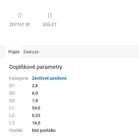
ZEPTAT SE
SDÍLET
Popis
Diskuze
Doplňkové parametry
Kategorie
:
Závitové zesílené
D1
:
2,8
D2
:
6,0
D3
:
1,8
L1
:
54,0
L2
:
0,33
L3
:
16,0
Povlak
:
bez povlaku