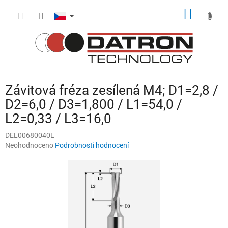
Přejít
NÁKUP
na
obsah
KOŠÍK
Závitová fréza zesílená M4; D1=2,8 /
D2=6,0 / D3=1,800 / L1=54,0 /
L2=0,33 / L3=16,0
DEL00680040L
Průměrné
Neohodnoceno
Podrobnosti hodnocení
hodnocení
produktu
je
0,0
z
5
hvězdiček.