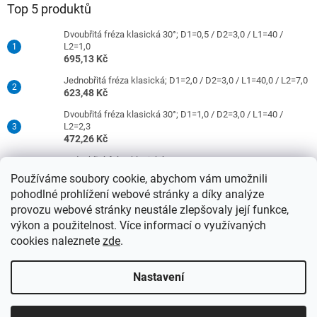
Top 5 produktů
Dvoubřitá fréza klasická 30°; D1=0,5 / D2=3,0 / L1=40 /
L2=1,0
695,13 Kč
Jednobřitá fréza klasická; D1=2,0 / D2=3,0 / L1=40,0 / L2=7,0
623,48 Kč
Dvoubřitá fréza klasická 30°; D1=1,0 / D2=3,0 / L1=40 /
L2=2,3
472,26 Kč
Jednobřitá fréza klasická; D1=0,5 / D2=3,0 / L1=40 / L2=1,5
421,26 Kč
Používáme soubory cookie, abychom vám umožnili
pohodlné prohlížení webové stránky a díky analýze
Dvoubřitá fréza klasická 30°; D1=2,0 / D2=3,0 / L1=40 /
L2=9,0
provozu webové stránky neustále zlepšovaly její funkce,
472,26 Kč
výkon a použitelnost. Více informací o využívaných
cookies naleznete
zde
.
Vytvořil Shoptet
Nastavení
Upozorňujeme, že od 15.4.2026 se ceny nástrojů se stopkami 3
Copyright 2026
DATRON-TECHNOLOGY s.r.o.
. Všechna práva