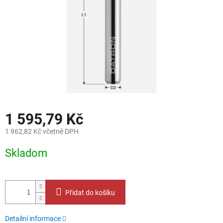
1 595,79 Kč
1 962,82 Kč včetně DPH
Měrná
Skladom
cena:
Přidat do košíku
Detailní informace