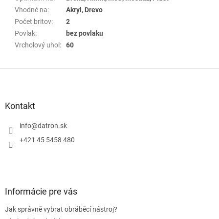
Vhodné na
:
Akryl, Drevo
Počet britov
:
2
Povlak
:
bez povlaku
Vrcholový uhol
:
60
Z
á
p
a
Kontakt
t
í
info
@
datron.sk
+421 45 5458 480
Informácie pre vás
Jak správně vybrat obráběcí nástroj?