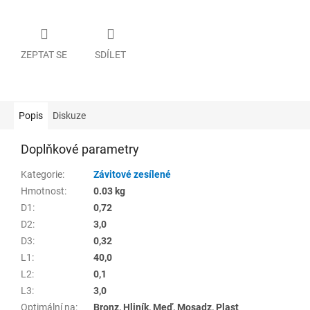
ZEPTAT SE
SDÍLET
Popis
Diskuze
Doplňkové parametry
Kategorie
:
Závitové zesílené
Hmotnost
:
0.03 kg
D1
:
0,72
D2
:
3,0
D3
:
0,32
L1
:
40,0
L2
:
0,1
L3
:
3,0
Optimální na
:
Bronz, Hliník, Meď, Mosadz, Plast