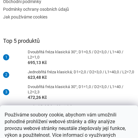
Obchodní podmínky
Podmínky ochrany osobních údajů
Jak používáme cookies
Top 5 produktů
Dvoubřitá fréza klasická 30°; D1=0,5 / D2=3,0 / L1=40 /
L2=1,0
695,13 Kč
Jednobřitá fréza klasická; D1=2,0 / D2=3,0 / L1=40,0 / L2=7,0
623,48 Kč
Dvoubřitá fréza klasická 30°; D1=1,0 / D2=3,0 / L1=40 /
L2=2,3
472,26 Kč
Jednobřitá fréza klasická; D1=0,5 / D2=3,0 / L1=40 / L2=1,5
421,26 Kč
Používáme soubory cookie, abychom vám umožnili
pohodlné prohlížení webové stránky a díky analýze
Dvoubřitá fréza klasická 30°; D1=2,0 / D2=3,0 / L1=40 /
L2=9,0
provozu webové stránky neustále zlepšovaly její funkce,
472,26 Kč
výkon a použitelnost. Více informací o využívaných