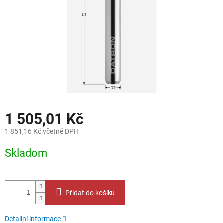
1 505,01 Kč
1 851,16 Kč včetně DPH
Měrná
Skladom
cena:
Přidat do košíku
Detailní informace