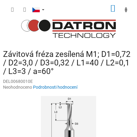
Přejít
NÁKUP
na
obsah
KOŠÍK
Závitová fréza zesílená M1; D1=0,72
/ D2=3,0 / D3=0,32 / L1=40 / L2=0,1
/ L3=3 / a=60°
DEL00680010E
Průměrné
Neohodnoceno
Podrobnosti hodnocení
hodnocení
produktu
je
0,0
z
5
hvězdiček.