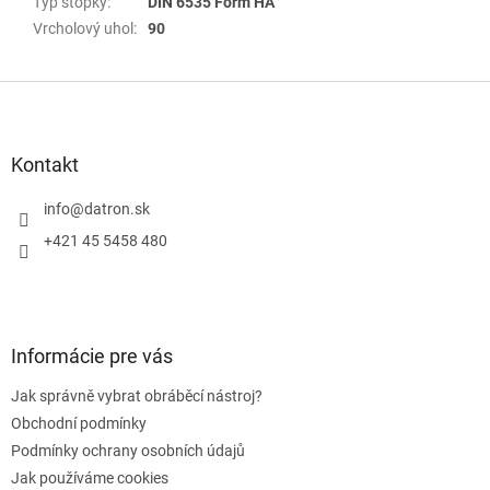
Typ stopky
:
DIN 6535 Form HA
Vrcholový uhol
:
90
Z
á
p
a
Kontakt
t
í
info
@
datron.sk
+421 45 5458 480
Informácie pre vás
Jak správně vybrat obráběcí nástroj?
Obchodní podmínky
Podmínky ochrany osobních údajů
Jak používáme cookies