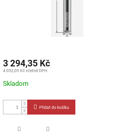
3 294,35 Kč
4 052,05 Kč včetně DPH
Měrná
Skladom
cena:
Přidat do košíku