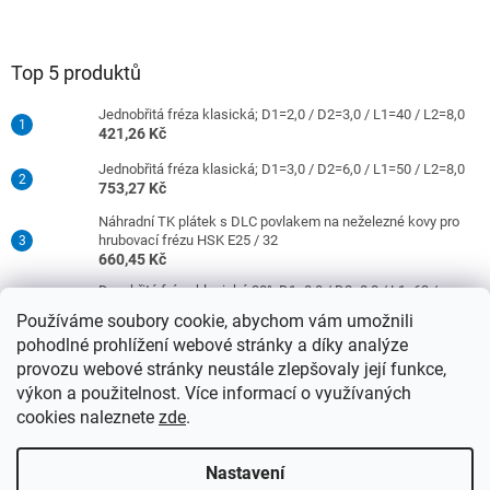
Top 5 produktů
Jednobřitá fréza klasická; D1=2,0 / D2=3,0 / L1=40 / L2=8,0
421,26 Kč
Jednobřitá fréza klasická; D1=3,0 / D2=6,0 / L1=50 / L2=8,0
753,27 Kč
Náhradní TK plátek s DLC povlakem na neželezné kovy pro
hrubovací frézu HSK E25 / 32
660,45 Kč
Dvoubřitá fréza klasická 30°; D1=8,0 / D2=8,0 / L1=63 /
L2=16,0
Používáme soubory cookie, abychom vám umožnili
977,42 Kč
pohodlné prohlížení webové stránky a díky analýze
Jednobřitá fréza klasická; D1=4,0 / D2=6,0 / L1=50 / L2=10,0
provozu webové stránky neustále zlepšovaly její funkce,
753,27 Kč
výkon a použitelnost. Více informací o využívaných
cookies naleznete
zde
.
Vytvořil Shoptet
Nastavení