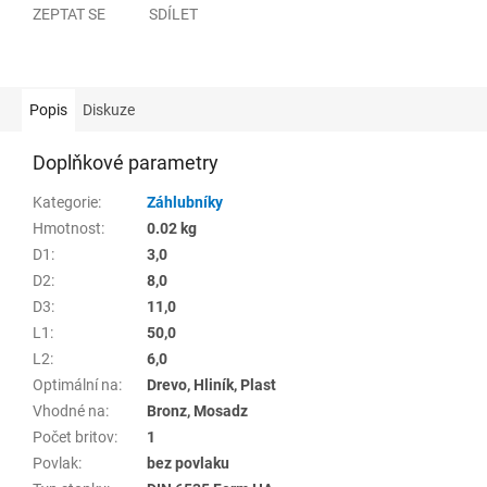
ZEPTAT SE
SDÍLET
Popis
Diskuze
Doplňkové parametry
Kategorie
:
Záhlubníky
Hmotnost
:
0.02 kg
D1
:
3,0
D2
:
8,0
D3
:
11,0
L1
:
50,0
L2
:
6,0
Optimální na
:
Drevo, Hliník, Plast
Vhodné na
:
Bronz, Mosadz
Počet britov
:
1
Povlak
:
bez povlaku