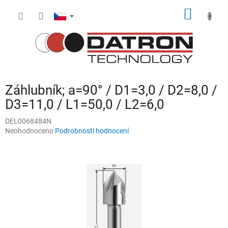
Přejít
NÁKUP
na
obsah
KOŠÍK
Záhlubník; a=90° / D1=3,0 / D2=8,0 /
D3=11,0 / L1=50,0 / L2=6,0
DEL0068484N
Průměrné
Neohodnoceno
Podrobnosti hodnocení
hodnocení
produktu
je
0,0
z
5
hvězdiček.