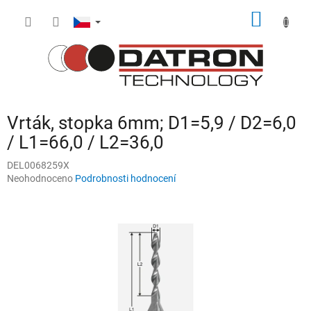
Přejít
NÁKUP
na
obsah
KOŠÍK
Vrták, stopka 6mm; D1=5,9 / D2=6,0
/ L1=66,0 / L2=36,0
DEL0068259X
Průměrné
Neohodnoceno
Podrobnosti hodnocení
hodnocení
produktu
je
0,0
z
5
hvězdiček.