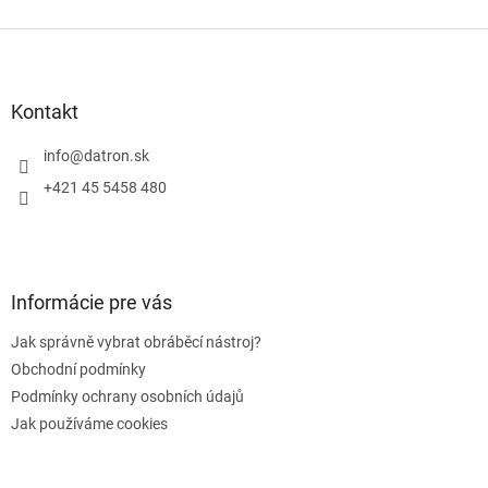
Z
á
p
a
Kontakt
t
í
info
@
datron.sk
+421 45 5458 480
Informácie pre vás
Jak správně vybrat obráběcí nástroj?
Obchodní podmínky
Podmínky ochrany osobních údajů
Jak používáme cookies