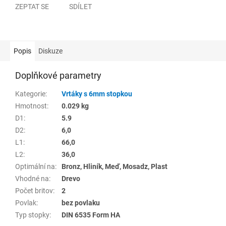
ZEPTAT SE
SDÍLET
Popis
Diskuze
Doplňkové parametry
Kategorie
:
Vrtáky s 6mm stopkou
Hmotnost
:
0.029 kg
D1
:
5.9
D2
:
6,0
L1
:
66,0
L2
:
36,0
Optimální na
:
Bronz, Hliník, Meď, Mosadz, Plast
Vhodné na
:
Drevo
Počet britov
:
2
Povlak
:
bez povlaku
Typ stopky
:
DIN 6535 Form HA