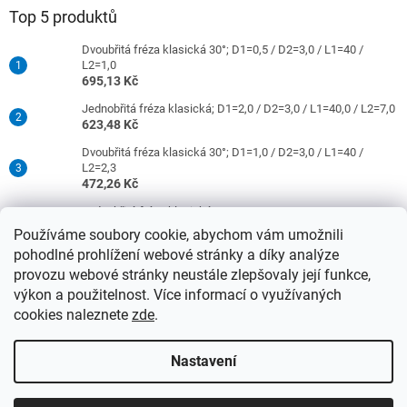
Top 5 produktů
Dvoubřitá fréza klasická 30°; D1=0,5 / D2=3,0 / L1=40 /
L2=1,0
695,13 Kč
Jednobřitá fréza klasická; D1=2,0 / D2=3,0 / L1=40,0 / L2=7,0
623,48 Kč
Dvoubřitá fréza klasická 30°; D1=1,0 / D2=3,0 / L1=40 /
L2=2,3
472,26 Kč
Jednobřitá fréza klasická; D1=0,5 / D2=3,0 / L1=40 / L2=1,5
421,26 Kč
Používáme soubory cookie, abychom vám umožnili
pohodlné prohlížení webové stránky a díky analýze
Dvoubřitá fréza klasická 30°; D1=2,0 / D2=3,0 / L1=40 /
L2=9,0
provozu webové stránky neustále zlepšovaly její funkce,
472,26 Kč
výkon a použitelnost. Více informací o využívaných
cookies naleznete
zde
.
Vytvořil Shoptet
Nastavení
Upozorňujeme, že od 15.4.2026 se ceny nástrojů se stopkami 3
Copyright 2026
DATRON-TECHNOLOGY s.r.o.
. Všechna práva