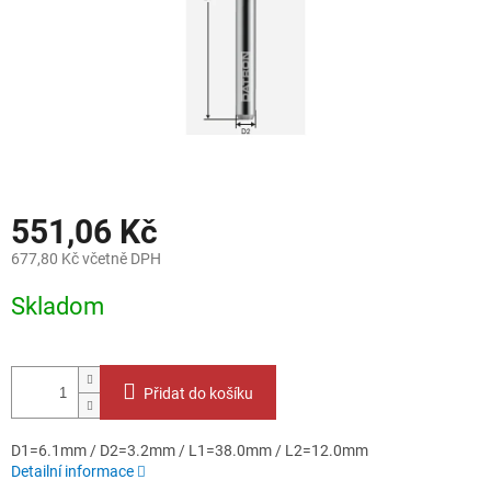
551,06 Kč
677,80 Kč včetně DPH
Měrná
Skladom
cena:
Přidat do košíku
D1=6.1mm / D2=3.2mm / L1=38.0mm / L2=12.0mm
Detailní informace