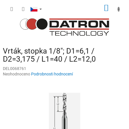
Přejít
NÁKUP
na
obsah
KOŠÍK
Vrták, stopka 1/8"; D1=6,1 /
D2=3,175 / L1=40 / L2=12,0
DEL0068761
Průměrné
Neohodnoceno
Podrobnosti hodnocení
hodnocení
produktu
je
0,0
z
5
hvězdiček.