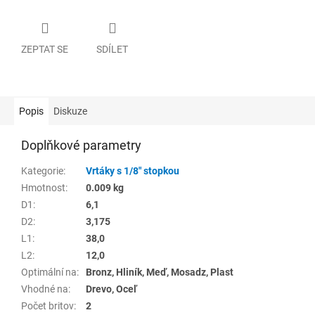
ZEPTAT SE
SDÍLET
Popis
Diskuze
Doplňkové parametry
Kategorie
:
Vrtáky s 1/8" stopkou
Hmotnost
:
0.009 kg
D1
:
6,1
D2
:
3,175
L1
:
38,0
L2
:
12,0
Optimální na
:
Bronz, Hliník, Meď, Mosadz, Plast
Vhodné na
:
Drevo, Oceľ
Počet britov
:
2