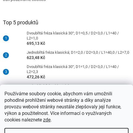
Top 5 produktů
Dvoubřitá fréza klasická 30°; D1=0,5 / D2=3,0 / L1=40 /
L2=1,0
695,13 Kč
Jednobřitá fréza klasická; D1=2,0 / D2=3,0 / L1=40,0 / L2=7,0
623,48 Kč
Dvoubřitá fréza klasická 30°; D1=1,0 / D2=3,0 / L1=40 /
L2=2,3
472,26 Kč
Jednobřitá fréza klasická; D1=0,5 / D2=3,0 / L1=40 / L2=1,5
421,26 Kč
Používáme soubory cookie, abychom vám umožnili
pohodlné prohlížení webové stránky a díky analýze
Dvoubřitá fréza klasická 30°; D1=2,0 / D2=3,0 / L1=40 /
L2=9,0
provozu webové stránky neustále zlepšovaly její funkce,
472,26 Kč
výkon a použitelnost. Více informací o využívaných
cookies naleznete
zde
.
Vytvořil Shoptet