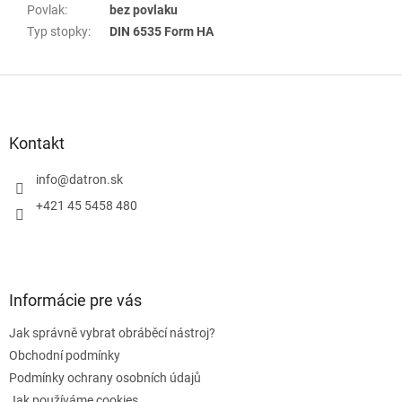
Povlak
:
bez povlaku
Typ stopky
:
DIN 6535 Form HA
Z
á
p
a
Kontakt
t
í
info
@
datron.sk
+421 45 5458 480
Informácie pre vás
Jak správně vybrat obráběcí nástroj?
Obchodní podmínky
Podmínky ochrany osobních údajů
Jak používáme cookies