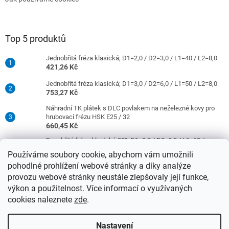
Top 5 produktů
Jednobřitá fréza klasická; D1=2,0 / D2=3,0 / L1=40 / L2=8,0
421,26 Kč
Jednobřitá fréza klasická; D1=3,0 / D2=6,0 / L1=50 / L2=8,0
753,27 Kč
Náhradní TK plátek s DLC povlakem na neželezné kovy pro
hrubovací frézu HSK E25 / 32
660,45 Kč
Dvoubřitá fréza klasická 30°; D1=8,0 / D2=8,0 / L1=63 /
L2=16,0
Používáme soubory cookie, abychom vám umožnili
977,42 Kč
pohodlné prohlížení webové stránky a díky analýze
Jednobřitá fréza klasická; D1=4,0 / D2=6,0 / L1=50 / L2=10,0
provozu webové stránky neustále zlepšovaly její funkce,
753,27 Kč
výkon a použitelnost. Více informací o využívaných
cookies naleznete
zde
.
Vytvořil Shoptet
Nastavení