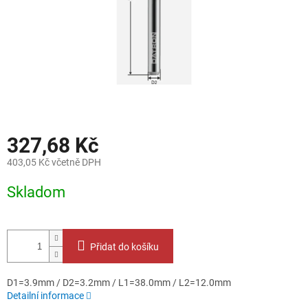
327,68 Kč
403,05 Kč včetně DPH
Měrná
Skladom
cena:
Přidat do košíku
D1=3.9mm / D2=3.2mm / L1=38.0mm / L2=12.0mm
Detailní informace