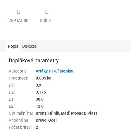
ZEPTAT SE
SDÍLET
Popis
Diskuze
Doplňkové parametry
Kategorie
:
Vrtáky s 1/8" stopkou
Hmotnost
:
0.005 kg
D1
:
3,9
D2
:
3,175
L1
:
38,0
L2
:
12,0
Optimální na
:
Bronz, Hliník, Meď, Mosadz, Plast
Vhodné na
:
Drevo, Oceľ
Počet britov
:
2