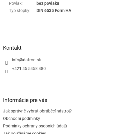
Povlak
:
bez povlaku
Typ stopky
:
DIN 6535 Form HA
Z
á
p
a
Kontakt
t
í
info
@
datron.sk
+421 45 5458 480
Informácie pre vás
Jak správně vybrat obráběcí nástroj?
Obchodní podmínky
Podmínky ochrany osobních údajů
Jak používáme cookies