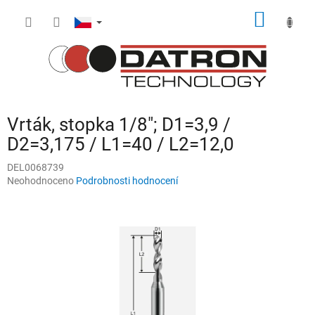
Přejít
NÁKUP
na
obsah
KOŠÍK
Vrták, stopka 1/8"; D1=3,9 /
D2=3,175 / L1=40 / L2=12,0
DEL0068739
Průměrné
Neohodnoceno
Podrobnosti hodnocení
hodnocení
produktu
je
0,0
z
5
hvězdiček.