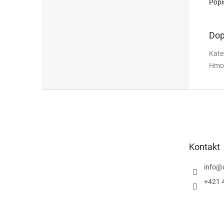
Popi
Dop
Kate
Hmo
Z
á
p
a
t
Kontakt
í
info
@
+421 