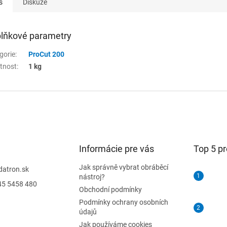
s
Diskuze
lňkové parametry
gorie
:
ProCut 200
tnost
:
1 kg
Informácie pre vás
Top 5 p
Jak správně vybrat obráběcí
datron.sk
nástroj?
45 5458 480
Obchodní podmínky
Podmínky ochrany osobních
údajů
Jak používáme cookies