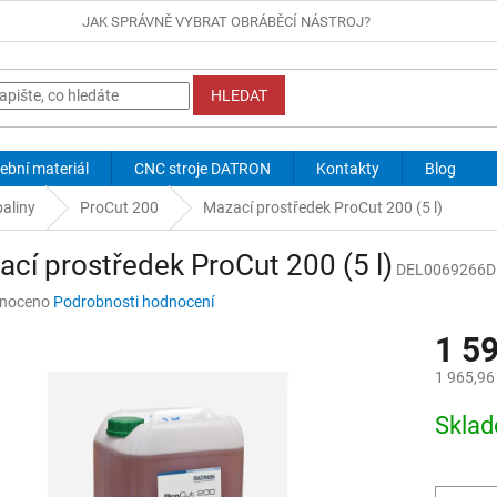
JAK SPRÁVNĚ VYBRAT OBRÁBĚCÍ NÁSTROJ?
HLEDAT
ební materiál
CNC stroje DATRON
Kontakty
Blog
paliny
ProCut 200
Mazací prostředek ProCut 200 (5 l)
cí prostředek ProCut 200 (5 l)
DEL0069266D
né
noceno
Podrobnosti hodnocení
ní
1 5
u
1 965,96
Měrná
Skla
cena:
ek.