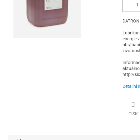
DATRON P
Lubrikan
energie v
obrábani
životnosť
Informác
aktuálno
http://si
Detailní 
TISK