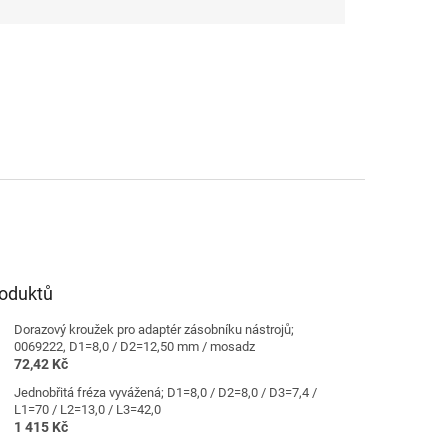
roduktů
Dorazový kroužek pro adaptér zásobníku nástrojů;
0069222, D1=8,0 / D2=12,50 mm / mosadz
72,42 Kč
Jednobřitá fréza vyvážená; D1=8,0 / D2=8,0 / D3=7,4 /
L1=70 / L2=13,0 / L3=42,0
1 415 Kč