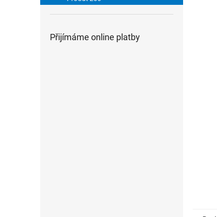
n
e
l
Přijímáme online platby