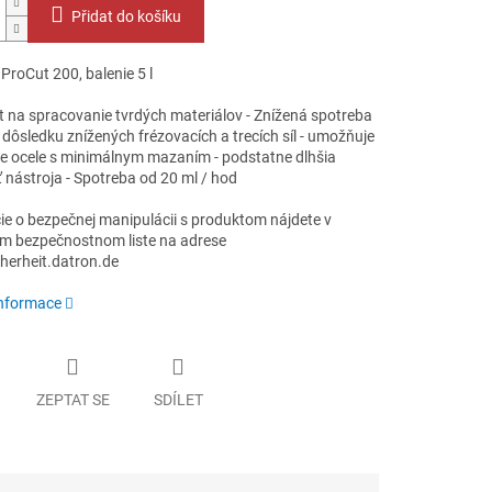
Přidat do košíku
roCut 200, balenie 5 l
t na spracovanie tvrdých materiálov - Znížená spotreba
 dôsledku znížených frézovacích a trecích síl - umožňuje
e ocele s minimálnym mazaním - podstatne dlhšia
 nástroja - Spotreba od 20 ml / hod
ie o bezpečnej manipulácii s produktom nájdete v
m bezpečnostnom liste na adrese
cherheit.datron.de
informace
ZEPTAT SE
SDÍLET