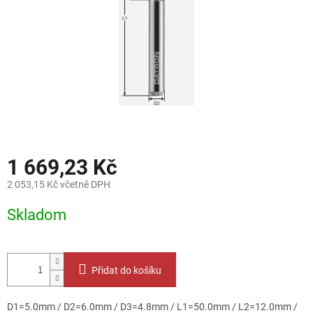
1 669,23 Kč
2 053,15 Kč včetně DPH
Měrná
Skladom
cena:
Přidat do košíku
D1=5.0mm / D2=6.0mm / D3=4.8mm / L1=50.0mm / L2=12.0mm /