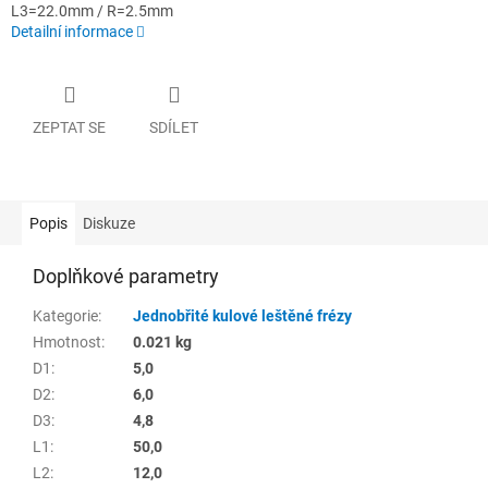
L3=22.0mm / R=2.5mm
Detailní informace
ZEPTAT SE
SDÍLET
Popis
Diskuze
Doplňkové parametry
Kategorie
:
Jednobřité kulové leštěné frézy
Hmotnost
:
0.021 kg
D1
:
5,0
D2
:
6,0
D3
:
4,8
L1
:
50,0
L2
:
12,0