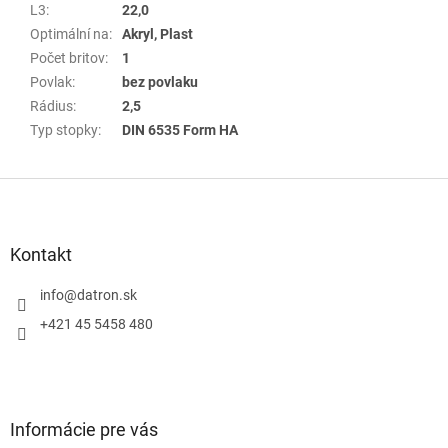
L3
:
22,0
Optimální na
:
Akryl, Plast
Počet britov
:
1
Povlak
:
bez povlaku
Rádius
:
2,5
Typ stopky
:
DIN 6535 Form HA
Z
á
p
a
Kontakt
t
í
info
@
datron.sk
+421 45 5458 480
Informácie pre vás