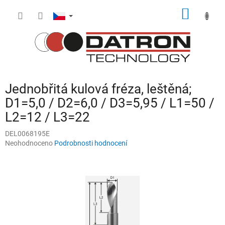
Přejít
NÁKUP
na
obsah
KOŠÍK
Jednobřitá kulová fréza, leštěná;
D1=5,0 / D2=6,0 / D3=5,95 / L1=50 /
L2=12 / L3=22
DEL0068195E
Průměrné
Neohodnoceno
Podrobnosti hodnocení
hodnocení
produktu
je
0,0
z
5
hvězdiček.