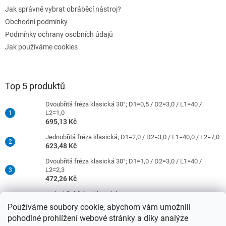
Jak správně vybrat obráběcí nástroj?
Obchodní podmínky
Podmínky ochrany osobních údajů
Jak používáme cookies
Top 5 produktů
Dvoubřitá fréza klasická 30°; D1=0,5 / D2=3,0 / L1=40 /
L2=1,0
695,13 Kč
Jednobřitá fréza klasická; D1=2,0 / D2=3,0 / L1=40,0 / L2=7,0
623,48 Kč
Dvoubřitá fréza klasická 30°; D1=1,0 / D2=3,0 / L1=40 /
L2=2,3
472,26 Kč
Jednobřitá fréza klasická; D1=0,5 / D2=3,0 / L1=40 / L2=1,5
421,26 Kč
Používáme soubory cookie, abychom vám umožnili
pohodlné prohlížení webové stránky a díky analýze
Dvoubřitá fréza klasická 30°; D1=2,0 / D2=3,0 / L1=40 /