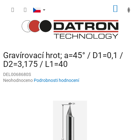
Přejít
NÁKUP
na
obsah
KOŠÍK
Gravírovací hrot; a=45° / D1=0,1 /
D2=3,175 / L1=40
DEL0068680S
Průměrné
Neohodnoceno
Podrobnosti hodnocení
hodnocení
produktu
je
0,0
z
5
hvězdiček.