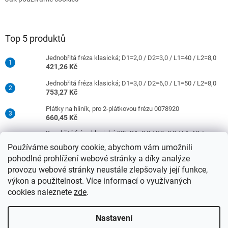
Top 5 produktů
Jednobřitá fréza klasická; D1=2,0 / D2=3,0 / L1=40 / L2=8,0
421,26 Kč
Jednobřitá fréza klasická; D1=3,0 / D2=6,0 / L1=50 / L2=8,0
753,27 Kč
Plátky na hliník, pro 2-plátkovou frézu 0078920
660,45 Kč
Dvoubřitá fréza klasická 30°; D1=8,0 / D2=8,0 / L1=63 /
L2=16,0
Používáme soubory cookie, abychom vám umožnili
977,42 Kč
pohodlné prohlížení webové stránky a díky analýze
Jednobřitá fréza klasická; D1=4,0 / D2=6,0 / L1=50 / L2=10,0
provozu webové stránky neustále zlepšovaly její funkce,
753,27 Kč
výkon a použitelnost. Více informací o využívaných
cookies naleznete
zde
.
Vytvořil Shoptet
Nastavení