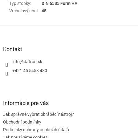
Typ stopky
:
DIN 6535 Form HA
Vrcholový uhol
:
45
Z
á
p
a
Kontakt
t
í
info
@
datron.sk
+421 45 5458 480
Informácie pre vás
Jak správně vybrat obráběcí nástroj?
Obchodní podmínky
Podmínky ochrany osobních údajů
Jak používáme cookies