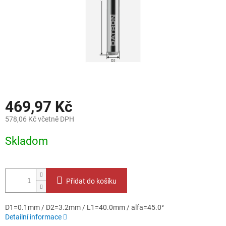
469,97 Kč
578,06 Kč včetně DPH
Měrná
Skladom
cena:
Přidat do košíku
D1=0.1mm / D2=3.2mm / L1=40.0mm / alfa=45.0°
Detailní informace