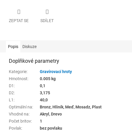
ZEPTAT SE
SDÍLET
Popis
Diskuze
Doplňkové parametry
Kategorie
:
Gravírovací hroty
Hmotnost
:
0.005 kg
D1
:
0,1
D2
:
3,175
L1
:
40,0
Optimální na
:
Bronz, Hliník, Meď, Mosadz, Plast
Vhodné na
:
Akryl, Drevo
Počet britov
:
1
Povlak
:
bez povlaku