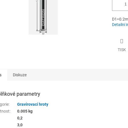
D1=0.2m
Detailní 
TISK
s
Diskuze
lňkové parametry
gorie
:
Gravírovací hroty
tnost
:
0.005 kg
0,2
3,0