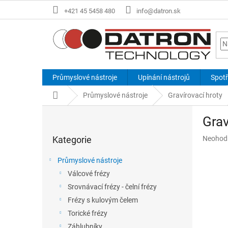
Přejít
+421 45 5458 480
info@datron.sk
na
obsah
Průmyslové nástroje
Upínání nástrojů
Spotř
Domů
Průmyslové nástroje
Gravírovací hroty
P
Grav
o
Přeskočit
s
Průměr
Kategorie
Neohod
kategorie
t
hodnoce
r
produkt
Průmyslové nástroje
a
je
Válcové frézy
n
0,0
z
Srovnávací frézy - čelní frézy
n
5
í
Frézy s kulovým čelem
hvězdič
p
Torické frézy
a
Záhlubníky