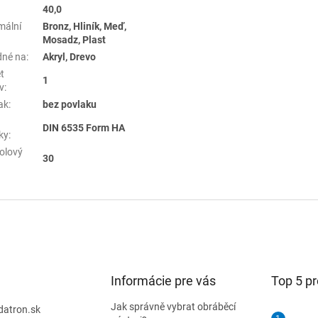
40,0
mální
Bronz, Hliník, Meď,
Mosadz, Plast
né na
:
Akryl, Drevo
t
1
v
:
ak
:
bez povlaku
DIN 6535 Form HA
ky
:
olový
30
Informácie pre vás
Top 5 p
Jak správně vybrat obráběcí
datron.sk