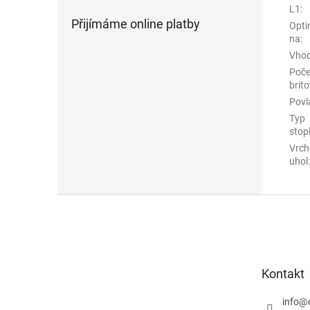
L1
:
Přijímáme online platby
Opti
na
:
Vhod
Poče
brito
Povl
Typ
stop
Vrch
uhol
:
Z
á
p
a
t
Kontakt
í
info
@