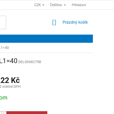
CZK
Čeština
Přihlášení
NÁKUPNÍ
Prázdný košík
KOŠÍK
 L1=40
 L1=40
DEL0068279B
,22 Kč
č včetně DPH
dom