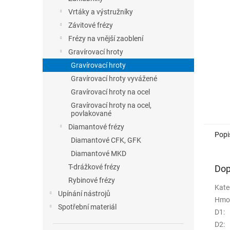
n
Vrtáky a výstružníky
e
Závitové frézy
l
Frézy na vnější zaoblení
Gravírovací hroty
Gravírovací hroty
Gravírovací hroty vyvážené
Gravírovací hroty na ocel
Gravírovací hroty na ocel,
povlakované
Diamantové frézy
Popi
Diamantové CFK, GFK
Diamantové MKD
T-drážkové frézy
Dop
Rybinové frézy
Kate
Upínání nástrojů
Hmo
Spotřební materiál
D1
:
D2
: