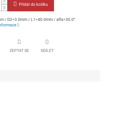
Přidat do košíku
m / D2=3.0mm / L1=40.0mm / alfa=30.0°
informace
ZEPTAT SE
SDÍLET