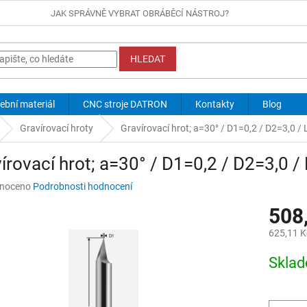
JAK SPRÁVNĚ VYBRAT OBRÁBĚCÍ NÁSTROJ?
HLEDAT
ební materiál
CNC stroje DATRON
Kontakty
Blog
Gravírovací hroty
Gravírovací hrot; a=30° / D1=0,2 / D2=3,0 /
írovací hrot; a=30° / D1=0,2 / D2=3,0 /
né
noceno
Podrobnosti hodnocení
ní
508
u
625,11 K
Měrná
Skla
cena:
ek.