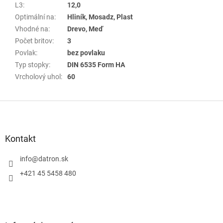
L3
:
12,0
Optimální na
:
Hliník, Mosadz, Plast
Vhodné na
:
Drevo, Meď
Počet britov
:
3
Povlak
:
bez povlaku
Typ stopky
:
DIN 6535 Form HA
Vrcholový uhol
:
60
Z
á
p
a
Kontakt
t
í
info
@
datron.sk
+421 45 5458 480