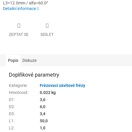
L3=12.0mm / alfa=60.0°
Detailní informace
ZEPTAT SE
SDÍLET
Popis
Diskuze
Doplňkové parametry
Kategorie
:
Frézovací závitové frézy
Hmotnost
:
0.022 kg
D1
:
3,6
D2
:
6,0
D3
:
3,4
L1
:
50,0
L2
:
1,0