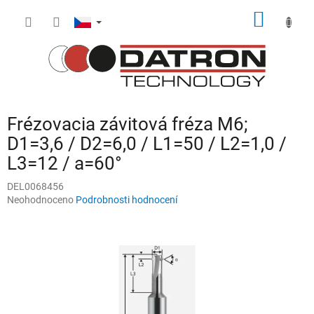
Přejít
NÁKUP
na
obsah
KOŠÍK
Frézovacia závitová fréza M6;
D1=3,6 / D2=6,0 / L1=50 / L2=1,0 /
L3=12 / a=60°
DEL0068456
Průměrné
Neohodnoceno
Podrobnosti hodnocení
hodnocení
produktu
je
0,0
z
5
hvězdiček.