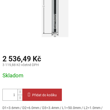
2 536,49 Kč
3 119,88 Kč včetně DPH
Měrná
Skladom
cena:
Přidat do košíku
D1=3.6mm / D2=6.0mm / D3=3.4mm / L1=50.0mm / L2=1.0mm /