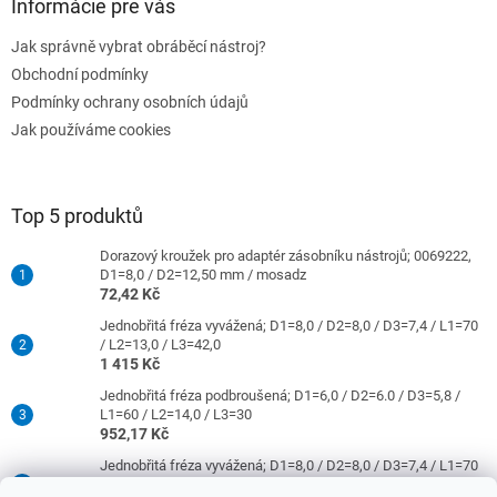
Informácie pre vás
Jak správně vybrat obráběcí nástroj?
Obchodní podmínky
Podmínky ochrany osobních údajů
Jak používáme cookies
Top 5 produktů
Dorazový kroužek pro adaptér zásobníku nástrojů; 0069222,
D1=8,0 / D2=12,50 mm / mosadz
72,42 Kč
Jednobřitá fréza vyvážená; D1=8,0 / D2=8,0 / D3=7,4 / L1=70
/ L2=13,0 / L3=42,0
1 415 Kč
Jednobřitá fréza podbroušená; D1=6,0 / D2=6.0 / D3=5,8 /
L1=60 / L2=14,0 / L3=30
952,17 Kč
Jednobřitá fréza vyvážená; D1=8,0 / D2=8,0 / D3=7,4 / L1=70
/ L2=31,0 / L3=42,0