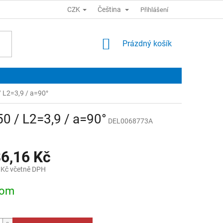
CZK
Čeština
Přihlášení
NÁKUPNÍ
Prázdný košík
KOŠÍK
/ L2=3,9 / a=90°
50 / L2=3,9 / a=90°
DEL0068773A
86,16 Kč
 Kč včetně DPH
dom