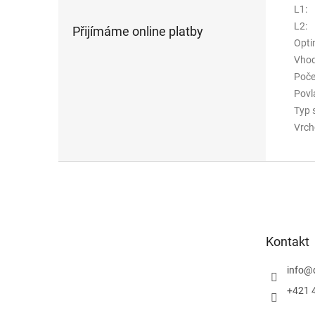
L1
:
L2
:
Přijímáme online platby
Opti
Vhod
Poče
Povl
Typ 
Vrch
Z
á
p
a
t
Kontakt
í
info
@
+421 