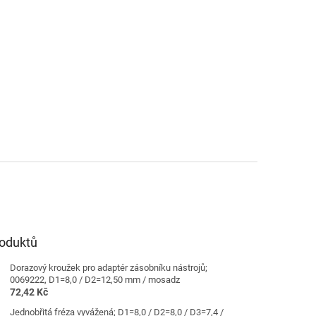
roduktů
Dorazový kroužek pro adaptér zásobníku nástrojů;
0069222, D1=8,0 / D2=12,50 mm / mosadz
72,42 Kč
Jednobřitá fréza vyvážená; D1=8,0 / D2=8,0 / D3=7,4 /