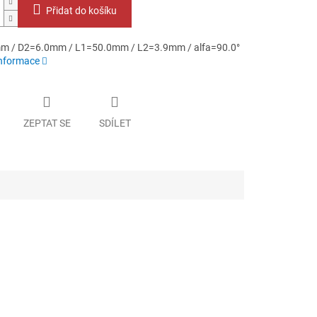
Přidat do košíku
m / D2=6.0mm / L1=50.0mm / L2=3.9mm / alfa=90.0°
informace
ZEPTAT SE
SDÍLET