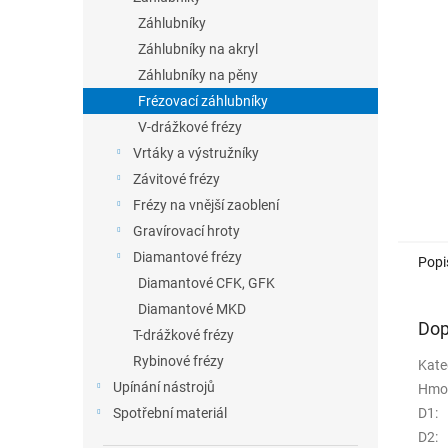
n
Záhlubníky
e
Záhlubníky na akryl
l
Záhlubníky na pěny
Frézovací záhlubníky
V-drážkové frézy
Vrtáky a výstružníky
Závitové frézy
Frézy na vnější zaoblení
Gravírovací hroty
Diamantové frézy
Popi
Diamantové CFK, GFK
Diamantové MKD
Dop
T-drážkové frézy
Rybinové frézy
Kate
Upínání nástrojů
Hmo
D1
:
Spotřební materiál
D2
: