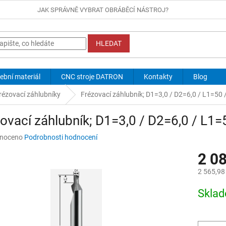
JAK SPRÁVNĚ VYBRAT OBRÁBĚCÍ NÁSTROJ?
HLEDAT
ební materiál
CNC stroje DATRON
Kontakty
Blog
rézovací záhlubníky
Frézovací záhlubník; D1=3,0 / D2=6,0 / L1=50 
ovací záhlubník; D1=3,0 / D2=6,0 / L1=
né
noceno
Podrobnosti hodnocení
ní
2 0
u
2 565,98
Měrná
Skla
cena:
ek.