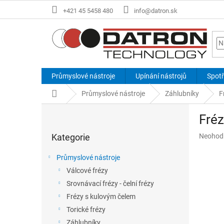
Přejít
+421 45 5458 480
info@datron.sk
na
obsah
Průmyslové nástroje
Upínání nástrojů
Spotř
Domů
Průmyslové nástroje
Záhlubníky
F
P
Fréz
o
Přeskočit
s
Průměr
Kategorie
Neohod
kategorie
t
hodnoce
r
produkt
Průmyslové nástroje
a
je
Válcové frézy
n
0,0
z
Srovnávací frézy - čelní frézy
n
5
í
Frézy s kulovým čelem
hvězdič
p
Torické frézy
a
Záhlubníky