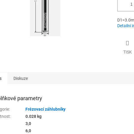
D1=3.0m
Detailní 
TISK
s
Diskuze
lňkové parametry
gorie
:
Frézovací záhlubníky
tnost
:
0.028 kg
3,0
6,0