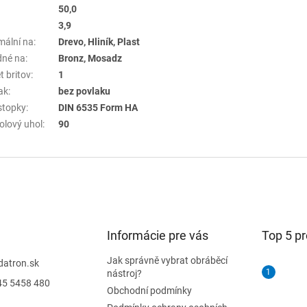
50,0
3,9
mální na
:
Drevo, Hliník, Plast
né na
:
Bronz, Mosadz
t britov
:
1
ak
:
bez povlaku
stopky
:
DIN 6535 Form HA
olový uhol
:
90
Informácie pre vás
Top 5 p
Jak správně vybrat obráběcí
datron.sk
nástroj?
45 5458 480
Obchodní podmínky