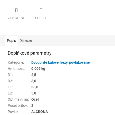
ZEPTAT SE
SDÍLET
Popis
Diskuze
Doplňkové parametry
Kategorie
:
Dvoubřité kulové frézy, povlakované
Hmotnost
:
0.005 kg
D1
:
2,5
D2
:
3,0
L1
:
38,0
L2
:
5,0
Optimální na
:
Oceľ
Počet britov
:
2
Povlak
:
ALCRONA