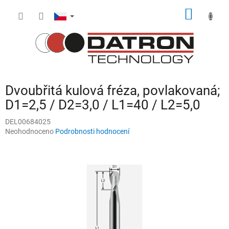
Přejít
NÁKUP
na
obsah
KOŠÍK
Dvoubřitá kulová fréza, povlakovaná;
D1=2,5 / D2=3,0 / L1=40 / L2=5,0
DEL00684025
Průměrné
Neohodnoceno
Podrobnosti hodnocení
hodnocení
produktu
je
0,0
z
5
hvězdiček.