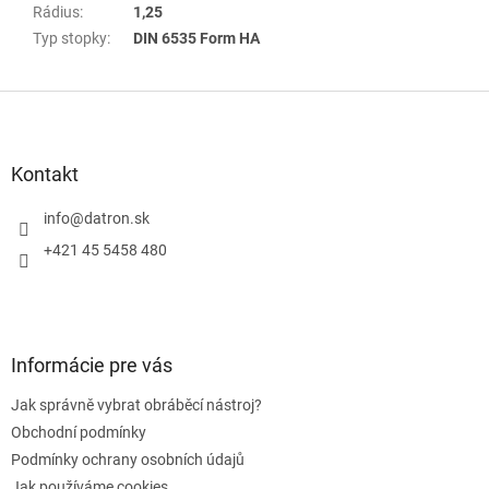
Rádius
:
1,25
Typ stopky
:
DIN 6535 Form HA
Z
á
p
a
Kontakt
t
í
info
@
datron.sk
+421 45 5458 480
Informácie pre vás
Jak správně vybrat obráběcí nástroj?
Obchodní podmínky
Podmínky ochrany osobních údajů
Jak používáme cookies