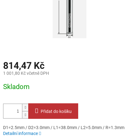
814,47 Kč
1 001,80 Kč včetně DPH
Měrná
Skladom
cena:
Přidat do košíku
D1=2.5mm / D2=3.0mm / L1=38.0mm / L2=5.0mm / R=1.3mm
Detailní informace