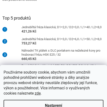
Top 5 produktů
Jednobřitá fréza klasická; D1=2,0 / D2=3,0 / L1=40 / L2=8,0
421,26 Kč
Jednobřitá fréza klasická; D1=3,0 / D2=6,0 / L1=50 / L2=8,0
753,27 Kč
Náhradní TK plátek s DLC povlakem na neželezné kovy pro
hrubovací frézu HSK E25 / 32
660,45 Kč
Dvoubřitá fréza klasická 30°; D1=8,0 / D2=8,0 / L1=63 /
L2=16,0
Používáme soubory cookie, abychom vám umožnili
977,42 Kč
pohodlné prohlížení webové stránky a díky analýze
Jednobřitá fréza klasická; D1=4,0 / D2=6,0 / L1=50 / L2=10,0
provozu webové stránky neustále zlepšovaly její funkce,
753,27 Kč
výkon a použitelnost. Více informací o využívaných
cookies naleznete
zde
.
Vytvořil Shoptet
Nastavení