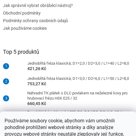
Jak správně vybrat obráběcí nástroj?
Obchodní podmínky
Podmínky ochrany osobních údajů
Jak používáme cookies
Top 5 produktů
Jednobřitá fréza klasická; D1=2,0 / D2=3,0 / L1=40 / L2=8,0
421,26 Kč
Jednobřitá fréza klasická; D1=3,0 / D2=6,0 / L1=50 / L2=8,0
753,27 Kč
Náhradní TK plátek s DLC povlakem na neželezné kovy pro
hrubovací frézu HSK E25 / 32
660,45 Kč
Dvoubřitá fréza klasická 30°; D1=8,0 / D2=8,0 / L1=63 /
L2=16,0
Používáme soubory cookie, abychom vám umožnili
977,42 Kč
pohodlné prohlížení webové stránky a díky analýze
Jednobřitá fréza klasická; D1=4,0 / D2=6,0 / L1=50 / L2=10,0
provozu webové stránky neustále zlepšovaly její funkce,