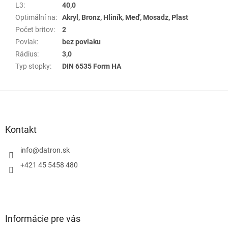
L3
:
40,0
Optimální na
:
Akryl, Bronz, Hliník, Meď, Mosadz, Plast
Počet britov
:
2
Povlak
:
bez povlaku
Rádius
:
3,0
Typ stopky
:
DIN 6535 Form HA
Z
á
p
a
Kontakt
t
í
info
@
datron.sk
+421 45 5458 480
Informácie pre vás