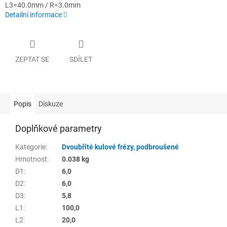
L3=40.0mm / R=3.0mm
Detailní informace
ZEPTAT SE
SDÍLET
Popis
Diskuze
Doplňkové parametry
Kategorie
:
Dvoubřité kulové frézy, podbroušené
Hmotnost
:
0.038 kg
D1
:
6,0
D2
:
6,0
D3
:
5,8
L1
:
100,0
L2
:
20,0