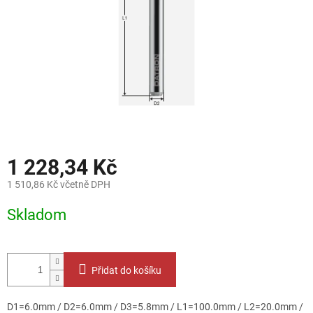
1 228,34 Kč
1 510,86 Kč včetně DPH
Měrná
Skladom
cena:
Přidat do košíku
D1=6.0mm / D2=6.0mm / D3=5.8mm / L1=100.0mm / L2=20.0mm /