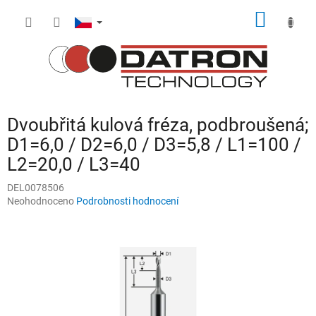
Přejít
NÁKUP
na
obsah
KOŠÍK
Dvoubřitá kulová fréza, podbroušená;
D1=6,0 / D2=6,0 / D3=5,8 / L1=100 /
L2=20,0 / L3=40
DEL0078506
Průměrné
Neohodnoceno
Podrobnosti hodnocení
hodnocení
produktu
je
0,0
z
5
hvězdiček.