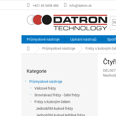
Přejít
+421 45 5458 480
info@datron.sk
na
obsah
Průmyslové nástroje
Upínání nástrojů
Spotř
Domů
Průmyslové nástroje
Frézy s kulovým č
P
Čtyř
o
Přeskočit
s
Kategorie
DEL007
kategorie
t
Průměr
Neohod
r
hodnoce
Průmyslové nástroje
a
produkt
Válcové frézy
n
je
0,0
Srovnávací frézy - čelní frézy
n
z
í
Frézy s kulovým čelem
5
p
Jednobřité kulové frézy
hvězdič
a
Jednobřité kulové leštěné frézy