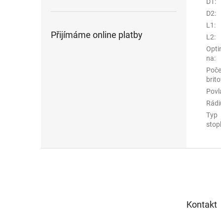
D1
:
D2
:
L1
:
Přijímáme online platby
L2
:
Opti
na
:
Poče
brito
Povl
Rádi
Typ
stop
Z
á
p
a
t
Kontakt
í