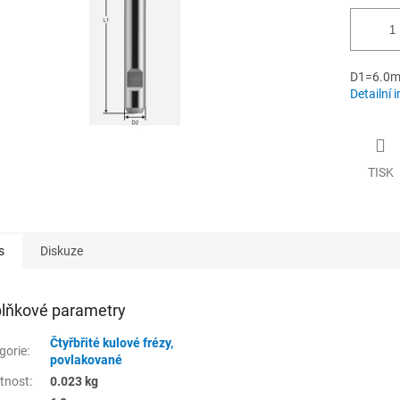
D1=6.0m
Detailní 
TISK
s
Diskuze
lňkové parametry
Čtyřbřité kulové frézy,
gorie
:
povlakované
tnost
:
0.023 kg