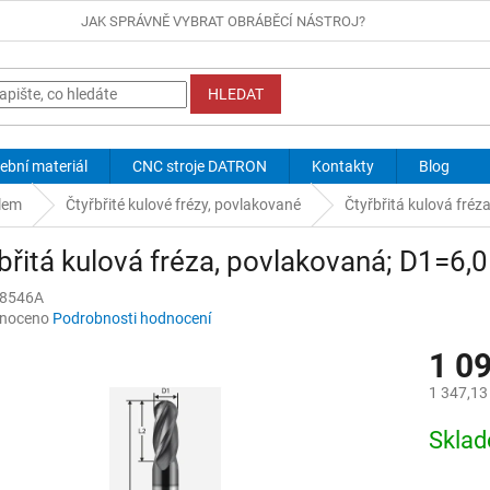
JAK SPRÁVNĚ VYBRAT OBRÁBĚCÍ NÁSTROJ?
HLEDAT
ební materiál
CNC stroje DATRON
Kontakty
Blog
elem
Čtyřbřité kulové frézy, povlakované
Čtyřbřitá kulová fréz
břitá kulová fréza, povlakovaná; D1=6,
8546A
né
noceno
Podrobnosti hodnocení
ní
1 0
u
1 347,13
Měrná
Skla
cena:
ek.