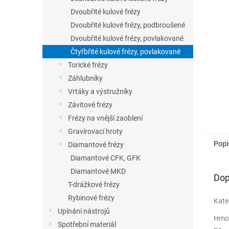
n
Dvoubřité kulové frézy
e
Dvoubřité kulové frézy, podbroušené
l
Dvoubřité kulové frézy, povlakované
Čtyřbřité kulové frézy, povlakované
Torické frézy
Záhlubníky
Vrtáky a výstružníky
Závitové frézy
Frézy na vnější zaoblení
Gravírovací hroty
Popi
Diamantové frézy
Diamantové CFK, GFK
Diamantové MKD
Dop
T-drážkové frézy
Rybinové frézy
Kate
Upínání nástrojů
Hmo
Spotřební materiál