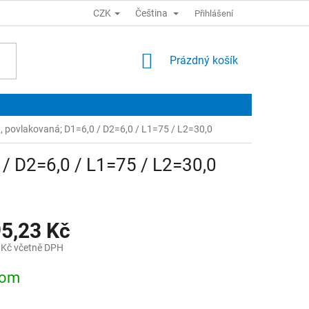
CZK
Čeština
Přihlášení
NÁKUPNÍ
Prázdný košík
KOŠÍK
a, povlakovaná; D1=6,0 / D2=6,0 / L1=75 / L2=30,0
0 / D2=6,0 / L1=75 / L2=30,0
95,23 Kč
 Kč včetně DPH
dom