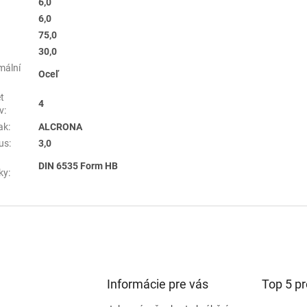
6,0
6,0
75,0
30,0
mální
Oceľ
t
4
v
:
ak
:
ALCRONA
us
:
3,0
DIN 6535 Form HB
ky
:
Informácie pre vás
Top 5 p