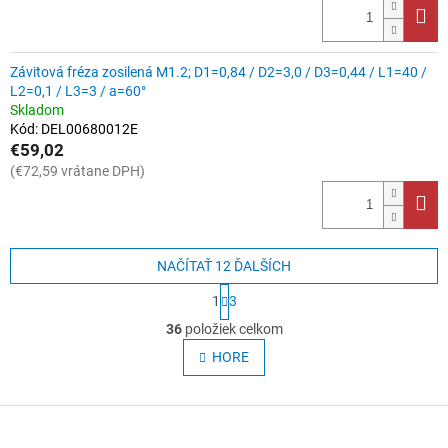
Závitová fréza zosilená M1.2; D1=0,84 / D2=3,0 / D3=0,44 / L1=40 /
L2=0,1 / L3=3 / a=60°
Skladom
Kód:
DEL00680012E
€59,02
(€72,59 vrátane DPH)
NAČÍTAŤ 12 ĎALŠÍCH
S
1
3
t
O
r
36
položiek celkom
v
á
l
HORE
n
á
k
o
d
v
Z
a
a
c
á
n