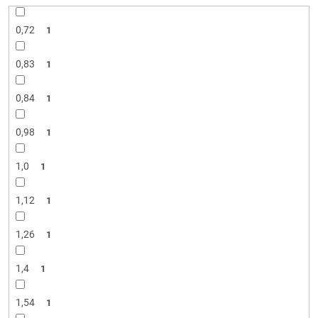
d
u
0,72
1
k
t
0,83
o
1
v
0,84
1
0,98
1
1,0
1
1,12
1
1,26
1
1,4
1
1,54
1