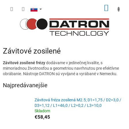
Prejsť
NÁKU
na
obsah
KOŠÍK
Závitové zosilené
Závitové zosilené frézy
dodávame v jedinečnej kvalite, s
mimoriadnou životnosťou a geometriou navrhnutou pre efektívne
obrábanie. Nástroje DATRON sú vyvíjané a vyrábané v Nemecku.
Najpredávanejšie
Závitová fréza zosilená M2.5; D1=1,75 / D2=3,0 /
D3=1,12 / L1=46,0 / L2=0,2 / L3=10,0
Skladom
€58,45