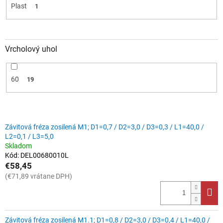
Plast
1
Vrcholový uhol
60
19
V
Závitová fréza zosilená M1; D1=0,7 / D2=3,0 / D3=0,3 / L1=40,0 /
ý
L2=0,1 / L3=5,0
p
Skladom
i
Kód:
DEL00680010L
s
€58,45
p
(€71,89 vrátane DPH)
r
o
d
u
Závitová fréza zosilená M1.1; D1=0,8 / D2=3,0 / D3=0,4 / L1=40,0 /