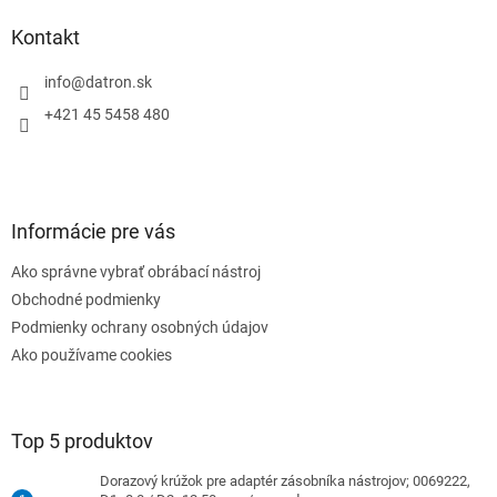
i
p
i
e
ä
e
Kontakt
p
t
r
i
info
@
datron.sk
v
e
k
+421 45 5458 480
y
v
ý
p
i
Informácie pre vás
s
u
Ako správne vybrať obrábací nástroj
Obchodné podmienky
Podmienky ochrany osobných údajov
Ako používame cookies
Top 5 produktov
Dorazový krúžok pre adaptér zásobníka nástrojov; 0069222,