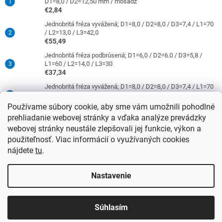
D1=8,0 / D2=12,50 mm / mosadz
€2,84
Jednobritá fréza vyvážená; D1=8,0 / D2=8,0 / D3=7,4 / L1=70
/ L2=13,0 / L3=42,0
€55,49
Jednobritá fréza podbrúsená; D1=6,0 / D2=6.0 / D3=5,8 /
L1=60 / L2=14,0 / L3=30
€37,34
Jednobritá fréza vyvážená; D1=8,0 / D2=8,0 / D3=7,4 / L1=70
/ L2=31,0 / L3=42,0
€63,86
Používame súbory cookie, aby sme vám umožnili pohodlné
prehliadanie webovej stránky a vďaka analýze prevádzky
Jednobritá fréza podbrúsená; D1=4,0 / D2=6,0 / D3=3,8 /
L1=50 / L2=10,0 / L3=21
webovej stránky neustále zlepšovali jej funkcie, výkon a
€37,34
použiteľnosť. Viac informácií o využívaných cookies
nájdete
tu
.
Vytvoril Shoptet
Nastavenie
Upozorňujeme, že od 15.4.2026 sa ceny nástrojov so stopkami 3
Copyright 2026
DATRON-TECHNOLOGY s.r.o.
. Všetky práva
mm a 6 mm sa zvýšia o 4 % a nástroje so stopkami 8 mm a viac
Súhlasím
vyhradené.
Upraviť nastavenie cookies
sa zvýšia o 12 %!