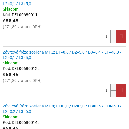
L2=0,1 / L3=5,0
k
Skladom
t
Kód:
DEL00680011L
o
€58,45
v
(€71,89 vrátane DPH)
Závitová fréza zosilená M1.2; D1=0,8 / D2=3,0 / D3=0,4 / L1=40,0 /
L2=0,1 / L3=5,0
Skladom
Kód:
DEL00680012L
€58,45
(€71,89 vrátane DPH)
Závitová fréza zosilená M1.4; D1=1,0 / D2=3,0 / D3=0,5 / L1=46,0 /
L2=0,2 / L3=6,0
Skladom
Kód:
DEL00680014L
€58,45