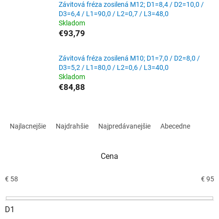
Závitová fréza zosilená M12; D1=8,4 / D2=10,0 /
D3=6,4 / L1=90,0 / L2=0,7 / L3=48,0
Skladom
€93,79
Závitová fréza zosilená M10; D1=7,0 / D2=8,0 /
D3=5,2 / L1=80,0 / L2=0,6 / L3=40,0
Skladom
€84,88
R
a
Najlacnejšie
Najdrahšie
Najpredávanejšie
Abecedne
d
e
n
Cena
i
e
€
58
€
95
p
r
D1
o