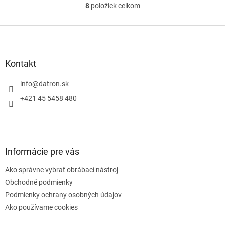
8
položiek celkom
O
v
l
Z
á
á
d
p
a
ä
Kontakt
c
t
i
i
info
@
datron.sk
e
e
p
+421 45 5458 480
r
v
k
y
v
Informácie pre vás
ý
p
Ako správne vybrať obrábací nástroj
i
s
Obchodné podmienky
u
Podmienky ochrany osobných údajov
Ako používame cookies