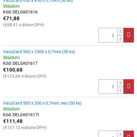
VacuCard 650 x 450 x 0,7mm (50 ks)
u
ý
Skladom
k
p
Kód:
DEL0A01616
t
i
€71,88
o
s
(€88,41 vrátane DPH)
v
p
r
o
d
VacuCard 500 x 1000 x 0,7mm (50 ks)
u
Skladom
Kód:
DEL0A01617
k
€100,68
t
(€123,84 vrátane DPH)
o
v
VacuCard 500 x 200 x 0,7mm, neo (50 ks)
Skladom
Kód:
DEL0A01617I
€111,48
(€137,12 vrátane DPH)