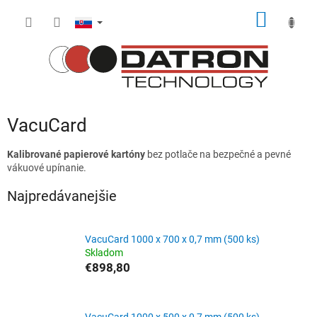
Prejsť
NÁKU
na
obsah
KOŠÍK
VacuCard
Kalibrované papierové kartóny
bez potlače na bezpečné a pevné
vákuové upínanie.
Najpredávanejšie
VacuCard 1000 x 700 x 0,7 mm (500 ks)
Skladom
€898,80
VacuCard 1000 x 500 x 0,7 mm (500 ks)