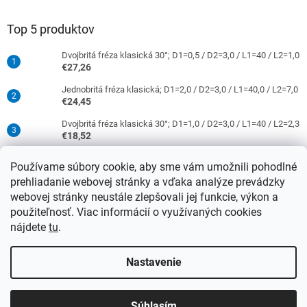
Top 5 produktov
Dvojbritá fréza klasická 30°; D1=0,5 / D2=3,0 / L1=40 / L2=1,0
€27,26
Jednobritá fréza klasická; D1=2,0 / D2=3,0 / L1=40,0 / L2=7,0
€24,45
Dvojbritá fréza klasická 30°; D1=1,0 / D2=3,0 / L1=40 / L2=2,3
€18,52
Jednobritá fréza klasická; D1=0,5 / D2=3,0 / L1=40 / L2=1,5
Používame súbory cookie, aby sme vám umožnili pohodlné
€16,52
prehliadanie webovej stránky a vďaka analýze prevádzky
Dvojbritá fréza klasická 30°; D1=2,0 / D2=3,0 / L1=40 / L2=9,0
webovej stránky neustále zlepšovali jej funkcie, výkon a
€18,52
použiteľnosť. Viac informácií o využívaných cookies
nájdete
tu
.
Vytvoril Shoptet
Nastavenie
Upozorňujeme, že od 15.4.2026 sa ceny nástrojov so stopkami 3
Copyright 2026
DATRON-TECHNOLOGY s.r.o.
. Všetky práva
mm a 6 mm sa zvýšia o 4 % a nástroje so stopkami 8 mm a viac
Súhlasím