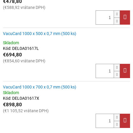
€478,80
(€588,92 vrátane DPH)
VacuCard 1000 x 500 x 0,7 mm (500 ks)
Priemerné
Skladom
hodnotenie
Kód:
DEL0A01617L
produktu
€694,80
je
(€854,60 vrátane DPH)
4,0
z
5
hviezdičiek.
VacuCard 1000 x 700 x 0,7 mm (500 ks)
Skladom
Kód:
DEL0A01617X
€898,80
(€1 105,52 vrátane DPH)