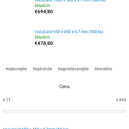
Skladom
€694,80
VacuCard 650 x 450 x 0,7 mm (500 ks)
Skladom
€478,80
R
a
Najlacnejšie
Najdrahšie
Najpredávanejšie
Abecedne
d
e
n
Cena
i
e
€
71
€
899
p
r
o
d
V