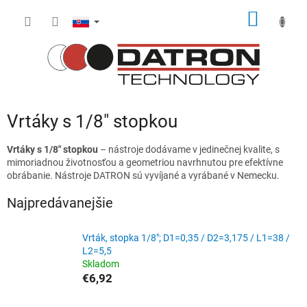
Prejsť
NÁKU
na
obsah
KOŠÍK
Vrtáky s 1/8" stopkou
Vrtáky s 1/8" stopkou
– nástroje dodávame v jedinečnej kvalite, s
mimoriadnou životnosťou a geometriou navrhnutou pre efektívne
obrábanie. Nástroje DATRON sú vyvíjané a vyrábané v Nemecku.
Najpredávanejšie
Vrták, stopka 1/8"; D1=0,35 / D2=3,175 / L1=38 /
L2=5,5
Skladom
€6,92