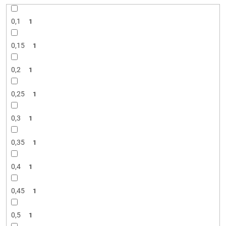
d
u
0,1
1
k
t
0,15
o
1
v
0,2
1
0,25
1
0,3
1
0,35
1
0,4
1
0,45
1
0,5
1