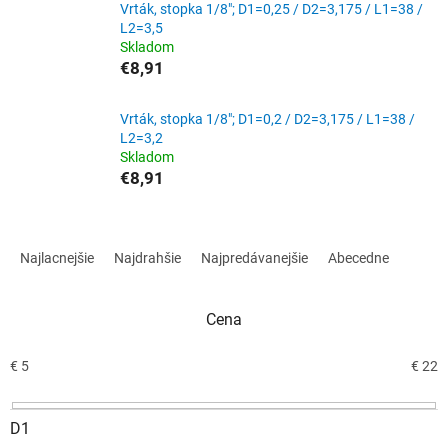
Vrták, stopka 1/8"; D1=0,25 / D2=3,175 / L1=38 /
L2=3,5
Skladom
€8,91
Vrták, stopka 1/8"; D1=0,2 / D2=3,175 / L1=38 /
L2=3,2
Skladom
€8,91
R
a
Najlacnejšie
Najdrahšie
Najpredávanejšie
Abecedne
d
e
n
Cena
i
e
€
5
€
22
p
r
D1
o