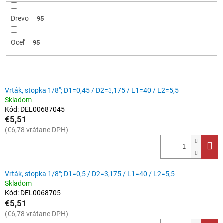
Drevo
95
Oceľ
95
V
Vrták, stopka 1/8"; D1=0,45 / D2=3,175 / L1=40 / L2=5,5
ý
Skladom
p
Kód:
DEL00687045
i
€5,51
s
(€6,78 vrátane DPH)
p
r
o
d
Vrták, stopka 1/8"; D1=0,5 / D2=3,175 / L1=40 / L2=5,5
u
Skladom
Kód:
DEL0068705
k
€5,51
t
(€6,78 vrátane DPH)
o