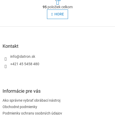
t
O
r
95
položiek celkom
v
á
l
HORE
n
á
k
o
d
v
Z
a
a
c
á
n
i
p
i
e
ä
e
Kontakt
p
t
r
i
info
@
datron.sk
v
e
k
+421 45 5458 480
y
v
ý
p
i
Informácie pre vás
s
u
Ako správne vybrať obrábací nástroj
Obchodné podmienky
Podmienky ochrany osobných údajov