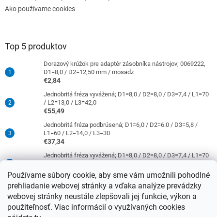
Ako používame cookies
Top 5 produktov
Dorazový krúžok pre adaptér zásobníka nástrojov; 0069222,
D1=8,0 / D2=12,50 mm / mosadz
€2,84
Jednobritá fréza vyvážená; D1=8,0 / D2=8,0 / D3=7,4 / L1=70
/ L2=13,0 / L3=42,0
€55,49
Jednobritá fréza podbrúsená; D1=6,0 / D2=6.0 / D3=5,8 /
L1=60 / L2=14,0 / L3=30
€37,34
Jednobritá fréza vyvážená; D1=8,0 / D2=8,0 / D3=7,4 / L1=70
/ L2=31,0 / L3=42,0
€63,86
Používame súbory cookie, aby sme vám umožnili pohodlné
prehliadanie webovej stránky a vďaka analýze prevádzky
Jednobritá fréza podbrúsená; D1=4,0 / D2=6,0 / D3=3,8 /
L1=50 / L2=10,0 / L3=21
webovej stránky neustále zlepšovali jej funkcie, výkon a
€37,34
použiteľnosť. Viac informácií o využívaných cookies