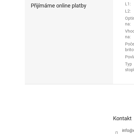
L1
:
Přijímáme online platby
L2
:
Opti
na
:
Vho
na
:
Poče
brito
Povl
Typ
stop
Z
á
p
a
t
Kontakt
í
info
@