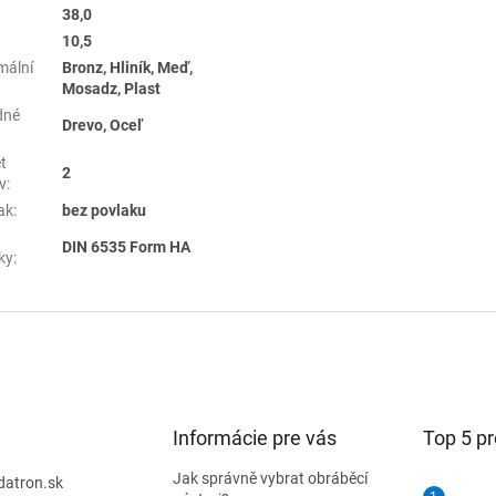
38,0
10,5
mální
Bronz, Hliník, Meď,
Mosadz, Plast
dné
Drevo, Oceľ
t
2
v
:
ak
:
bez povlaku
DIN 6535 Form HA
ky
:
Informácie pre vás
Top 5 p
Jak správně vybrat obráběcí
datron.sk