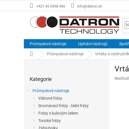
Přejít
+421 45 5458 480
info@datron.sk
na
obsah
Průmyslové nástroje
Upínání nástrojů
Spotř
Domů
Průmyslové nástroje
Vrtáky a výstružní
P
Vrtá
o
Přeskočit
s
Průměr
Kategorie
Neohod
kategorie
t
hodnoce
r
produkt
Průmyslové nástroje
a
je
Válcové frézy
n
0,0
z
Srovnávací frézy - čelní frézy
n
5
í
Frézy s kulovým čelem
hvězdič
p
Torické frézy
a
Záhlubníky