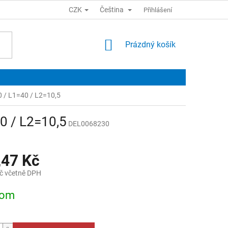
CZK
Čeština
Přihlášení
NÁKUPNÍ
Prázdný košík
KOŠÍK
0 / L1=40 / L2=10,5
0 / L2=10,5
DEL0068230
,47 Kč
č včetně DPH
dom