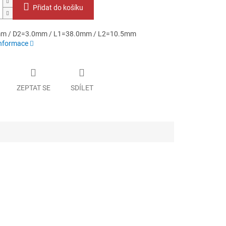
Přidat do košíku
m / D2=3.0mm / L1=38.0mm / L2=10.5mm
informace
ZEPTAT SE
SDÍLET