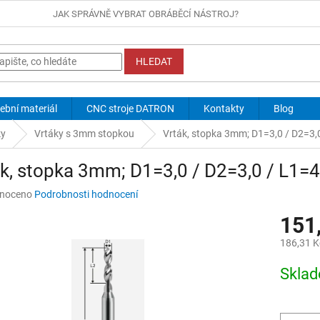
JAK SPRÁVNĚ VYBRAT OBRÁBĚCÍ NÁSTROJ?
HLEDAT
ební materiál
CNC stroje DATRON
Kontakty
Blog
ky
Vrtáky s 3mm stopkou
Vrták, stopka 3mm; D1=3,0 / D2=3,
k, stopka 3mm; D1=3,0 / D2=3,0 / L1=4
né
noceno
Podrobnosti hodnocení
ní
151
u
186,31 K
Měrná
Skla
cena:
ek.