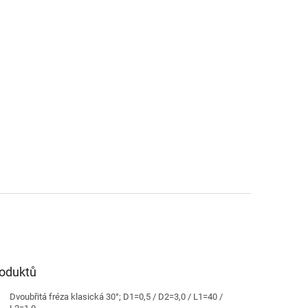
roduktů
Dvoubřitá fréza klasická 30°; D1=0,5 / D2=3,0 / L1=40 /