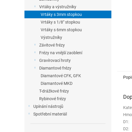
n
Vrtáky a výstružníky
e
Vrtáky s 3mm stopkou
l
Vrtáky s 1/8" stopkou
Vrtáky s 6mm stopkou
Výstružníky
Závitové frézy
Frézy na vnější zaoblení
Gravírovací hroty
Diamantové frézy
Diamantové CFK, GFK
Popi
Diamantové MKD
T-drážkové frézy
Dop
Rybinové frézy
Upínání nástrojů
Kate
Spotřební materiál
Hmo
D1
:
D2
: