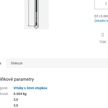
D1=3.0m
Detailní 
TISK
s
Diskuze
lňkové parametry
gorie
:
Vrtáky s 3mm stopkou
tnost
:
0.004 kg
3,0
3,0