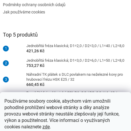
Podmínky ochrany osobních údajů
Jak používáme cookies
Top 5 produktů
Jednobřitá fréza klasická; D1=2,0 / D2=3,0 / L1=40 / L2=8,0
421,26 Kč
Jednobřitá fréza klasická; D1=3,0 / D2=6,0 / L1=50 / L2=8,0
753,27 Kč
Náhradní TK plátek s DLC povlakem na neželezné kovy pro
hrubovací frézu HSK E25 / 32
660,45 Kč
Dvoubřitá fréza klasická 30°; D1=8,0 / D2=8,0 / L1=63 /
L2=16,0
Používáme soubory cookie, abychom vám umožnili
977,42 Kč
pohodlné prohlížení webové stránky a díky analýze
Jednobřitá fréza klasická; D1=4,0 / D2=6,0 / L1=50 / L2=10,0
provozu webové stránky neustále zlepšovaly její funkce,
753,27 Kč
výkon a použitelnost. Více informací o využívaných
cookies naleznete
zde
.