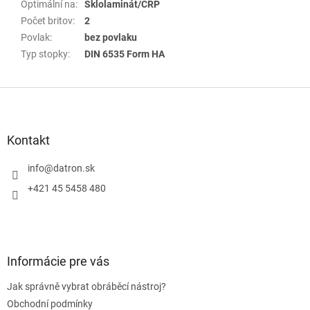
Optimální na
:
Sklolaminát/CRP
Počet britov
:
2
Povlak
:
bez povlaku
Typ stopky
:
DIN 6535 Form HA
Z
á
p
a
Kontakt
t
í
info
@
datron.sk
+421 45 5458 480
Informácie pre vás
Jak správně vybrat obráběcí nástroj?
Obchodní podmínky