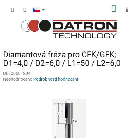
Přejít
NÁKUP
na
obsah
KOŠÍK
Diamantová fréza pro CFK/GFK;
D1=4,0 / D2=6,0 / L1=50 / L2=6,0
DEL00681204
Průměrné
Neohodnoceno
Podrobnosti hodnocení
hodnocení
produktu
je
0,0
z
5
hvězdiček.