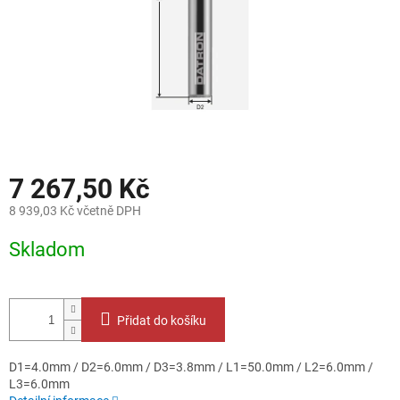
7 267,50 Kč
8 939,03 Kč včetně DPH
Měrná
Skladom
cena:
Přidat do košíku
D1=4.0mm / D2=6.0mm / D3=3.8mm / L1=50.0mm / L2=6.0mm /
L3=6.0mm