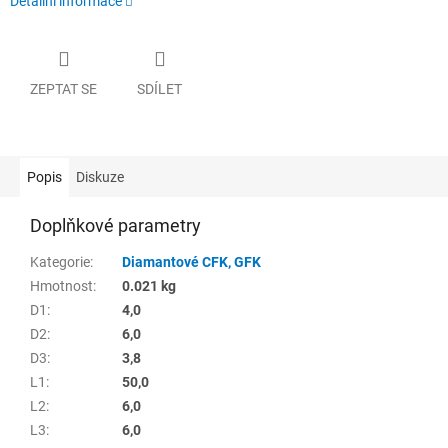
Detailní informace
ZEPTAT SE
SDÍLET
Popis
Diskuze
Doplňkové parametry
Kategorie
:
Diamantové CFK, GFK
Hmotnost
:
0.021 kg
D1
:
4,0
D2
:
6,0
D3
:
3,8
L1
:
50,0
L2
:
6,0
L3
:
6,0