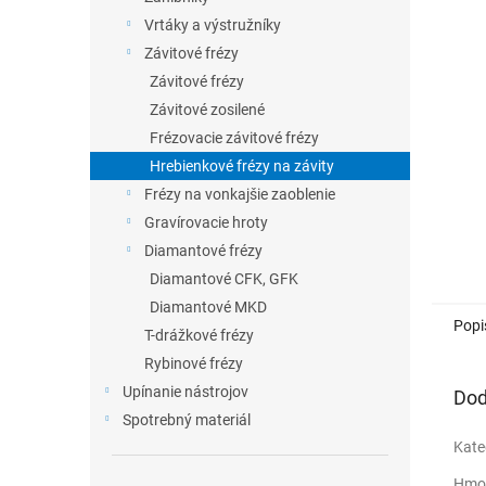
Vrtáky a výstružníky
Závitové frézy
Závitové frézy
Závitové zosilené
Frézovacie závitové frézy
Hrebienkové frézy na závity
Frézy na vonkajšie zaoblenie
Gravírovacie hroty
Diamantové frézy
Diamantové CFK, GFK
Diamantové MKD
Popi
T-drážkové frézy
Rybinové frézy
Upínanie nástrojov
Dod
Spotrebný materiál
Kate
Hmo