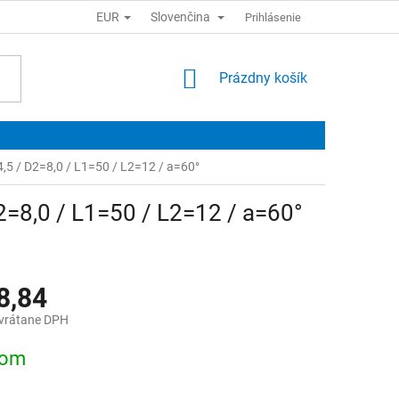
EUR
Slovenčina
Prihlásenie
NÁKUPNÝ
Prázdny košík
KOŠÍK
,5 / D2=8,0 / L1=50 / L2=12 / a=60°
2=8,0 / L1=50 / L2=12 / a=60°
8,84
vrátane DPH
ová
dom