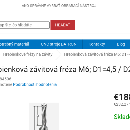
AKO SPRÁVNE VYBRAŤ OBRÁBACÍ NÁSTROJ
HĽADAŤ
otrebný materiál
CNC stroje DATRON
Kontakty
Blog
Hrebienkové frézy na závity
Hrebienková závitová fréza M6; D1=4
ienková závitová fréza M6; D1=4,5 / D
84506
né
notené
Podrobnosti hodnotenia
nie
€18
u
€232,27 
Jednotk
Skla
cena:
iek.