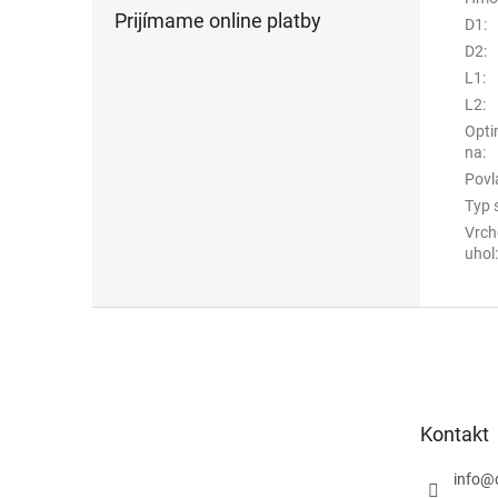
Prijímame online platby
D1
:
D2
:
L1
:
L2
:
Opti
na
:
Povl
Typ 
Vrch
uhol
:
Z
á
p
ä
t
Kontakt
i
e
info
@