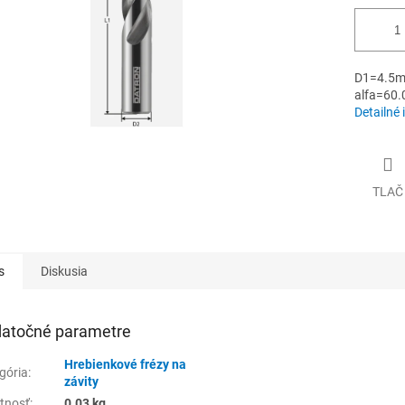
D1=4.5m
alfa=60.
Detailné 
TLAČ
s
Diskusia
atočné parametre
Hrebienkové frézy na
gória
:
závity
tnosť
:
0.03 kg