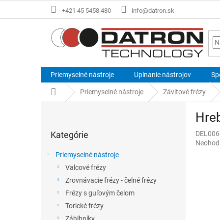
Prejsť
+421 45 5458 480
info@datron.sk
na
obsah
Priemyselné nástroje
Upínanie nástrojov
Sp
Domov
Priemyselné nástroje
Závitové frézy
B
Hreb
o
Preskočiť
č
Kategórie
DEL006
kategórie
n
Priemer
Neohod
ý
hodnote
Priemyselné nástroje
p
produkt
Valcové frézy
a
je
0,0
Zrovnávacie frézy - čelné frézy
n
z
e
Frézy s guľovým čelom
5
l
Torické frézy
hviezdič
Záhlbníky