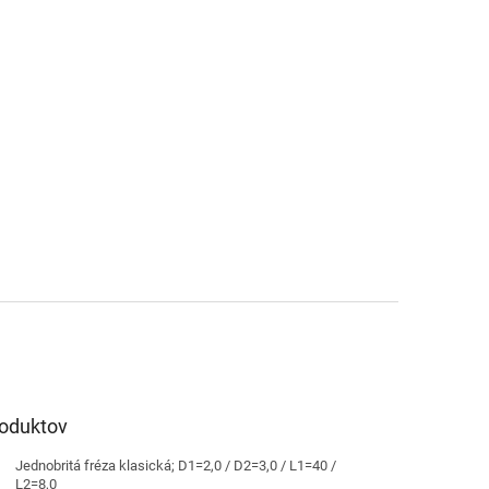
roduktov
Jednobritá fréza klasická; D1=2,0 / D2=3,0 / L1=40 /
L2=8,0