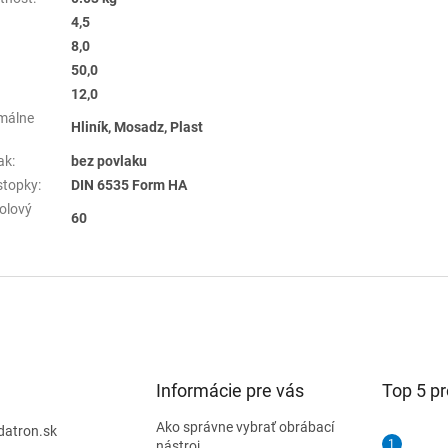
4,5
8,0
50,0
12,0
málne
Hliník, Mosadz, Plast
ak
:
bez povlaku
stopky
:
DIN 6535 Form HA
olový
60
Informácie pre vás
Top 5 p
Ako správne vybrať obrábací
datron.sk
nástroj