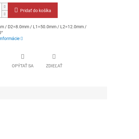
Pridať do košíka
m / D2=8.0mm / L1=50.0mm / L2=12.0mm /
0°
informácie
OPÝTAŤ SA
ZDIEĽAŤ