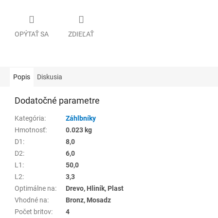
OPÝTAŤ SA
ZDIEĽAŤ
Popis
Diskusia
Dodatočné parametre
Kategória
:
Záhlbníky
Hmotnosť
:
0.023 kg
D1
:
8,0
D2
:
6,0
L1
:
50,0
L2
:
3,3
Optimálne na
:
Drevo, Hliník, Plast
Vhodné na
:
Bronz, Mosadz
Počet britov
:
4