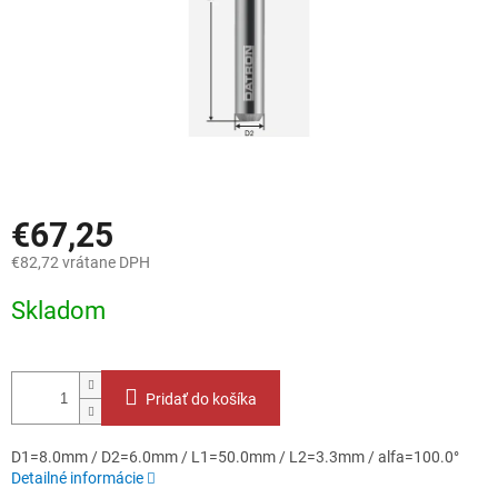
€67,25
€82,72 vrátane DPH
Jednotková
Skladom
cena:
Pridať do košíka
D1=8.0mm / D2=6.0mm / L1=50.0mm / L2=3.3mm / alfa=100.0°
Detailné informácie