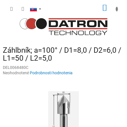
Prejsť
NÁKU
na
obsah
KOŠÍK
Záhlbník; a=100° / D1=8,0 / D2=6,0 /
L1=50 / L2=5,0
DEL0068480C
Priemerné
Neohodnotené
Podrobnosti hodnotenia
hodnotenie
produktu
je
0,0
z
5
hviezdičiek.