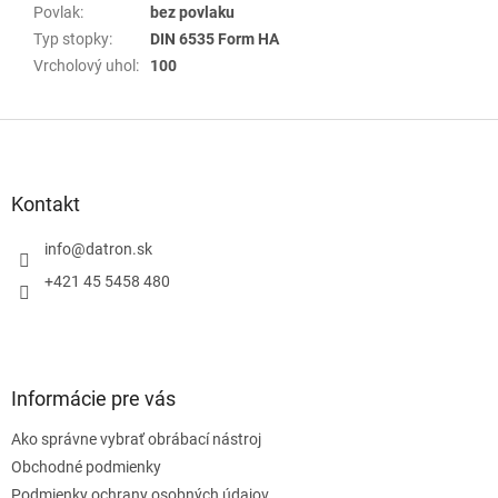
Povlak
:
bez povlaku
Typ stopky
:
DIN 6535 Form HA
Vrcholový uhol
:
100
Z
á
p
ä
Kontakt
t
i
info
@
datron.sk
e
+421 45 5458 480
Informácie pre vás
Ako správne vybrať obrábací nástroj
Obchodné podmienky
Podmienky ochrany osobných údajov