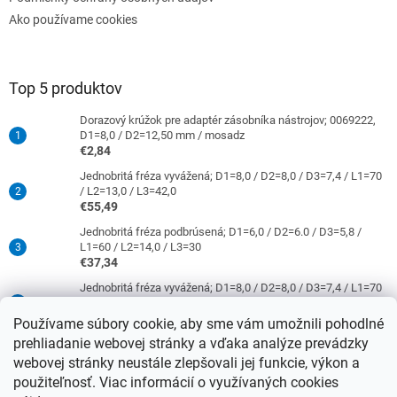
Ako používame cookies
Top 5 produktov
Dorazový krúžok pre adaptér zásobníka nástrojov; 0069222,
D1=8,0 / D2=12,50 mm / mosadz
€2,84
Jednobritá fréza vyvážená; D1=8,0 / D2=8,0 / D3=7,4 / L1=70
/ L2=13,0 / L3=42,0
€55,49
Jednobritá fréza podbrúsená; D1=6,0 / D2=6.0 / D3=5,8 /
L1=60 / L2=14,0 / L3=30
€37,34
Jednobritá fréza vyvážená; D1=8,0 / D2=8,0 / D3=7,4 / L1=70
/ L2=31,0 / L3=42,0
€63,86
Používame súbory cookie, aby sme vám umožnili pohodlné
prehliadanie webovej stránky a vďaka analýze prevádzky
Jednobritá fréza podbrúsená; D1=4,0 / D2=6,0 / D3=3,8 /
L1=50 / L2=10,0 / L3=21
webovej stránky neustále zlepšovali jej funkcie, výkon a
€37,34
použiteľnosť. Viac informácií o využívaných cookies