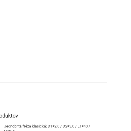
roduktov
Jednobritá fréza klasická; D1=2,0 / D2=3,0 / L1=40 /