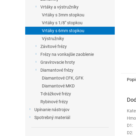
Vrtáky a výstružníky
Vrtáky s 3mm stopkou
Vrtáky s 1/8" stopkou
Vrtáky s 6mm stopkou
Výstružníky
Závitové frézy
Frézy na vonkajšie zaoblenie
Gravírovacie hroty
Diamantové frézy
Diamantové CFK, GFK
Popi
Diamantové MKD
T-drážkové frézy
Dod
Rybinové frézy
Upínanie nástrojov
Kate
Spotrebný materiál
Hmo
D1
:
D2
: