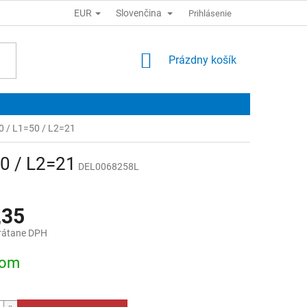
EUR
Slovenčina
Prihlásenie
NÁKUPNÝ
Prázdny košík
KOŠÍK
0 / L1=50 / L2=21
50 / L2=21
DEL0068258L
,35
rátane DPH
ová
dom