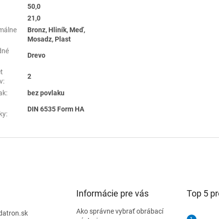
50,0
21,0
málne
Bronz, Hliník, Meď,
Mosadz, Plast
dné
Drevo
t
2
v
:
ak
:
bez povlaku
DIN 6535 Form HA
ky
:
Informácie pre vás
Top 5 p
Ako správne vybrať obrábací
datron.sk