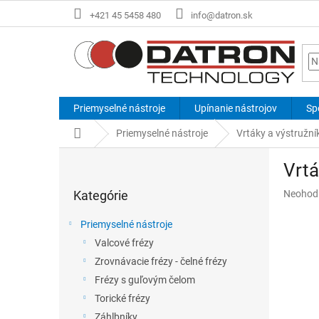
Prejsť
+421 45 5458 480
info@datron.sk
na
obsah
Priemyselné nástroje
Upínanie nástrojov
Sp
Domov
Priemyselné nástroje
Vrtáky a výstružní
B
Vrtá
o
Preskočiť
č
Priemer
Kategórie
Neohod
kategórie
n
hodnote
ý
produkt
Priemyselné nástroje
p
je
Valcové frézy
a
0,0
z
Zrovnávacie frézy - čelné frézy
n
5
e
Frézy s guľovým čelom
hviezdič
l
Torické frézy
Záhlbníky