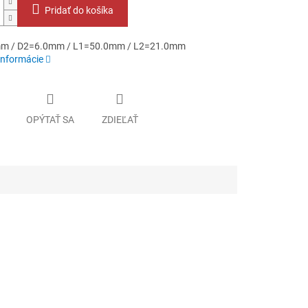
Pridať do košíka
m / D2=6.0mm / L1=50.0mm / L2=21.0mm
informácie
OPÝTAŤ SA
ZDIEĽAŤ