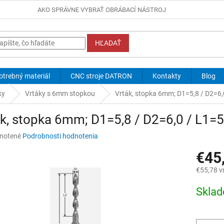
AKO SPRÁVNE VYBRAŤ OBRÁBACÍ NÁSTROJ
HĽADAŤ
otrebný materiál
CNC stroje DATRON
Kontakty
Blog
ky
Vrtáky s 6mm stopkou
Vrták, stopka 6mm; D1=5,8 / D2=6,
k, stopka 6mm; D1=5,8 / D2=6,0 / L1=
né
notené
Podrobnosti hodnotenia
nie
€45
u
€55,78 v
Jednotk
Skla
cena:
iek.