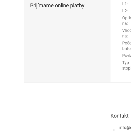
L1
:
Prijímame online platby
L2
:
Opti
na
:
Vho
na
:
Poče
brito
Povl
Typ
stop
Z
á
p
ä
t
Kontakt
i
e
info
@