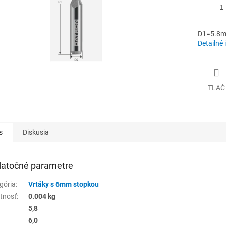
D1=5.8m
Detailné 
TLAČ
s
Diskusia
atočné parametre
gória
:
Vrtáky s 6mm stopkou
tnosť
:
0.004 kg
5,8
6,0