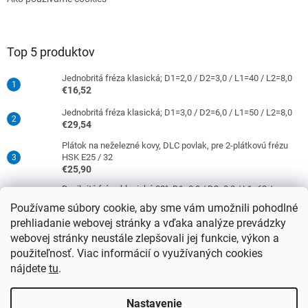
Top 5 produktov
Jednobritá fréza klasická; D1=2,0 / D2=3,0 / L1=40 / L2=8,0
€16,52
Jednobritá fréza klasická; D1=3,0 / D2=6,0 / L1=50 / L2=8,0
€29,54
Plátok na neželezné kovy, DLC povlak, pre 2-plátkovú frézu
HSK E25 / 32
€25,90
Dvojbritá fréza klasická 30°; D1=8,0 / D2=8,0 / L1=63 /
L2=16,0
Používame súbory cookie, aby sme vám umožnili pohodlné
€38,33
prehliadanie webovej stránky a vďaka analýze prevádzky
Jednobritá fréza klasická; D1=4,0 / D2=6,0 / L1=50 / L2=10,0
webovej stránky neustále zlepšovali jej funkcie, výkon a
€29,54
použiteľnosť. Viac informácií o využívaných cookies
nájdete
tu
.
Vytvoril Shoptet
Nastavenie