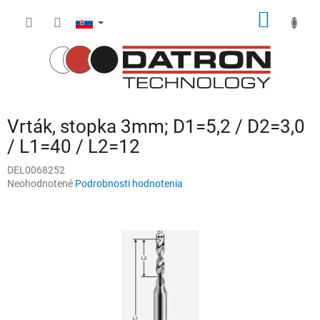
Prejsť
NÁKU
na
obsah
KOŠÍK
Vrták, stopka 3mm; D1=5,2 / D2=3,0
/ L1=40 / L2=12
DEL0068252
Priemerné
Neohodnotené
Podrobnosti hodnotenia
hodnotenie
produktu
je
0,0
z
5
hviezdičiek.