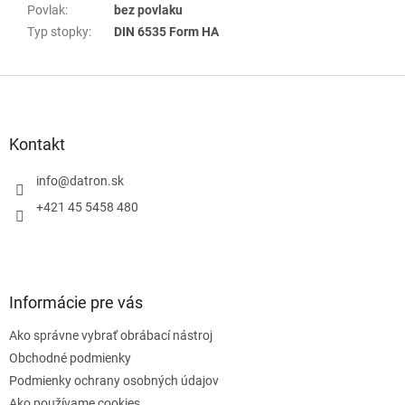
Povlak
:
bez povlaku
Typ stopky
:
DIN 6535 Form HA
Z
á
p
ä
Kontakt
t
i
info
@
datron.sk
e
+421 45 5458 480
Informácie pre vás
Ako správne vybrať obrábací nástroj
Obchodné podmienky
Podmienky ochrany osobných údajov
Ako používame cookies