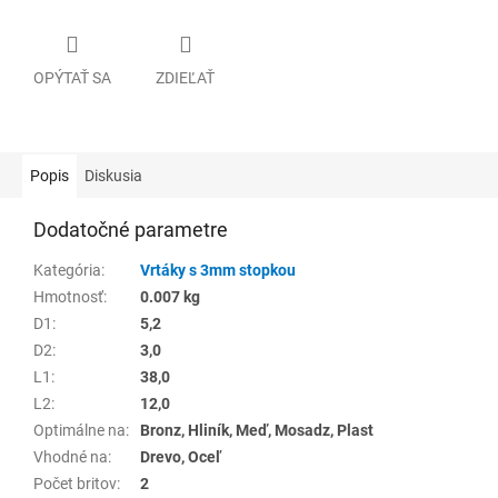
OPÝTAŤ SA
ZDIEĽAŤ
Popis
Diskusia
Dodatočné parametre
Kategória
:
Vrtáky s 3mm stopkou
Hmotnosť
:
0.007 kg
D1
:
5,2
D2
:
3,0
L1
:
38,0
L2
:
12,0
Optimálne na
:
Bronz, Hliník, Meď, Mosadz, Plast
Vhodné na
:
Drevo, Oceľ
Počet britov
:
2