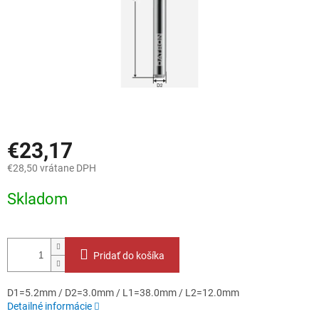
€23,17
€28,50 vrátane DPH
Jednotková
Skladom
cena:
Pridať do košíka
D1=5.2mm / D2=3.0mm / L1=38.0mm / L2=12.0mm
Detailné informácie