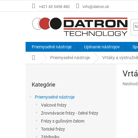
Prejsť
+421 45 5458 480
info@datron.sk
na
obsah
Priemyselné nástroje
Upínanie nástrojov
Sp
Domov
Priemyselné nástroje
Vrtáky a výstružní
B
Vrtá
o
Preskočiť
č
Priemer
Kategórie
Neohod
kategórie
n
hodnote
ý
produkt
Priemyselné nástroje
p
je
Valcové frézy
a
0,0
z
Zrovnávacie frézy - čelné frézy
n
5
e
Frézy s guľovým čelom
hviezdič
l
Torické frézy
Záhlbníky