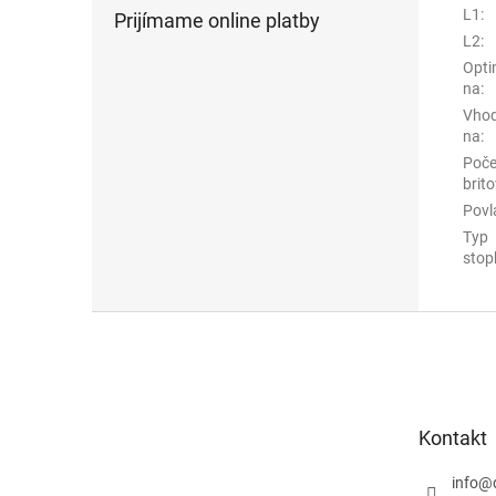
L1
:
Prijímame online platby
L2
:
Opti
na
:
Vho
na
:
Poče
brito
Povl
Typ
stop
Z
á
p
ä
t
Kontakt
i
e
info
@