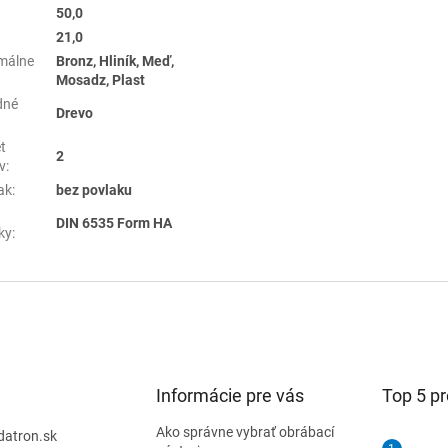
50,0
21,0
málne
Bronz, Hliník, Meď,
Mosadz, Plast
dné
Drevo
t
2
v
:
ak
:
bez povlaku
DIN 6535 Form HA
ky
:
Informácie pre vás
Top 5 p
Ako správne vybrať obrábací
datron.sk