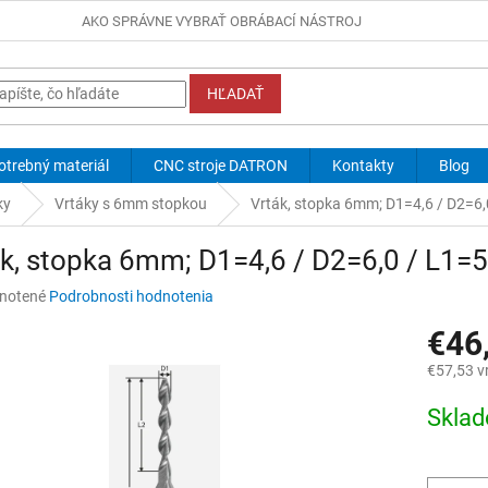
AKO SPRÁVNE VYBRAŤ OBRÁBACÍ NÁSTROJ
HĽADAŤ
otrebný materiál
CNC stroje DATRON
Kontakty
Blog
ky
Vrtáky s 6mm stopkou
Vrták, stopka 6mm; D1=4,6 / D2=6,
k, stopka 6mm; D1=4,6 / D2=6,0 / L1=
né
notené
Podrobnosti hodnotenia
nie
€46
u
€57,53 v
Jednotk
Skla
cena:
iek.