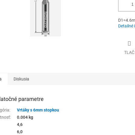
D1=4.6m
Detailné 
TLAČ
s
Diskusia
atočné parametre
gória
:
Vrtáky s 6mm stopkou
tnosť
:
0.004 kg
4,6
6,0