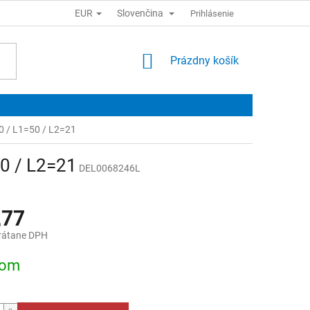
EUR
Slovenčina
Prihlásenie
NÁKUPNÝ
Prázdny košík
KOŠÍK
0 / L1=50 / L2=21
50 / L2=21
DEL0068246L
,77
rátane DPH
ová
dom