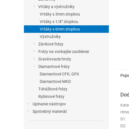
Vrtáky a výstružníky
Vrtáky s 3mm stopkou
Vrtáky s 1/8" stopkou
Vrtáky s 6mm stopkou
Výstružníky
Závitové frézy
Frézy na vonkajšie zaoblenie
Gravírovacie hroty
Diamantové frézy
Diamantové CFK, GFK
Popi
Diamantové MKD
T-drážkové frézy
Dod
Rybinové frézy
Upínanie nástrojov
Kate
Spotrebný materiál
Hmo
D1
:
D2
: