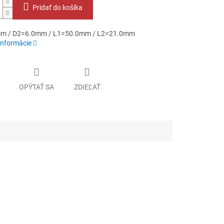
Pridať do košíka
m / D2=6.0mm / L1=50.0mm / L2=21.0mm
informácie
OPÝTAŤ SA
ZDIEĽAŤ