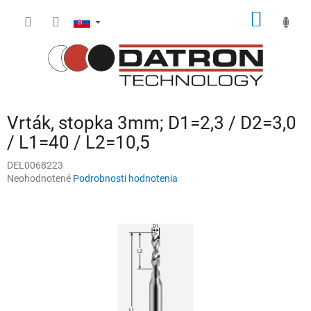
Prejsť
NÁKU
na
obsah
KOŠÍK
Vrták, stopka 3mm; D1=2,3 / D2=3,0
/ L1=40 / L2=10,5
DEL0068223
Priemerné
Neohodnotené
Podrobnosti hodnotenia
hodnotenie
produktu
je
0,0
z
5
hviezdičiek.