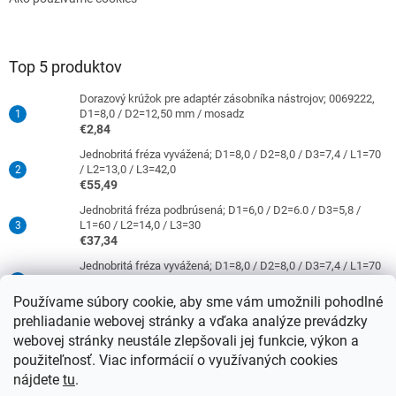
Top 5 produktov
Dorazový krúžok pre adaptér zásobníka nástrojov; 0069222,
D1=8,0 / D2=12,50 mm / mosadz
€2,84
Jednobritá fréza vyvážená; D1=8,0 / D2=8,0 / D3=7,4 / L1=70
/ L2=13,0 / L3=42,0
€55,49
Jednobritá fréza podbrúsená; D1=6,0 / D2=6.0 / D3=5,8 /
L1=60 / L2=14,0 / L3=30
€37,34
Jednobritá fréza vyvážená; D1=8,0 / D2=8,0 / D3=7,4 / L1=70
/ L2=31,0 / L3=42,0
€63,86
Používame súbory cookie, aby sme vám umožnili pohodlné
prehliadanie webovej stránky a vďaka analýze prevádzky
Jednobritá fréza podbrúsená; D1=4,0 / D2=6,0 / D3=3,8 /
L1=50 / L2=10,0 / L3=21
webovej stránky neustále zlepšovali jej funkcie, výkon a
€37,34
použiteľnosť. Viac informácií o využívaných cookies
nájdete
tu
.