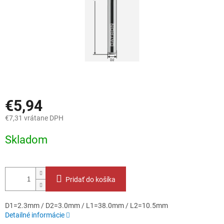
€5,94
€7,31 vrátane DPH
Jednotková
Skladom
cena:
Pridať do košíka
D1=2.3mm / D2=3.0mm / L1=38.0mm / L2=10.5mm
Detailné informácie