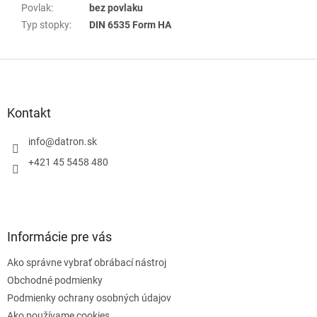
Povlak
:
bez povlaku
Typ stopky
:
DIN 6535 Form HA
Z
á
p
ä
Kontakt
t
i
info
@
datron.sk
e
+421 45 5458 480
Informácie pre vás
Ako správne vybrať obrábací nástroj
Obchodné podmienky
Podmienky ochrany osobných údajov
Ako používame cookies