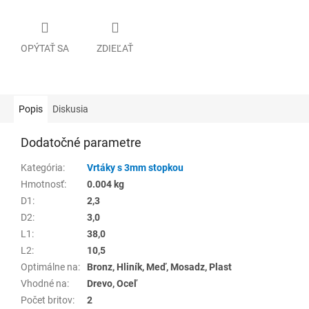
OPÝTAŤ SA
ZDIEĽAŤ
Popis
Diskusia
Dodatočné parametre
Kategória
:
Vrtáky s 3mm stopkou
Hmotnosť
:
0.004 kg
D1
:
2,3
D2
:
3,0
L1
:
38,0
L2
:
10,5
Optimálne na
:
Bronz, Hliník, Meď, Mosadz, Plast
Vhodné na
:
Drevo, Oceľ
Počet britov
:
2