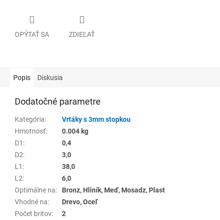
OPÝTAŤ SA
ZDIEĽAŤ
Popis
Diskusia
Dodatočné parametre
Kategória
:
Vrtáky s 3mm stopkou
Hmotnosť
:
0.004 kg
D1
:
0,4
D2
:
3,0
L1
:
38,0
L2
:
6,0
Optimálne na
:
Bronz, Hliník, Meď, Mosadz, Plast
Vhodné na
:
Drevo, Oceľ
Počet britov
:
2