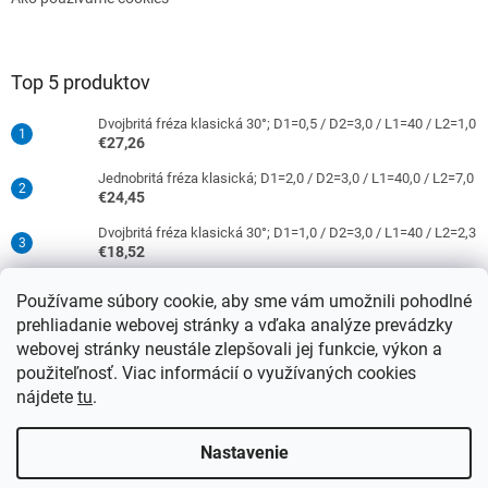
Top 5 produktov
Dvojbritá fréza klasická 30°; D1=0,5 / D2=3,0 / L1=40 / L2=1,0
€27,26
Jednobritá fréza klasická; D1=2,0 / D2=3,0 / L1=40,0 / L2=7,0
€24,45
Dvojbritá fréza klasická 30°; D1=1,0 / D2=3,0 / L1=40 / L2=2,3
€18,52
Jednobritá fréza klasická; D1=0,5 / D2=3,0 / L1=40 / L2=1,5
Používame súbory cookie, aby sme vám umožnili pohodlné
€16,52
prehliadanie webovej stránky a vďaka analýze prevádzky
Dvojbritá fréza klasická 30°; D1=2,0 / D2=3,0 / L1=40 / L2=9,0
webovej stránky neustále zlepšovali jej funkcie, výkon a
€18,52
použiteľnosť. Viac informácií o využívaných cookies
nájdete
tu
.
Vytvoril Shoptet
Nastavenie