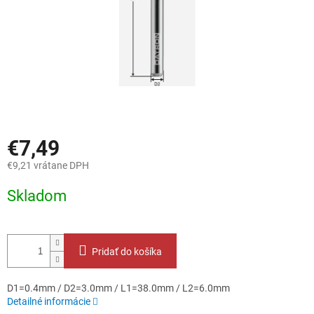
€7,49
€9,21 vrátane DPH
Jednotková
Skladom
cena:
Pridať do košíka
D1=0.4mm / D2=3.0mm / L1=38.0mm / L2=6.0mm
Detailné informácie