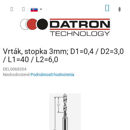
Prejsť
NÁKU
na
obsah
KOŠÍK
Vrták, stopka 3mm; D1=0,4 / D2=3,0
/ L1=40 / L2=6,0
DEL0068204
Priemerné
Neohodnotené
Podrobnosti hodnotenia
hodnotenie
produktu
je
0,0
z
5
hviezdičiek.