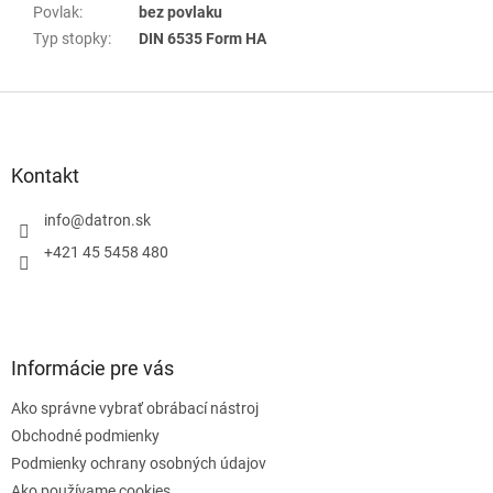
Povlak
:
bez povlaku
Typ stopky
:
DIN 6535 Form HA
Z
á
p
ä
Kontakt
t
i
info
@
datron.sk
e
+421 45 5458 480
Informácie pre vás
Ako správne vybrať obrábací nástroj
Obchodné podmienky
Podmienky ochrany osobných údajov
Ako používame cookies