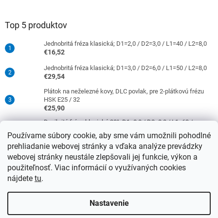
Top 5 produktov
Jednobritá fréza klasická; D1=2,0 / D2=3,0 / L1=40 / L2=8,0
€16,52
Jednobritá fréza klasická; D1=3,0 / D2=6,0 / L1=50 / L2=8,0
€29,54
Plátok na neželezné kovy, DLC povlak, pre 2-plátkovú frézu
HSK E25 / 32
€25,90
Dvojbritá fréza klasická 30°; D1=8,0 / D2=8,0 / L1=63 /
L2=16,0
Používame súbory cookie, aby sme vám umožnili pohodlné
€38,33
prehliadanie webovej stránky a vďaka analýze prevádzky
Jednobritá fréza klasická; D1=4,0 / D2=6,0 / L1=50 / L2=10,0
webovej stránky neustále zlepšovali jej funkcie, výkon a
€29,54
použiteľnosť. Viac informácií o využívaných cookies
nájdete
tu
.
Vytvoril Shoptet
Nastavenie