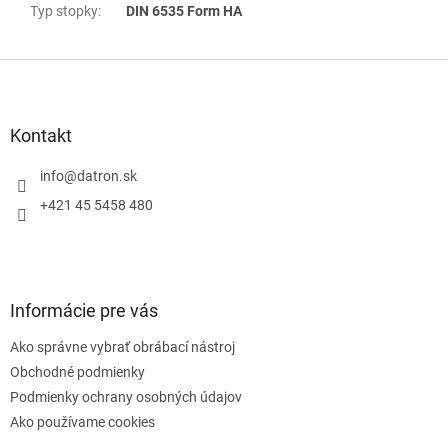
Typ stopky
:
DIN 6535 Form HA
Z
á
p
ä
Kontakt
t
i
info
@
datron.sk
e
+421 45 5458 480
Informácie pre vás
Ako správne vybrať obrábací nástroj
Obchodné podmienky
Podmienky ochrany osobných údajov
Ako používame cookies