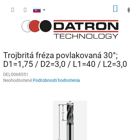
Prejsť
NÁKU
na
obsah
KOŠÍK
Trojbritá fréza povlakovaná 30°;
D1=1,75 / D2=3,0 / L1=40 / L2=3,0
DEL0068551
Priemerné
Neohodnotené
Podrobnosti hodnotenia
hodnotenie
produktu
je
0,0
z
5
hviezdičiek.