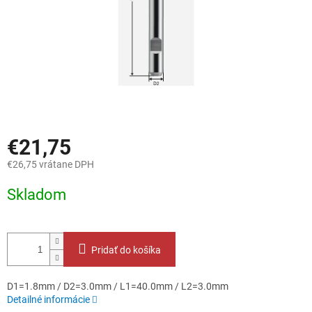
€21,75
€26,75 vrátane DPH
Jednotková
Skladom
cena:
Pridať do košíka
D1=1.8mm / D2=3.0mm / L1=40.0mm / L2=3.0mm
Detailné informácie