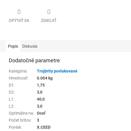
OPÝTAŤ SA
ZDIEĽAŤ
Popis
Diskusia
Dodatočné parametre
Kategória
:
Trojbrity povlakované
Hmotnosť
:
0.004 kg
D1
:
1,75
D2
:
3,0
L1
:
40,0
L2
:
3,0
Optimálne na
:
Oceľ
Počet britov
:
3
Povlak
:
X.CEED