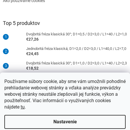
Ako používame cookies
Top 5 produktov
Dvojbritá fréza klasická 30°; D1=0,5 / D2=3,0 / L1=40 / L2=1,0
€27,26
Jednobritá fréza klasická; D1=2,0 / D2=3,0 / L1=40,0 / L2=7,0
€24,45
Dvojbritá fréza klasická 30°; D1=1,0 / D2=3,0 / L1=40 / L2=2,3
€18,52
Jednobritá fréza klasická; D1=0,5 / D2=3,0 / L1=40 / L2=1,5
Používame súbory cookie, aby sme vám umožnili pohodlné
€16,52
prehliadanie webovej stránky a vďaka analýze prevádzky
Dvojbritá fréza klasická 30°; D1=2,0 / D2=3,0 / L1=40 / L2=9,0
webovej stránky neustále zlepšovali jej funkcie, výkon a
€18,52
použiteľnosť. Viac informácií o využívaných cookies
nájdete
tu
.
Vytvoril Shoptet
Nastavenie