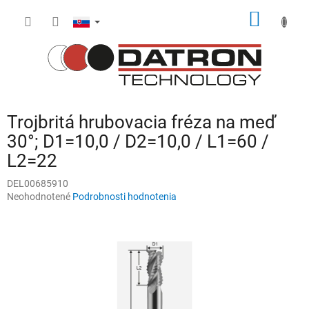
Prejsť
NÁKU
na
obsah
KOŠÍK
Trojbritá hrubovacia fréza na meď
30°; D1=10,0 / D2=10,0 / L1=60 /
L2=22
DEL00685910
Priemerné
Neohodnotené
Podrobnosti hodnotenia
hodnotenie
produktu
je
0,0
z
5
hviezdičiek.