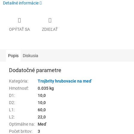
Detailné informácie
OPÝTAŤ SA
ZDIEĽAŤ
Popis
Diskusia
Dodatočné parametre
Kategória
:
Trojbrity hrubovacie na meď
Hmotnosť
:
0.035 kg
D1
:
10,0
D2
:
10,0
L1
:
60,0
L2
:
22,0
Optimálne na
:
Meď
Počet britov
:
3