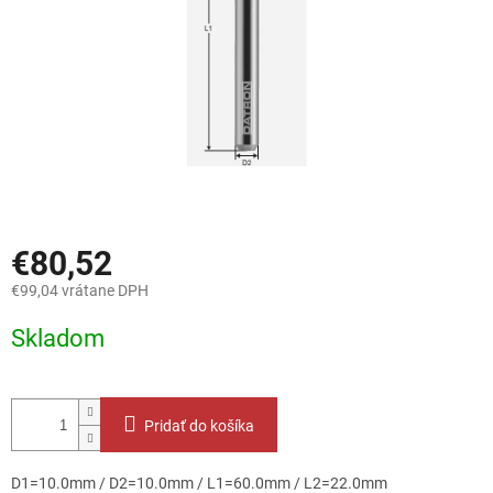
€80,52
€99,04 vrátane DPH
Jednotková
Skladom
cena:
Pridať do košíka
D1=10.0mm / D2=10.0mm / L1=60.0mm / L2=22.0mm