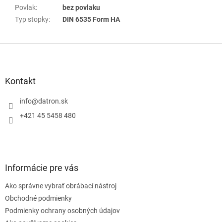
Povlak
:
bez povlaku
Typ stopky
:
DIN 6535 Form HA
Z
á
p
ä
Kontakt
t
i
info
@
datron.sk
e
+421 45 5458 480
Informácie pre vás
Ako správne vybrať obrábací nástroj
Obchodné podmienky
Podmienky ochrany osobných údajov