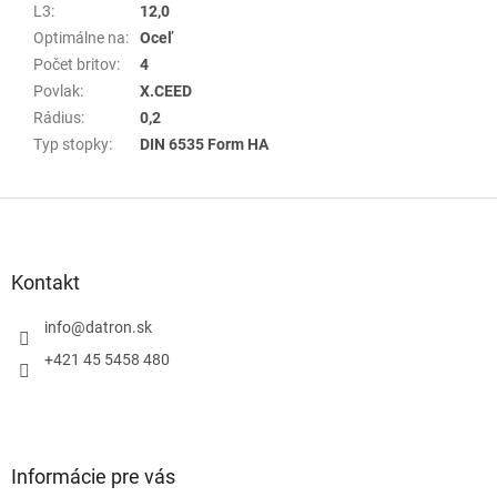
L3
:
12,0
Optimálne na
:
Oceľ
Počet britov
:
4
Povlak
:
X.CEED
Rádius
:
0,2
Typ stopky
:
DIN 6535 Form HA
Z
á
p
ä
Kontakt
t
i
info
@
datron.sk
e
+421 45 5458 480
Informácie pre vás