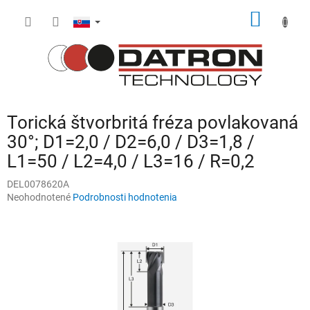
Prejsť
NÁKU
na
obsah
KOŠÍK
Torická štvorbritá fréza povlakovaná
30°; D1=2,0 / D2=6,0 / D3=1,8 /
L1=50 / L2=4,0 / L3=16 / R=0,2
DEL0078620A
Priemerné
Neohodnotené
Podrobnosti hodnotenia
hodnotenie
produktu
je
0,0
z
5
hviezdičiek.