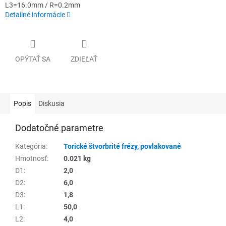
L3=16.0mm / R=0.2mm
Detailné informácie
OPÝTAŤ SA
ZDIEĽAŤ
Popis
Diskusia
Dodatočné parametre
Kategória
:
Torické štvorbrité frézy, povlakované
Hmotnosť
:
0.021 kg
D1
:
2,0
D2
:
6,0
D3
:
1,8
L1
:
50,0
L2
:
4,0