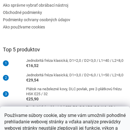
Ako správne vybrať obrábací nástroj
Obchodné podmienky
Podmienky ochrany osobných údajov
Ako používame cookies
Top 5 produktov
Jednobritá fréza klasická; D1=2,0 / D2=3,0 / L1=40 / L2=8,0
€16,52
Jednobritá fréza klasická; D1=3,0 / D2=6,0 / L1=50 / L2=8,0
€29,54
Plátok na neželezné kovy, DLC povlak, pre 2-plátkovú frézu
HSK E25 / 32
€25,90
Dvojbritá fréza klasická 30°; D1=8,0 / D2=8,0 / L1=63 /
L2=16,0
Používame súbory cookie, aby sme vám umožnili pohodlné
€38,33
prehliadanie webovej stránky a vďaka analýze prevádzky
Jednobritá fréza klasická; D1=4,0 / D2=6,0 / L1=50 / L2=10,0
webovej stránky neustále zlepšovali jej funkcie, výkon a