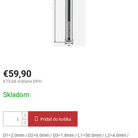
€59,90
€73,68 vrátane DPH
Jednotková
Skladom
cena:
Pridať do košíka
D1=2.0mm / D2=6.0mm / D3=1.8mm / L1=50.0mm / L2=4.0mm /