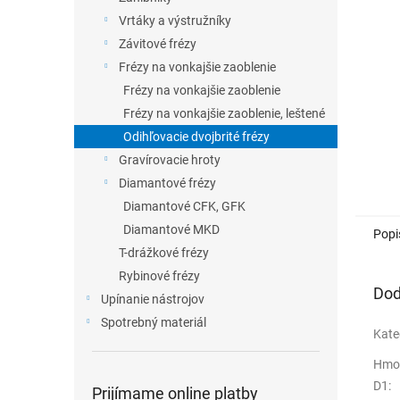
Vrtáky a výstružníky
Závitové frézy
Frézy na vonkajšie zaoblenie
Frézy na vonkajšie zaoblenie
Frézy na vonkajšie zaoblenie, leštené
Odihľovacie dvojbrité frézy
Gravírovacie hroty
Diamantové frézy
Diamantové CFK, GFK
Diamantové MKD
Popi
T-drážkové frézy
Rybinové frézy
Dod
Upínanie nástrojov
Spotrebný materiál
Kate
Hmo
D1
:
Prijímame online platby