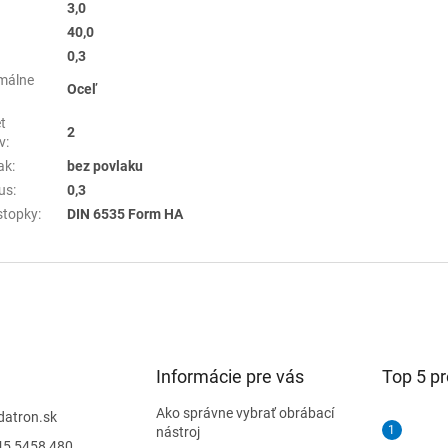
3,0
40,0
0,3
málne
Oceľ
t
2
v
:
ak
:
bez povlaku
us
:
0,3
stopky
:
DIN 6535 Form HA
Informácie pre vás
Top 5 p
Ako správne vybrať obrábací
datron.sk
nástroj
45 5458 480