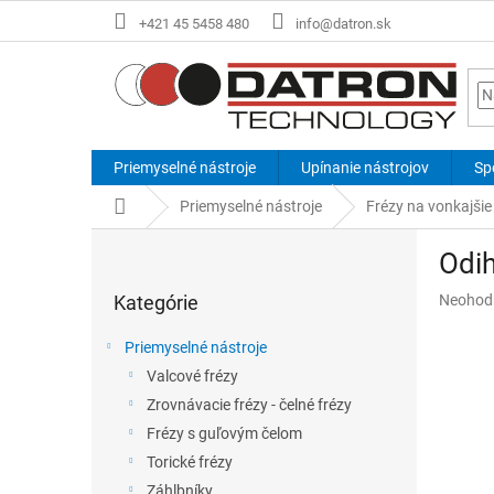
Prejsť
+421 45 5458 480
info@datron.sk
na
obsah
Priemyselné nástroje
Upínanie nástrojov
Sp
Domov
Priemyselné nástroje
Frézy na vonkajšie
B
Odih
o
Preskočiť
č
Priemer
Kategórie
Neohod
kategórie
n
hodnote
ý
produkt
Priemyselné nástroje
p
je
Valcové frézy
a
0,0
z
Zrovnávacie frézy - čelné frézy
n
5
e
Frézy s guľovým čelom
hviezdič
l
Torické frézy
Záhlbníky