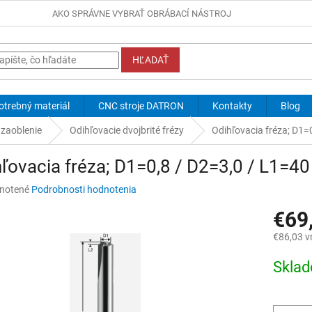
AKO SPRÁVNE VYBRAŤ OBRÁBACÍ NÁSTROJ
HĽADAŤ
otrebný materiál
CNC stroje DATRON
Kontakty
Blog
 zaoblenie
Odihľovacie dvojbrité frézy
Odihľovacia fréza; D1=
ľovacia fréza; D1=0,8 / D2=3,0 / L1=40
né
notené
Podrobnosti hodnotenia
nie
€69
u
€86,03 v
Jednotk
Skla
cena:
iek.