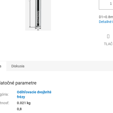
D1=0.8m
Detailné 
TLAČ
s
Diskusia
atočné parametre
Odihľovacie dvojbrité
gória
:
frézy
tnosť
:
0.021 kg
0,8