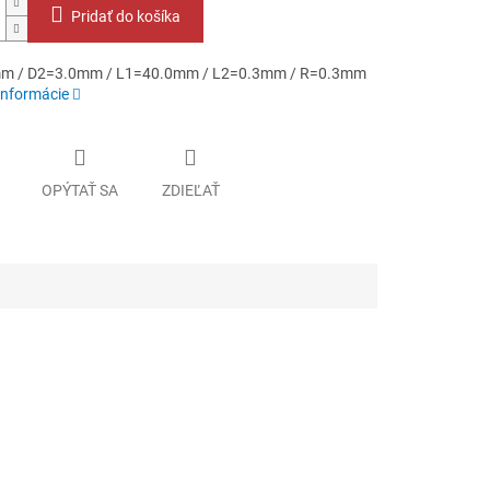
Pridať do košíka
m / D2=3.0mm / L1=40.0mm / L2=0.3mm / R=0.3mm
informácie
OPÝTAŤ SA
ZDIEĽAŤ