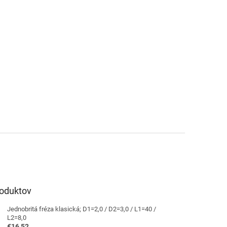
roduktov
Jednobritá fréza klasická; D1=2,0 / D2=3,0 / L1=40 /
L2=8,0
€16,52