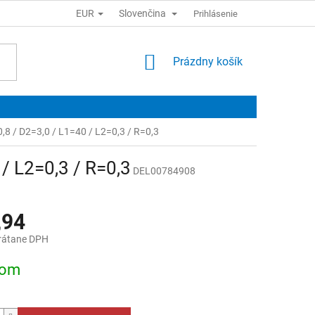
EUR
Slovenčina
Prihlásenie
NÁKUPNÝ
Prázdny košík
KOŠÍK
0,8 / D2=3,0 / L1=40 / L2=0,3 / R=0,3
 / L2=0,3 / R=0,3
DEL00784908
,94
rátane DPH
ová
dom