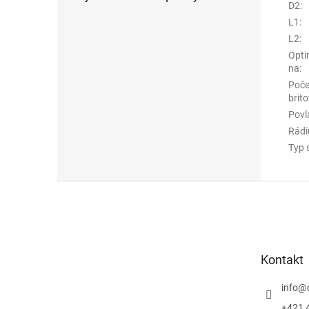
D2
:
L1
:
L2
:
Opti
na
:
Poče
brito
Povl
Rádi
Typ 
Z
á
p
ä
t
Kontakt
i
e
info
@
+421 